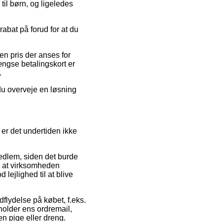
il børn, og ligeledes
rabat på forud for at du
en pris der anses for
ngse betalingskort er
.
du overveje en løsning
 er det undertiden ikke
edlem, siden det burde
n at virksomheden
lejlighed til at blive
dflydelse på købet, f.eks.
eholder ens ordremail,
n pige eller dreng.