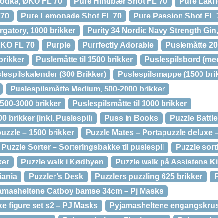
Vodka, ØKO FL 70
Pure Hindbær Shot FL 70
Pure Lakri
 70
Pure Lemonade Shot FL 70
Pure Passion Shot FL 
rgatory, 1000 brikker
Purity 34 Nordic Navy Strength Gin
ØKO FL 70
Purple
Purrfectly Adorable
Puslemåtte 2
brikker
Puslemåtte til 1500 brikker
Puslespilsbord (me
lespilskalender (300 Brikker)
Puslespilsmappe (1500 bri
Puslespilsmåtte Medium, 500-2000 brikker
 500-3000 brikker
Puslespilsmåtte til 1000 brikker
0 brikker (inkl. Puslespil)
Puss in Books
Puzzle Battle
uzzle – 1500 brikker
Puzzle Mates – Portapuzzle deluxe –
Puzzle Sorter – Sorteringsbakke til puslespil
Puzzle sorti
ker
Puzzle walk i Kødbyen
Puzzle walk på Assistens K
iania
Puzzler’s Desk
Puzzlers puzzling 625 brikker
amasheltene Catboy bamse 34cm – Pj Masks
e figure set s2 – PJ Masks
Pyjamasheltene engangskru