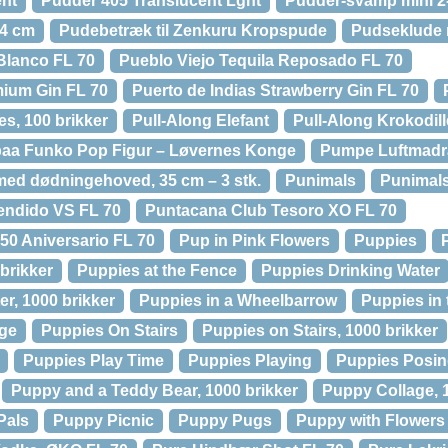
ent
Pudder 405 Translucent Lght
Pudder-svamp mini 2
44 cm
Pudebetræk til Zenkuru Kropspude
Pudseklude m
 Blanco FL 70
Pueblo Viejo Tequila Reposado FL 70
mium Gin FL 70
Puerto de Indias Strawberry Gin FL 70
s, 100 brikker
Pull-Along Elefant
Pull-Along Krokodill
aa Funko Pop Figur – Løvernes Konge
Pumpe Luftmadr
 med dødningehoved, 35 cm – 3 stk.
Punimals
Punimals
endido VS FL 70
Puntacana Club Tesoro XO FL 70
0 Aniversario FL 70
Pup in Pink Flowers
Puppies
brikker
Puppies at the Fence
Puppies Drinking Water
r, 1000 brikker
Puppies in a Wheelbarrow
Puppies in
age
Puppies On Stairs
Puppies on Stairs, 1000 brikker
Puppies Play Time
Puppies Playing
Puppies Posi
Puppy and a Teddy Bear, 1000 brikker
Puppy Collage, 
Pals
Puppy Picnic
Puppy Pugs
Puppy with Flowers