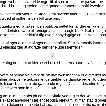
ange webshops været tvunget til at sænke priserne på varerne – t
– helt i bund, og endda nogle gange garantere portofri levering.
vel være udbytterigt at kigge forbi diverse internet butikker efter 
yg ved at indhente den billigste pris.
elig med, at såfremt en butik på nettet forhandler en vare for 
et undertiden være et faresignal om en uægte butik. Køb med gæ
n bestemmelse, der bistår dig overfor snydagtige online webshops
rtbetalinger eller betalinger med mobilen. Som alternativ kunne 
du efterspørger at afdrage pengene ude i fremtiden.
orretning burde man ideelt set læse shoppens handelsaftale, dog
or være at bemærke hvorvidt internet webshoppen er e-mærket m
nline shoppen efterkommer de gældende danske regler, forude
folk som behersker de gældende regler. Dette er desuden en god 
e få besvær som følge af dit indkøb.
lag om at man er obs på de mest vitale vedtægter der kan have in
 selskabet anvender. Her er det også relevant, at man stadig bib
 kan dokumentere købet af , uanset om man skal købe gave til e