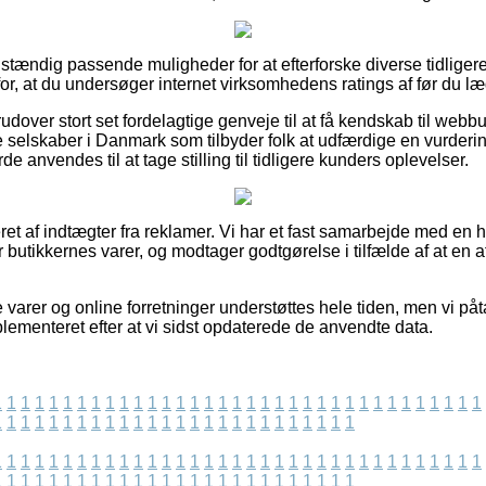
ldstændig passende muligheder for at efterforske diverse tidlige
 for, at du undersøger internet virksomhedens ratings af før du læ
udover stort set fordelagtige genveje til at få kendskab til webb
ne selskaber i Danmark som tilbyder folk at udfærdige en vurderi
nvendes til at tage stilling til tidligere kunders oplevelser.
t af indtægter fra reklamer. Vi har et fast samarbejde med en he
r butikkernes varer, og modtager godtgørelse i tilfælde af at en 
varer og online forretninger understøttes hele tiden, men vi påt
mplementeret efter at vi sidst opdaterede de anvendte data.
1
1
1
1
1
1
1
1
1
1
1
1
1
1
1
1
1
1
1
1
1
1
1
1
1
1
1
1
1
1
1
1
1
1
1
1
1
1
1
1
1
1
1
1
1
1
1
1
1
1
1
1
1
1
1
1
1
1
1
1
1
1
1
1
1
1
1
1
1
1
1
1
1
1
1
1
1
1
1
1
1
1
1
1
1
1
1
1
1
1
1
1
1
1
1
1
1
1
1
1
1
1
1
1
1
1
1
1
1
1
1
1
1
1
1
1
1
1
1
1
1
1