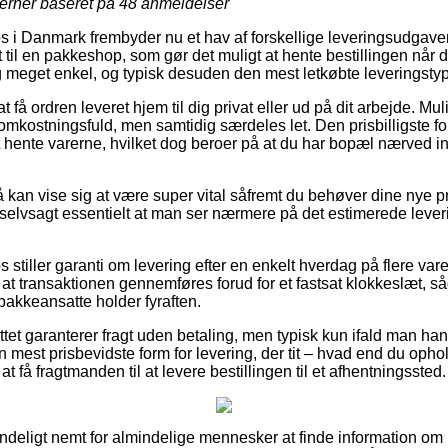
jerner baseret på
48
anmeldelser
 i Danmark frembyder nu et hav af forskellige leveringsudgaver.
et til en pakkeshop, som gør det muligt at hente bestillingen når 
 meget enkel, og typisk desuden den mest letkøbte leveringstyp
 få ordren leveret hjem til dig privat eller ud på dit arbejde. Mu
omkostningsfuld, men samtidig særdeles let. Den prisbilligste fo
 hente varerne, hvilket dog beroer på at du har bopæl nærved in
kan vise sig at være super vital såfremt du behøver dine nye p
 selvsagt essentielt at man ser nærmere på det estimerede lever
stiller garanti om levering efter en enkelt hverdag på flere var
 at transaktionen gennemføres forud for et fastsat klokkeslæt, så
 pakkeansatte holder fyraften.
ttet garanterer fragt uden betaling, men typisk kun ifald man hand
est prisbevidste form for levering, der tit – hvad end du ophol
 få fragtmanden til at levere bestillingen til et afhentningssted.
ndeligt nemt for almindelige mennesker at finde information om 