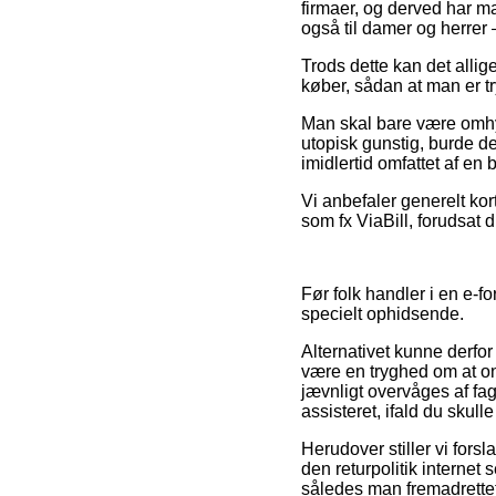
firmaer, og derved har m
også til damer og herrer 
Trods dette kan det allige
køber, sådan at man er tr
Man skal bare være omhygg
utopisk gunstig, burde d
imidlertid omfattet af e
Vi anbefaler generelt ko
som fx ViaBill, forudsat 
Før folk handler i en e-f
specielt ophidsende.
Alternativet kunne derf
være en tryghed om at o
jævnligt overvåges af fag
assisteret, ifald du skull
Herudover stiller vi fors
den returpolitik internet
således man fremadrettet