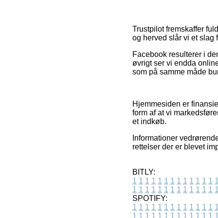
Trustpilot fremskaffer fu
og herved slår vi et slag
Facebook resulterer i der
øvrigt ser vi endda onli
som på samme måde burde a
Hjemmesiden er finansiere
form af at vi markedsføre
et indkøb.
Informationer vedrørende 
rettelser der er blevet i
BITLY:
1
1
1
1
1
1
1
1
1
1
1
1
1
1
1
1
1
1
1
1
1
1
1
1
1
1
SPOTIFY:
1
1
1
1
1
1
1
1
1
1
1
1
1
1
1
1
1
1
1
1
1
1
1
1
1
1