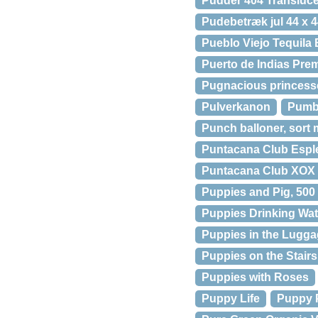
Pudder 404 Transluc
Pudebetræk jul 44 x 
Pueblo Viejo Tequila
Puerto de Indias Pre
Pugnacious princesse
Pulverkanon
Pumb
Punch balloner, sort
Puntacana Club Espl
Puntacana Club XOX 5
Puppies and Pig, 500 
Puppies Drinking Wate
Puppies in the Lugg
Puppies on the Stairs
Puppies with Roses
Puppy Life
Puppy 