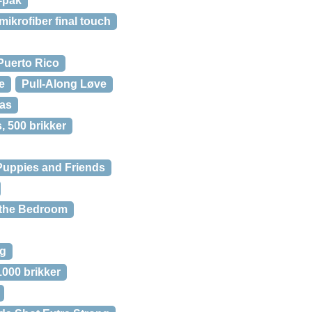
-pak
ikrofiber final touch
Puerto Rico
e
Pull-Along Løve
as
, 500 brikker
Puppies and Friends
 the Bedroom
ng
1000 brikker