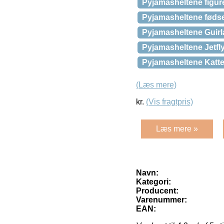
Pyjamasheltene figure
Pyjamasheltene føds
Pyjamasheltene Guir
Pyjamasheltene Jetfl
Pyjamasheltene Katte
(Læs mere)
kr.
(Vis fragtpris)
Læs mere »
Navn:
Kategori:
Producent:
Varenummer:
EAN: