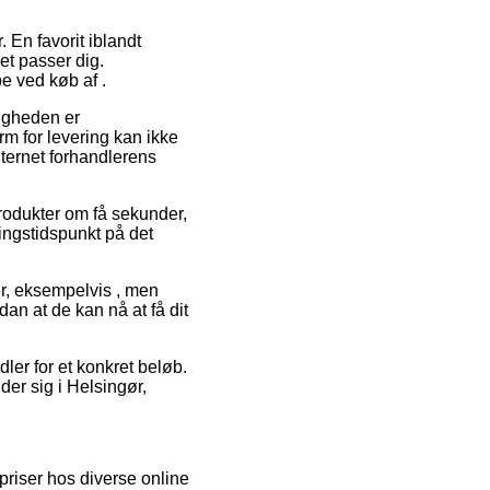
 En favorit iblandt
det passer dig.
e ved køb af .
ligheden er
rm for levering kan ikke
ternet forhandlerens
rodukter om få sekunder,
ingstidspunkt på det
er, eksempelvis , men
dan at de kan nå at få dit
ler for et konkret beløb.
der sig i Helsingør,
priser hos diverse online