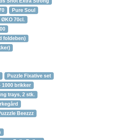
ds Shot Extra Strong
70
Pure Soul
, ØKO 70cl.
000
d foldeben)
kker)
Puzzle Fixative set
 1000 brikker
ng trays, 2 stk.
irkegård
Puzzzle Beezzz
s