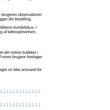
re brugeres observationer
gger din bestilling.
utikkens kundefokus. I
ng af købsoplevelsen,
l del online butikker i
af vores brugere foretager
ager os ikke ansvaret for
1
1
1
1
1
1
1
1
1
1
1
1
1
1
1
1
1
1
1
1
1
1
1
1
1
1