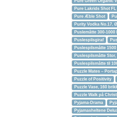
Pure Green Organic 
Pure Lakrids Shot FL
Pure Æble Shot
Pu
Purity Vodka No.17, 
Puslemåtte 300-1000 
Puslespilsgiraf
Pus
Puslespilsmåtte 1500
Puslespilsmåtte Stor,
Puslespilsmåtte til 100
Puzzle Mates – Portap
Puzzle of Positivity
Puzzle Vase, 160 brik
Puzzle Walk på Christ
Pyjama-Drama
Pyj
Pyjamasheltene Delux