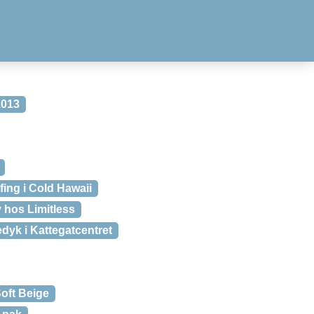
2013
fing i Cold Hawaii
y hos Limitless
dyk i Kattegatcentret
oft Beige