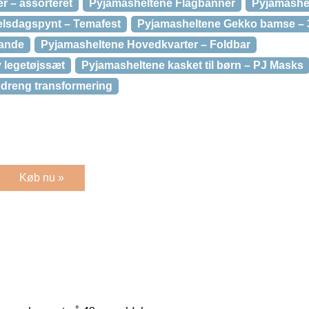
r – assorteret
Pyjamasheltene Flagbanner
Pyjamashel
elsdagspynt – Temafest
Pyjamasheltene Gekko bamse – 
lande
Pyjamasheltene Hovedkvarter – Foldbar
y legetøjssæt
Pyjamasheltene kasket til børn – PJ Masks
dreng transformering
Køb nu »