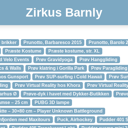
Zirkus Barnly
 brikker
Prunotto, Barbaresco 2015
Prunotto, Barolo 
Præste Kostume
Præste kostume, str. XL
d Velo Events
Prøv Gravidyoga
Prøv Hanggliding
cs & Walls
Prøv klatring i Gorilla Park
Prøv Paragliding
hos Gunsport
Prøv SUP-surfing i Cold Hawaii
Prøv Sur
ding
Prøv Virtual Reality hos Khora
Prøv Virtual Realit
arhus Ø
Prøve-dyk i havet med Dykker-Butikken
Prøve
mse – 25 cm
PUBG 3D lampe
e – 30×80 cm – Player Unknown Battleground
mfjorden med Maxitours
Puck, Airhockey
Pudder 401 S