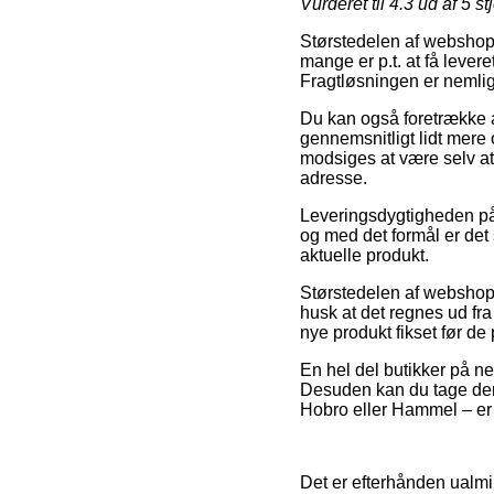
Vurderet til
4.3
ud af 5 st
Størstedelen af webshops
mange er p.t. at få lever
Fragtløsningen er nemlig
Du kan også foretrække at
gennemsnitligt lidt mere 
modsiges at være selv at
adresse.
Leveringsdygtigheden på 
og med det formål er det
aktuelle produkt.
Størstedelen af webshops 
husk at det regnes ud fra
nye produkt fikset før de
En hel del butikker på ne
Desuden kan du tage den m
Hobro eller Hammel – er at
Det er efterhånden ualmi