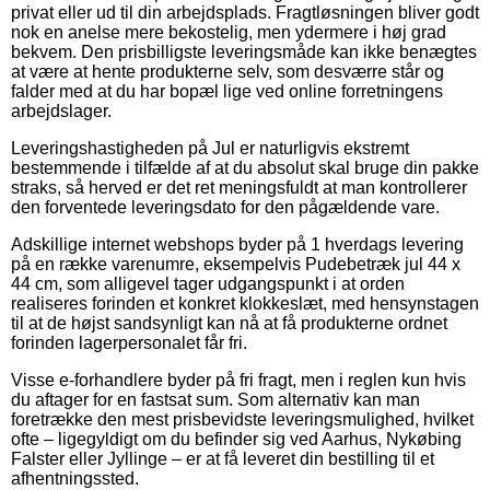
privat eller ud til din arbejdsplads. Fragtløsningen bliver godt
nok en anelse mere bekostelig, men ydermere i høj grad
bekvem. Den prisbilligste leveringsmåde kan ikke benægtes
at være at hente produkterne selv, som desværre står og
falder med at du har bopæl lige ved online forretningens
arbejdslager.
Leveringshastigheden på Jul er naturligvis ekstremt
bestemmende i tilfælde af at du absolut skal bruge din pakke
straks, så herved er det ret meningsfuldt at man kontrollerer
den forventede leveringsdato for den pågældende vare.
Adskillige internet webshops byder på 1 hverdags levering
på en række varenumre, eksempelvis Pudebetræk jul 44 x
44 cm, som alligevel tager udgangspunkt i at orden
realiseres forinden et konkret klokkeslæt, med hensynstagen
til at de højst sandsynligt kan nå at få produkterne ordnet
forinden lagerpersonalet får fri.
Visse e-forhandlere byder på fri fragt, men i reglen kun hvis
du aftager for en fastsat sum. Som alternativ kan man
foretrække den mest prisbevidste leveringsmulighed, hvilket
ofte – ligegyldigt om du befinder sig ved Aarhus, Nykøbing
Falster eller Jyllinge – er at få leveret din bestilling til et
afhentningssted.