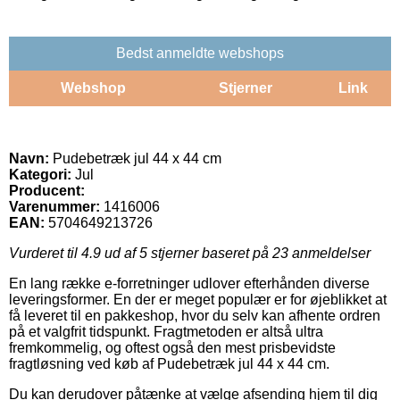
Bedst anmeldte webshops
Webshop
Stjerner
Link
Navn:
Pudebetræk jul 44 x 44 cm
Kategori:
Jul
Producent:
Varenummer:
1416006
EAN:
5704649213726
Vurderet til
4.9
ud af 5 stjerner baseret på
23
anmeldelser
En lang række e-forretninger udlover efterhånden diverse
leveringsformer. En der er meget populær er for øjeblikket at
få leveret til en pakkeshop, hvor du selv kan afhente ordren
på et valgfrit tidspunkt. Fragtmetoden er altså ultra
fremkommelig, og oftest også den mest prisbevidste
fragtløsning ved køb af Pudebetræk jul 44 x 44 cm.
Du kan derudover påtænke at vælge afsending hjem til dig