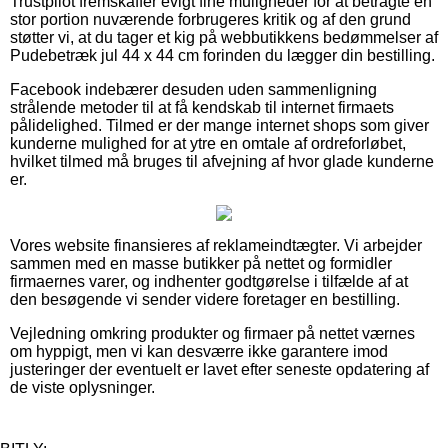
Trustpilot fremskaffer evigt fine muligheder for at betragte en
stor portion nuværende forbrugeres kritik og af den grund
støtter vi, at du tager et kig på webbutikkens bedømmelser af
Pudebetræk jul 44 x 44 cm forinden du lægger din bestilling.
Facebook indebærer desuden uden sammenligning
strålende metoder til at få kendskab til internet firmaets
pålidelighed. Tilmed er der mange internet shops som giver
kunderne mulighed for at ytre en omtale af ordreforløbet,
hvilket tilmed må bruges til afvejning af hvor glade kunderne
er.
Vores website finansieres af reklameindtægter. Vi arbejder
sammen med en masse butikker på nettet og formidler
firmaernes varer, og indhenter godtgørelse i tilfælde af at
den besøgende vi sender videre foretager en bestilling.
Vejledning omkring produkter og firmaer på nettet værnes
om hyppigt, men vi kan desværre ikke garantere imod
justeringer der eventuelt er lavet efter seneste opdatering af
de viste oplysninger.