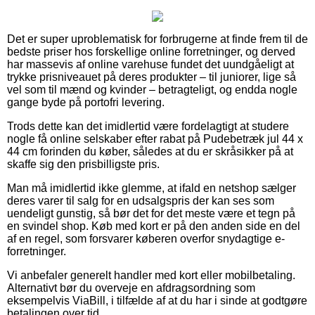
Det er super uproblematisk for forbrugerne at finde frem til de
bedste priser hos forskellige online forretninger, og derved
har massevis af online varehuse fundet det uundgåeligt at
trykke prisniveauet på deres produkter – til juniorer, lige så
vel som til mænd og kvinder – betragteligt, og endda nogle
gange byde på portofri levering.
Trods dette kan det imidlertid være fordelagtigt at studere
nogle få online selskaber efter rabat på Pudebetræk jul 44 x
44 cm forinden du køber, således at du er skråsikker på at
skaffe sig den prisbilligste pris.
Man må imidlertid ikke glemme, at ifald en netshop sælger
deres varer til salg for en udsalgspris der kan ses som
uendeligt gunstig, så bør det for det meste være et tegn på
en svindel shop. Køb med kort er på den anden side en del
af en regel, som forsvarer køberen overfor snydagtige e-
forretninger.
Vi anbefaler generelt handler med kort eller mobilbetaling.
Alternativt bør du overveje en afdragsordning som
eksempelvis ViaBill, i tilfælde af at du har i sinde at godtgøre
betalingen over tid.