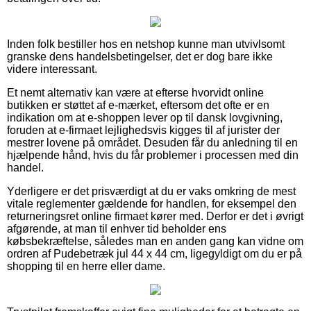
Inden folk bestiller hos en netshop kunne man utvivlsomt
granske dens handelsbetingelser, det er dog bare ikke
videre interessant.
Et nemt alternativ kan være at efterse hvorvidt online
butikken er støttet af e-mærket, eftersom det ofte er en
indikation om at e-shoppen lever op til dansk lovgivning,
foruden at e-firmaet lejlighedsvis kigges til af jurister der
mestrer lovene på området. Desuden får du anledning til en
hjælpende hånd, hvis du får problemer i processen med din
handel.
Yderligere er det prisværdigt at du er vaks omkring de mest
vitale reglementer gældende for handlen, for eksempel den
returneringsret online firmaet kører med. Derfor er det i øvrigt
afgørende, at man til enhver tid beholder ens
købsbekræftelse, således man en anden gang kan vidne om
ordren af Pudebetræk jul 44 x 44 cm, ligegyldigt om du er på
shopping til en herre eller dame.