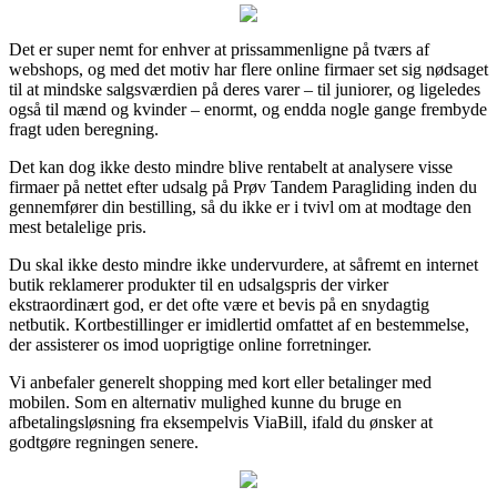
Det er super nemt for enhver at prissammenligne på tværs af
webshops, og med det motiv har flere online firmaer set sig nødsaget
til at mindske salgsværdien på deres varer – til juniorer, og ligeledes
også til mænd og kvinder – enormt, og endda nogle gange frembyde
fragt uden beregning.
Det kan dog ikke desto mindre blive rentabelt at analysere visse
firmaer på nettet efter udsalg på Prøv Tandem Paragliding inden du
gennemfører din bestilling, så du ikke er i tvivl om at modtage den
mest betalelige pris.
Du skal ikke desto mindre ikke undervurdere, at såfremt en internet
butik reklamerer produkter til en udsalgspris der virker
ekstraordinært god, er det ofte være et bevis på en snydagtig
netbutik. Kortbestillinger er imidlertid omfattet af en bestemmelse,
der assisterer os imod uoprigtige online forretninger.
Vi anbefaler generelt shopping med kort eller betalinger med
mobilen. Som en alternativ mulighed kunne du bruge en
afbetalingsløsning fra eksempelvis ViaBill, ifald du ønsker at
godtgøre regningen senere.