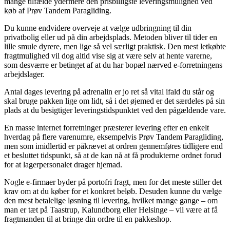
mange tilfælde ydermere den prisbilligste leveringsmulighed ved
køb af Prøv Tandem Paragliding.
Du kunne endvidere overveje at vælge udbringning til din
privatbolig eller ud på din arbejdsplads. Metoden bliver til tider en
lille smule dyrere, men lige så vel særligt praktisk. Den mest letkøbte
fragtmulighed vil dog altid vise sig at være selv at hente varerne,
som desværre er betinget af at du har bopæl nærved e-forretningens
arbejdslager.
Antal dages levering på adrenalin er jo ret så vital ifald du står og
skal bruge pakken lige om lidt, så i det øjemed er det særdeles på sin
plads at du besigtiger leveringstidspunktet ved den pågældende vare.
En masse internet forretninger præsterer levering efter en enkelt
hverdag på flere varenumre, eksempelvis Prøv Tandem Paragliding,
men som imidlertid er påkrævet at ordren gennemføres tidligere end
et besluttet tidspunkt, så at de kan nå at få produkterne ordnet forud
for at lagerpersonalet drager hjemad.
Nogle e-firmaer byder på portofri fragt, men for det meste stiller det
krav om at du køber for et konkret beløb. Desuden kunne du vælge
den mest betalelige løsning til levering, hvilket mange gange – om
man er tæt på Taastrup, Kalundborg eller Helsinge – vil være at få
fragtmanden til at bringe din ordre til en pakkeshop.