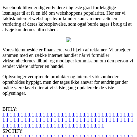
Facebook tilbyder dig endvidere i højeste grad fordelagtige
løsninger til at få en idé om webshoppens popularitet. Her ser vi
faktisk internet webshops hvor kunder kan sammensætte en
vurdering af deres købsoplevelse, som også burde tages i brug til at
afveje kundernes tilfredshed.
Vores hjemmeside er finansieret ved hjælp af reklamer. Vi arbejder
sammen med en række internet handler når vi formidler
virksomhedernes tilbud, og modtager kommission om den person vi
sender videre udfører en handel.
Oplysninger vedrørende produkter og internet virksomheder
opretholdes hyppigt, men der tages ikke ansvar for ændringer der
måtte være lavet efter at vi sidste gang opdaterede de viste
oplysninger.
BITLY:
1
1
1
1
1
1
1
1
1
1
1
1
1
1
1
1
1
1
1
1
1
1
1
1
1
1
1
1
1
1
1
1
1
1
1
1
1
1
1
1
1
1
1
1
1
1
1
1
1
1
1
1
1
1
1
1
1
1
1
1
1
1
1
1
1
1
1
1
1
1
1
1
1
1
1
1
1
1
1
1
1
1
1
1
1
1
1
1
1
1
1
1
1
1
1
1
1
1
1
1
SPOTIFY:
1
1
1
1
1
1
1
1
1
1
1
1
1
1
1
1
1
1
1
1
1
1
1
1
1
1
1
1
1
1
1
1
1
1
1
1