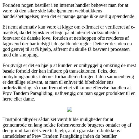
Forinden nogen bestiller i en internet handler behøver man for at
være på den sikre side løbe igennem webbutikkens
handelsbetingelser, men det er mange gange ikke særlig spændende.
Et nemt alternativ kan være at kigge om e-firmaet er verificeret af e-
mærket, da det typisk er et tegn på at internet virksomheden
forsvarer de danske love, foruden at netshoppen ofte revideres af
fagmænd der har indsigt i de gældende regler. Dette er desuden en
god genvej til at få hjælp, såfremt du skulle få besvær i processen
med din shopping.
For øvrigt er det en hjælp at kunden er omhyggelig omkring de mest
basale forhold der kan influere på transaktionen, f.eks. den
ombytningspolitik internet forhandleren bruger. I den sammenhæng
er det tillige relevant, at man til enhver tid bibeholder ens
ordrekvittering, så man fremadrettet vil kunne eftervise handlen af
Prøv Tandem Paragliding, uafhængig om man søger produkter til en
herre eller dame.
Trustpilot tilbyder sådan set værdifulde muligheder for at
gennemrode en lang række forhenværende brugeres omtaler og af
den grund kan det være til hjælp, at du gransker e-butikkens
anmeldelser af Prøv Tandem Paragliding inden du bestiller.