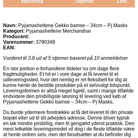
Webshop
Stjerner
Link
Navn:
Pyjamasheltene Gekko bamse – 34cm – Pj Masks
Kategori:
Pyjamasheltene Merchandise
Producent:
Varenummer:
3790348
EAN:
Vurderet til
3.8
ud af 5 stjerner baseret på
10
anmeldelser
En stor portion e-forhandlere tildeler nu om dage flere
fragtmuligheder. Et hit er i vore dage at få leveret til et
udleveringssted, hvor det nemlig er ret fleksibelt for dig at
kunne hente de bestilte produkter på et selvvalgt tidspunkt.
Leveringsformen er altså meget ligetil, samt i mange tilfælde
endvidere den prisbilligste løsning til levering ved køb af
Pyjamasheltene Gekko bamse – 34cm – Pj Masks.
Du burde ydermere foretrække at få det leveret til din private
bopæl eller ud til dit arbejdes adresse. Denne bliver typisk
en tak mindre prisbillig, men til gengæld yderst praktisk. Den
mest letkøbte leveringsmodel vil dog i de fleste tilfælde være
at hente ordren selv, men det forudsætter at du befinder dig