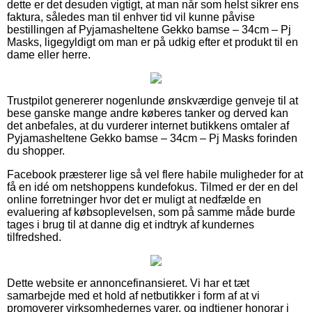
dette er det desuden vigtigt, at man når som helst sikrer ens
faktura, således man til enhver tid vil kunne påvise
bestillingen af Pyjamasheltene Gekko bamse – 34cm – Pj
Masks, ligegyldigt om man er på udkig efter et produkt til en
dame eller herre.
Trustpilot genererer nogenlunde ønskværdige genveje til at
bese ganske mange andre køberes tanker og derved kan
det anbefales, at du vurderer internet butikkens omtaler af
Pyjamasheltene Gekko bamse – 34cm – Pj Masks forinden
du shopper.
Facebook præsterer lige så vel flere habile muligheder for at
få en idé om netshoppens kundefokus. Tilmed er der en del
online forretninger hvor det er muligt at nedfælde en
evaluering af købsoplevelsen, som på samme måde burde
tages i brug til at danne dig et indtryk af kundernes
tilfredshed.
Dette website er annoncefinansieret. Vi har et tæt
samarbejde med et hold af netbutikker i form af at vi
promoverer virksomhedernes varer, og indtjener honorar i