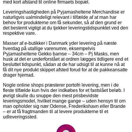
med kort afstand til online firmaets bopæl.
Leveringshastigheden på Pyjamasheltene Merchandise er
naturligvis ualmindeligt relevant i tilfælde af at man har
behov for produkterne om få sekunder, så af den grund er
det bestemt vigtigt at du tjekker leveringstidspunktet ved den
respektive vare.
Masser af e-butikker i Danmark yder levering på næste
hverdag på utallige varenumre, eksempelvis
Pyjamasheltene Gekko bamse – 34cm – Pj Masks, men
husk at det er underforstået at ordren lægges tidligere end et
besluttet tidspunkt, sådan at de har udsigt til at kunne nå at
få dit nye produkt skippet afsted forud for at de pakkeansatte
drager hjemad.
Nogle online shops præsterer portofri levering, men i de
fleste tilfælde kun hvis der indkøbes for et fastslået beløb. I
øvrigt skulle du snuppe den mest prisbevidste
leveringsmodel, hvilket mange gange – uden hensyn til om
man opholder sig nær Odense, Frederikshavn eller Brande
– er at få fragtmanden til at levere produkterne til et
udleveringssted.