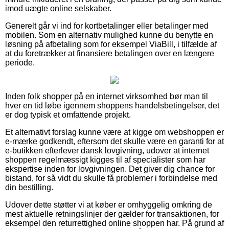
imod uægte online selskaber.
Generelt går vi ind for kortbetalinger eller betalinger med
mobilen. Som en alternativ mulighed kunne du benytte en
løsning på afbetaling som for eksempel ViaBill, i tilfælde af
at du foretrækker at finansiere betalingen over en længere
periode.
Inden folk shopper på en internet virksomhed bør man til
hver en tid løbe igennem shoppens handelsbetingelser, det
er dog typisk et omfattende projekt.
Et alternativt forslag kunne være at kigge om webshoppen er
e-mærke godkendt, eftersom det skulle være en garanti for at
e-butikken efterlever dansk lovgivning, udover at internet
shoppen regelmæssigt kigges til af specialister som har
ekspertise inden for lovgivningen. Det giver dig chance for
bistand, for så vidt du skulle få problemer i forbindelse med
din bestilling.
Udover dette støtter vi at køber er omhyggelig omkring de
mest aktuelle retningslinjer der gælder for transaktionen, for
eksempel den returrettighed online shoppen har. På grund af