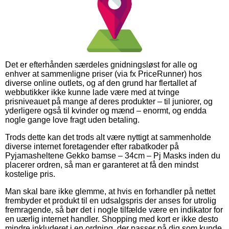
Det er efterhånden særdeles gnidningsløst for alle og
enhver at sammenligne priser (via fx PriceRunner) hos
diverse online outlets, og af den grund har flertallet af
webbutikker ikke kunne lade være med at tvinge
prisniveauet på mange af deres produkter – til juniorer, og
yderligere også til kvinder og mænd – enormt, og endda
nogle gange love fragt uden betaling.
Trods dette kan det trods alt være nyttigt at sammenholde
diverse internet foretagender efter rabatkoder på
Pyjamasheltene Gekko bamse – 34cm – Pj Masks inden du
placerer ordren, så man er garanteret at få den mindst
kostelige pris.
Man skal bare ikke glemme, at hvis en forhandler på nettet
frembyder et produkt til en udsalgspris der anses for utrolig
fremragende, så bør det i nogle tilfælde være en indikator for
en uærlig internet handler. Shopping med kort er ikke desto
mindre inkluderet i en ordning, der passer på dig som kunde