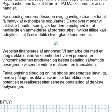
Pyjamasheltene kasket til børn – PJ Masks forud for at du
handler.
Facebook genererer desuden evigt gavnlige chancer for at
få indtryk af e-shoppens popularitet. Derudover møder vi
faktisk e-handler som giver kunderne mulighed for at
nedfælde en anmeldelse af ordreforløbet, hvilket tillige kan
udnyttes til at få et indblik i hvor glade kunderne er.
Websitet finansieres af annoncer. Vi samarbejder med en
lang række online virksomheder hvor vi promoverer
virksomhedernes produkter, og høster betaling såfremt de
besøgende vi sender videre realiserer en transaktion.
Fakta omkring tilbud og online shops understøttes jævnligt,
men vi påtager os ikke ansvaret for korrektioner der
potentielt er realiseret efter seneste opdatering af de viste
oplysninger.
BITLY:
1
1
1
1
1
1
1
1
1
1
1
1
1
1
1
1
1
1
1
1
1
1
1
1
1
1
1
1
1
1
1
1
1
1
1
1
1
1
1
1
1
1
1
1
1
1
1
1
1
1
1
1
1
1
1
1
1
1
1
1
1
1
1
1
1
1
1
1