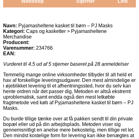
Webshop
Stjerner
Link
Navn:
Pyjamasheltene kasket til børn – PJ Masks
Kategori:
Caps og kasketter > Pyjamasheltene
Merchandise
Producent:
Varenummer:
234766
EAN:
Vurderet til
4.5
ud af 5 stjerner baseret på
28
anmeldelser
Temmelig mange online virksomheder tilbyder til alt held et
hav af forskellige leveringsudgaver. Den mest almindelige er
i øjeblikket levering til et afhentningssted, hvor du selv kan
hente ordren når det passer dig. Metoden er altså ekstremt
uproblematisk, samt endda også den mest letkøbte
fragtmetode ved køb af Pyjamasheltene kasket til børn – PJ
Masks.
Du burde tillige tænke over at få pakken sendt til din private
bopæl eller ud på din arbejdsplads. Metoden viser sig
gennemsnitligt en anelse mere bekostelig, men tillige ret let.
Den mindst kostelige form for levering kan ikke benægtes at