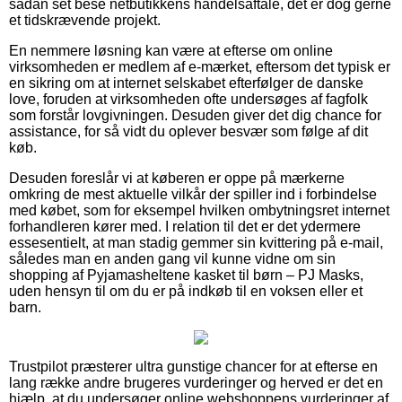
sådan set bese netbutikkens handelsaftale, det er dog gerne
et tidskrævende projekt.
En nemmere løsning kan være at efterse om online
virksomheden er medlem af e-mærket, eftersom det typisk er
en sikring om at internet selskabet efterfølger de danske
love, foruden at virksomheden ofte undersøges af fagfolk
som forstår lovgivningen. Desuden giver det dig chance for
assistance, for så vidt du oplever besvær som følge af dit
køb.
Desuden foreslår vi at køberen er oppe på mærkerne
omkring de mest aktuelle vilkår der spiller ind i forbindelse
med købet, som for eksempel hvilken ombytningsret internet
forhandleren kører med. I relation til det er det ydermere
essesentielt, at man stadig gemmer sin kvittering på e-mail,
således man en anden gang vil kunne vidne om sin
shopping af Pyjamasheltene kasket til børn – PJ Masks,
uden hensyn til om du er på indkøb til en voksen eller et
barn.
Trustpilot præsterer ultra gunstige chancer for at efterse en
lang række andre brugeres vurderinger og herved er det en
hjælp, at du undersøger online webshoppens vurderinger af