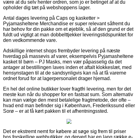
være at du selv henter ordren, som jo er betinget af at du
opholder dig tæt på webshoppens lager.
Antal dages levering på Caps og kasketter >
Pyjamasheltene Merchandise er super relevant såfremt du
har behov for din pakke om et øjeblik, så af den grund er det
fuldt ud vigtigt at man dobbelttjekker leveringstidspunktet for
den vedkommende vare.
Adskillige internet shops frembyder levering på næste
hverdag på massevis af varer, eksempelvis Pyjamasheltene
kasket til børn – PJ Masks, men vær påpasselig da det
antager at bestillingen laves inden et aftalt klokkeslæt, med
hensynstagen til at de sandsynligvis kan nå at få varerne
ordnet forud for at lagerpersonalet drager hjemad.
En hel del online butikker lover fragtfri levering, men for det
meste kun når du shopper for en fastsat sum. Som alternativ
kan man vælge den mest betalelige fragtmetode, der ofte –
hvad end man befinder sig i København, Frederikssund eller
Sorø – er at få kørt pakken til et afhentningssted.
Det er ekstremt nemt for købere at søge sig frem til priser
hos forskellige webbutikker, og derved har en lang række e-