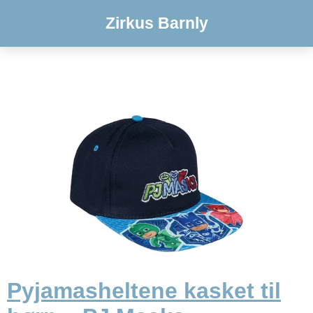
Zirkus Barnly
Pyjamasheltene kasket til