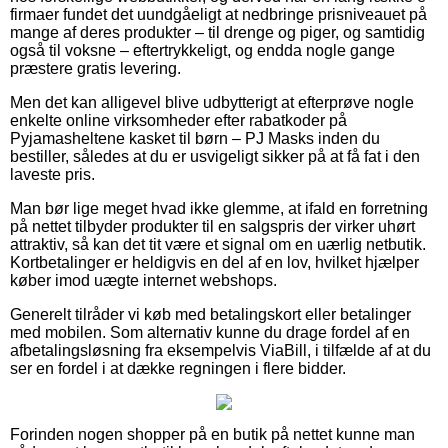
firmaer fundet det uundgåeligt at nedbringe prisniveauet på
mange af deres produkter – til drenge og piger, og samtidig
også til voksne – eftertrykkeligt, og endda nogle gange
præstere gratis levering.
Men det kan alligevel blive udbytterigt at efterprøve nogle
enkelte online virksomheder efter rabatkoder på
Pyjamasheltene kasket til børn – PJ Masks inden du
bestiller, således at du er usvigeligt sikker på at få fat i den
laveste pris.
Man bør lige meget hvad ikke glemme, at ifald en forretning
på nettet tilbyder produkter til en salgspris der virker uhørt
attraktiv, så kan det tit være et signal om en uærlig netbutik.
Kortbetalinger er heldigvis en del af en lov, hvilket hjælper
køber imod uægte internet webshops.
Generelt tilråder vi køb med betalingskort eller betalinger
med mobilen. Som alternativ kunne du drage fordel af en
afbetalingsløsning fra eksempelvis ViaBill, i tilfælde af at du
ser en fordel i at dække regningen i flere bidder.
Forinden nogen shopper på en butik på nettet kunne man