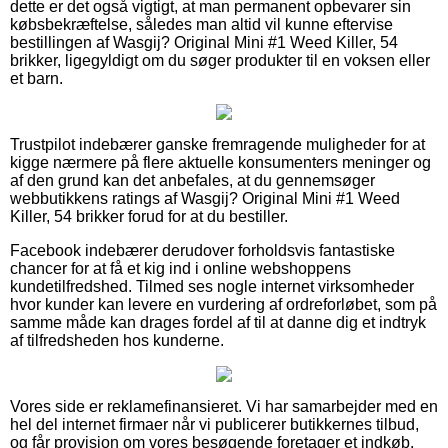
dette er det også vigtigt, at man permanent opbevarer sin
købsbekræftelse, således man altid vil kunne eftervise
bestillingen af Wasgij? Original Mini #1 Weed Killer, 54
brikker, ligegyldigt om du søger produkter til en voksen eller
et barn.
Trustpilot indebærer ganske fremragende muligheder for at
kigge nærmere på flere aktuelle konsumenters meninger og
af den grund kan det anbefales, at du gennemsøger
webbutikkens ratings af Wasgij? Original Mini #1 Weed
Killer, 54 brikker forud for at du bestiller.
Facebook indebærer derudover forholdsvis fantastiske
chancer for at få et kig ind i online webshoppens
kundetilfredshed. Tilmed ses nogle internet virksomheder
hvor kunder kan levere en vurdering af ordreforløbet, som på
samme måde kan drages fordel af til at danne dig et indtryk
af tilfredsheden hos kunderne.
Vores side er reklamefinansieret. Vi har samarbejder med en
hel del internet firmaer når vi publicerer butikkernes tilbud,
og får provision om vores besøgende foretager et indkøb.