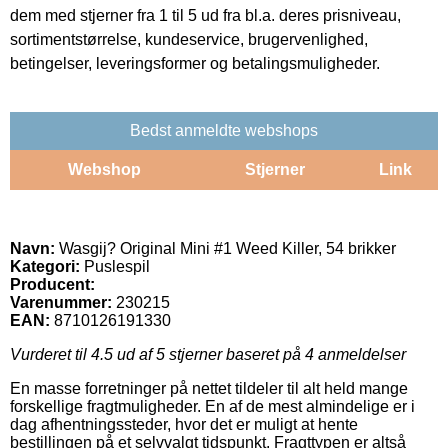
dem med stjerner fra 1 til 5 ud fra bl.a. deres prisniveau,
sortimentstørrelse, kundeservice, brugervenlighed,
betingelser, leveringsformer og betalingsmuligheder.
Bedst anmeldte webshops
Webshop
Stjerner
Link
Navn:
Wasgij? Original Mini #1 Weed Killer, 54 brikker
Kategori:
Puslespil
Producent:
Varenummer:
230215
EAN:
8710126191330
Vurderet til
4.5
ud af 5 stjerner baseret på
4
anmeldelser
En masse forretninger på nettet tildeler til alt held mange
forskellige fragtmuligheder. En af de mest almindelige er i
dag afhentningssteder, hvor det er muligt at hente
bestillingen på et selvvalgt tidspunkt. Fragttypen er altså