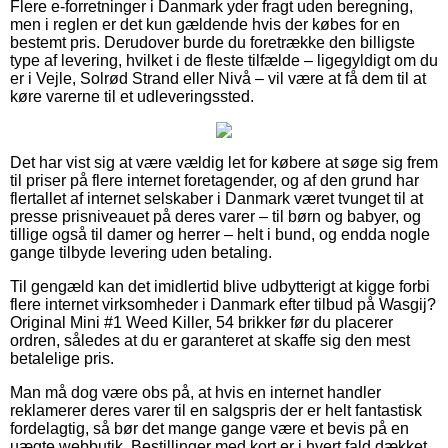
Flere e-forretninger i Danmark yder fragt uden beregning,
men i reglen er det kun gældende hvis der købes for en
bestemt pris. Derudover burde du foretrække den billigste
type af levering, hvilket i de fleste tilfælde – ligegyldigt om du
er i Vejle, Solrød Strand eller Nivå – vil være at få dem til at
køre varerne til et udleveringssted.
Det har vist sig at være vældig let for købere at søge sig frem
til priser på flere internet foretagender, og af den grund har
flertallet af internet selskaber i Danmark været tvunget til at
presse prisniveauet på deres varer – til børn og babyer, og
tillige også til damer og herrer – helt i bund, og endda nogle
gange tilbyde levering uden betaling.
Til gengæld kan det imidlertid blive udbytterigt at kigge forbi
flere internet virksomheder i Danmark efter tilbud på Wasgij?
Original Mini #1 Weed Killer, 54 brikker før du placerer
ordren, således at du er garanteret at skaffe sig den mest
betalelige pris.
Man må dog være obs på, at hvis en internet handler
reklamerer deres varer til en salgspris der er helt fantastisk
fordelagtig, så bør det mange gange være et bevis på en
uægte webbutik. Bestillinger med kort er i hvert fald dækket