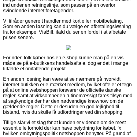
ind under en retningslinje, som passer på en overfor
svindlende internet foretagender.
Vi tilråder generelt handler med kort eller mobilbetaling.
Som en anden løsning kan du vælge en afbetalingsløsning
fra for eksempel ViaBill, ifald du ser en fordel i at afbetale
prisen senere.
Forinden folk køber hos en e-shop kunne man på en vis
måde se på e-butikkens handelsaftale, dog er det i mange
tilfælde et omfattende projekt.
En anden løsning kan være at se nærmere på hvorvidt
internet butikken er e-mærket medlem, hvilket ofte er et tegn
på at online webshoppen forsvarer de officielle danske
regler, samt at virksomheden rutinemæssigt føres tilsyn med
af sagkyndige der har den nødvendige knowhow om de
gældende regler. Dette er desuden en god lejlighed til
bistand, hvis du skulle få udfordringer ved din shopping.
Tillige slår vi et slag for at kunden er vidende om de mest
essentielle forhold der kan have betydning for købet, fx
hvilken ombytningspolitik netshoppen benytter. På grund af