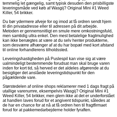
temmelig let gængelig, samt typisk desuden den prisbilligste
leveringsmåde ved køb af Wasgij? Original Mini #1 Weed
Killer, 54 brikker.
Du bør ydermere afveje for og imod at få ordren sendt hjem
til din privatadresse eller til adressen på dit arbejde.
Metoden er gennemsnitligt en smule mere omkostningsfuld,
men samtidig ultra enkel. Den mest betalelige fragtmulighed
kan ikke benægtes at være at du selv henter produkterne,
som desværre afhænger af at du har bopæl med kort afstand
til online forhandlerens tilholdssted.
Leveringshastigheden på Puslespil kan vise sig at være
ualmindeligt bestemmende forudsat man skal bruge varen
inden for kort tid, så herved er det aldeles afgørende at du
besigtiger det anslåede leveringstidspunkt for den
pågældende vare.
Størstedelen af online shops reklamerer med 1 dags fragt på
utallige varenumre, eksempelvis Wasgij? Original Mini #1
Weed Killer, 54 brikker, men glem ikke at det er underforstået
at handlen laves forud for et angivent tidspunkt, således at
de har en chance for at nå at få ordren hen til fragtfirmaet
forud for at pakkemedarbejderne holder fyraften.