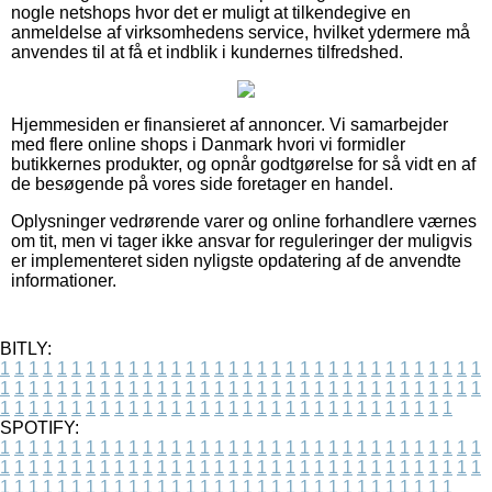
nogle netshops hvor det er muligt at tilkendegive en
anmeldelse af virksomhedens service, hvilket ydermere må
anvendes til at få et indblik i kundernes tilfredshed.
Hjemmesiden er finansieret af annoncer. Vi samarbejder
med flere online shops i Danmark hvori vi formidler
butikkernes produkter, og opnår godtgørelse for så vidt en af
de besøgende på vores side foretager en handel.
Oplysninger vedrørende varer og online forhandlere værnes
om tit, men vi tager ikke ansvar for reguleringer der muligvis
er implementeret siden nyligste opdatering af de anvendte
informationer.
BITLY:
1
1
1
1
1
1
1
1
1
1
1
1
1
1
1
1
1
1
1
1
1
1
1
1
1
1
1
1
1
1
1
1
1
1
1
1
1
1
1
1
1
1
1
1
1
1
1
1
1
1
1
1
1
1
1
1
1
1
1
1
1
1
1
1
1
1
1
1
1
1
1
1
1
1
1
1
1
1
1
1
1
1
1
1
1
1
1
1
1
1
1
1
1
1
1
1
1
1
1
1
SPOTIFY:
1
1
1
1
1
1
1
1
1
1
1
1
1
1
1
1
1
1
1
1
1
1
1
1
1
1
1
1
1
1
1
1
1
1
1
1
1
1
1
1
1
1
1
1
1
1
1
1
1
1
1
1
1
1
1
1
1
1
1
1
1
1
1
1
1
1
1
1
1
1
1
1
1
1
1
1
1
1
1
1
1
1
1
1
1
1
1
1
1
1
1
1
1
1
1
1
1
1
1
1