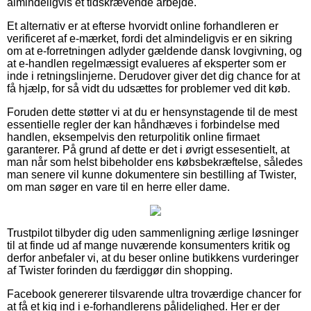
almindeligvis et tidskrævende arbejde.
Et alternativ er at efterse hvorvidt online forhandleren er
verificeret af e-mærket, fordi det almindeligvis er en sikring
om at e-forretningen adlyder gældende dansk lovgivning, og
at e-handlen regelmæssigt evalueres af eksperter som er
inde i retningslinjerne. Derudover giver det dig chance for at
få hjælp, for så vidt du udsættes for problemer ved dit køb.
Foruden dette støtter vi at du er hensynstagende til de mest
essentielle regler der kan håndhæves i forbindelse med
handlen, eksempelvis den returpolitik online firmaet
garanterer. På grund af dette er det i øvrigt essesentielt, at
man når som helst bibeholder ens købsbekræftelse, således
man senere vil kunne dokumentere sin bestilling af Twister,
om man søger en vare til en herre eller dame.
Trustpilot tilbyder dig uden sammenligning ærlige løsninger
til at finde ud af mange nuværende konsumenters kritik og
derfor anbefaler vi, at du beser online butikkens vurderinger
af Twister forinden du færdiggør din shopping.
Facebook genererer tilsvarende ultra troværdige chancer for
at få et kig ind i e-forhandlerens pålidelighed. Her er der