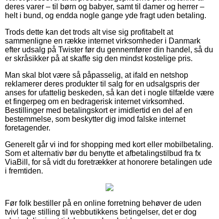
deres varer – til børn og babyer, samt til damer og herrer –
helt i bund, og endda nogle gange yde fragt uden betaling.
Trods dette kan det trods alt vise sig profitabelt at
sammenligne en række internet virksomheder i Danmark
efter udsalg på Twister før du gennemfører din handel, så du
er skråsikker på at skaffe sig den mindst kostelige pris.
Man skal blot være så påpasselig, at ifald en netshop
reklamerer deres produkter til salg for en udsalgspris der
anses for ufattelig beskeden, så kan det i nogle tilfælde være
et fingerpeg om en bedragerisk internet virksomhed.
Bestillinger med betalingskort er imidlertid en del af en
bestemmelse, som beskytter dig imod falske internet
foretagender.
Generelt går vi ind for shopping med kort eller mobilbetaling.
Som et alternativ bør du benytte et afbetalingstilbud fra fx
ViaBill, for så vidt du foretrækker at honorere betalingen ude
i fremtiden.
Før folk bestiller på en online forretning behøver de uden
tvivl tage stilling til webbutikkens betingelser, det er dog