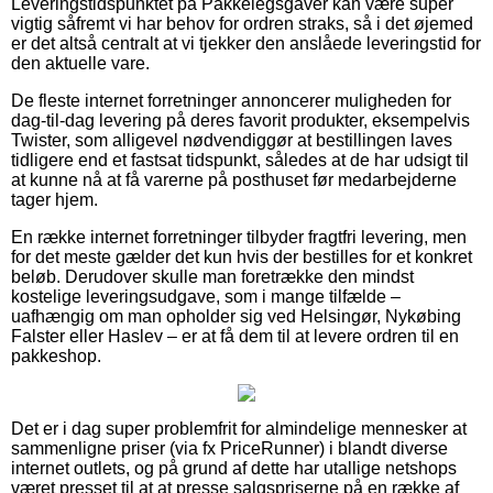
Leveringstidspunktet på Pakkelegsgaver kan være super
vigtig såfremt vi har behov for ordren straks, så i det øjemed
er det altså centralt at vi tjekker den anslåede leveringstid for
den aktuelle vare.
De fleste internet forretninger annoncerer muligheden for
dag-til-dag levering på deres favorit produkter, eksempelvis
Twister, som alligevel nødvendiggør at bestillingen laves
tidligere end et fastsat tidspunkt, således at de har udsigt til
at kunne nå at få varerne på posthuset før medarbejderne
tager hjem.
En række internet forretninger tilbyder fragtfri levering, men
for det meste gælder det kun hvis der bestilles for et konkret
beløb. Derudover skulle man foretrække den mindst
kostelige leveringsudgave, som i mange tilfælde –
uafhængig om man opholder sig ved Helsingør, Nykøbing
Falster eller Haslev – er at få dem til at levere ordren til en
pakkeshop.
Det er i dag super problemfrit for almindelige mennesker at
sammenligne priser (via fx PriceRunner) i blandt diverse
internet outlets, og på grund af dette har utallige netshops
været presset til at at presse salgspriserne på en række af