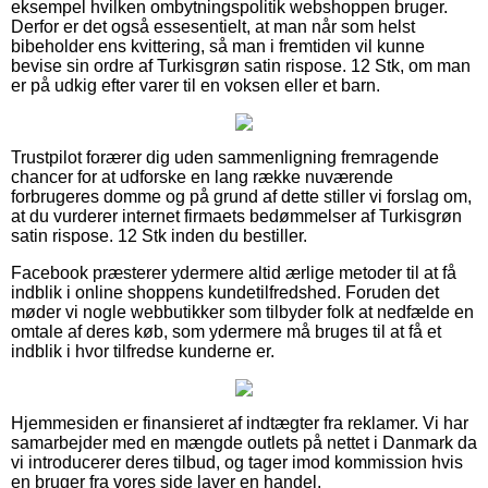
eksempel hvilken ombytningspolitik webshoppen bruger.
Derfor er det også essesentielt, at man når som helst
bibeholder ens kvittering, så man i fremtiden vil kunne
bevise sin ordre af Turkisgrøn satin rispose. 12 Stk, om man
er på udkig efter varer til en voksen eller et barn.
Trustpilot forærer dig uden sammenligning fremragende
chancer for at udforske en lang række nuværende
forbrugeres domme og på grund af dette stiller vi forslag om,
at du vurderer internet firmaets bedømmelser af Turkisgrøn
satin rispose. 12 Stk inden du bestiller.
Facebook præsterer ydermere altid ærlige metoder til at få
indblik i online shoppens kundetilfredshed. Foruden det
møder vi nogle webbutikker som tilbyder folk at nedfælde en
omtale af deres køb, som ydermere må bruges til at få et
indblik i hvor tilfredse kunderne er.
Hjemmesiden er finansieret af indtægter fra reklamer. Vi har
samarbejder med en mængde outlets på nettet i Danmark da
vi introducerer deres tilbud, og tager imod kommission hvis
en bruger fra vores side laver en handel.