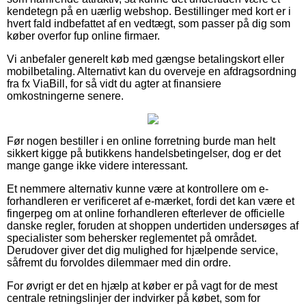
kendetegn på en uærlig webshop. Bestillinger med kort er i
hvert fald indbefattet af en vedtægt, som passer på dig som
køber overfor fup online firmaer.
Vi anbefaler generelt køb med gængse betalingskort eller
mobilbetaling. Alternativt kan du overveje en afdragsordning
fra fx ViaBill, for så vidt du agter at finansiere
omkostningerne senere.
Før nogen bestiller i en online forretning burde man helt
sikkert kigge på butikkens handelsbetingelser, dog er det
mange gange ikke videre interessant.
Et nemmere alternativ kunne være at kontrollere om e-
forhandleren er verificeret af e-mærket, fordi det kan være et
fingerpeg om at online forhandleren efterlever de officielle
danske regler, foruden at shoppen undertiden undersøges af
specialister som behersker reglementet på området.
Derudover giver det dig mulighed for hjælpende service,
såfremt du forvoldes dilemmaer med din ordre.
For øvrigt er det en hjælp at køber er på vagt for de mest
centrale retningslinjer der indvirker på købet, som for