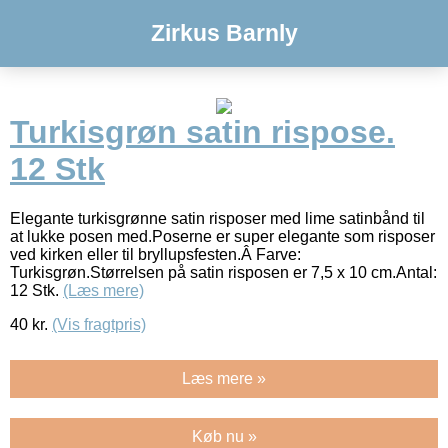
Zirkus Barnly
Turkisgrøn satin rispose.
12 Stk
Elegante turkisgrønne satin risposer med lime satinbånd til
at lukke posen med.Poserne er super elegante som risposer
ved kirken eller til bryllupsfesten.Â Farve:
Turkisgrøn.Størrelsen på satin risposen er 7,5 x 10 cm.Antal:
12 Stk.
(Læs mere)
40
kr.
(Vis fragtpris)
Læs mere »
Køb nu »