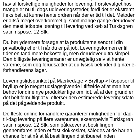
hav af forskellige muligheder for levering. Førstevalget hos
mange er nu til dags udleveringssteder, fordi det er ekstremt
fleksibelt at kunne hente ordren når der er tid til det. Metoden
er altså meget overkommelig, samt mange gange derudover
den mest letkøbte løsning til levering ved køb af Turkisgrøn
satin rispose. 12 Stk.
Du bør ydermere forsøge at få produkterne sendt til din
privatbolig eller til når du er på job. Leveringsformen er til
tider en tand mere bekostelig, men derudover ultra simpel.
Den billigste leveringsmanér er unægtelig selv at hente
varerne, som dog forudsætter at du fysisk befinder dig nær e-
forhandlerens lager.
Leveringstidspunktet på Mærkedage > Bryllup > Risposer til
bryllup er jo meget udslagsgivende i tilfælde af at man har
behov for dine nye produkter lige om lidt, så af den grund er
det helt fornuftigt at vi efterser den estimerede leveringsdato
på det pågældende produkt.
De fleste online forhandlere garanterer muligheden for dag-
til-dag levering på flere varenumre, eksempelvis Turkisgrøn
satin rispose. 12 Stk, som påkræver at bestillingen
gennemføres inden et fast klokkeslæt, således at de har en
chance for at nå at få bestillingen distribueret inden