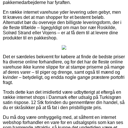
pakkemedarbejderne har fyraften.
En række internet varehuse yder levering uden gebyr, men
tit kræves det at man shopper for et bestemt beløb.
Alternativt bør du overveje den billigste leveringsform, der i
de fleste tilfælde – ligegyldigt om man bor nær Roskilde,
Solrød Strand eller Vojens – er at få dem til at levere dine
produkter til en pakkeshop.
Det er særdeles bekvemt for købere at finde de bedste priser
fra diverse online forhandlere, og for det har de fleste online
varehuse ikke kunne slippe for at stampe priserne på mange
af deres varer – til piger og drenge, samt også til mænd og
kvinder – betydeligt, og endda nogle gange præstere portofri
fragt.
Trods dette kan det imidlertid være udbytterigt at eftergå en
række internet shops i Danmark efter udsalg på Turkisgrøn
satin rispose. 12 Stk forinden du gennemfører din handel, så
du er skråsikker på at få fat i den prisbilligste pris.
Du må dog være omhyggelig med, at såfremt en internet
webshop forhandler en vare for en udsalgspris som kan ses
som hamrende attraktiv, så kunne det undertiden være et