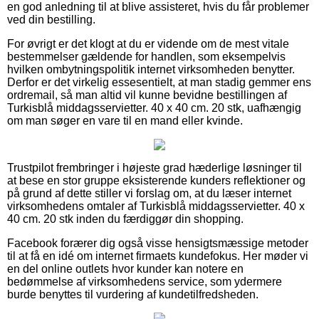
en god anledning til at blive assisteret, hvis du får problemer
ved din bestilling.
For øvrigt er det klogt at du er vidende om de mest vitale
bestemmelser gældende for handlen, som eksempelvis
hvilken ombytningspolitik internet virksomheden benytter.
Derfor er det virkelig essesentielt, at man stadig gemmer ens
ordremail, så man altid vil kunne bevidne bestillingen af
Turkisblå middagsservietter. 40 x 40 cm. 20 stk, uafhængig
om man søger en vare til en mand eller kvinde.
Trustpilot frembringer i højeste grad hæderlige løsninger til
at bese en stor gruppe eksisterende kunders reflektioner og
på grund af dette stiller vi forslag om, at du læser internet
virksomhedens omtaler af Turkisblå middagsservietter. 40 x
40 cm. 20 stk inden du færdiggør din shopping.
Facebook forærer dig også visse hensigtsmæssige metoder
til at få en idé om internet firmaets kundefokus. Her møder vi
en del online outlets hvor kunder kan notere en
bedømmelse af virksomhedens service, som ydermere
burde benyttes til vurdering af kundetilfredsheden.