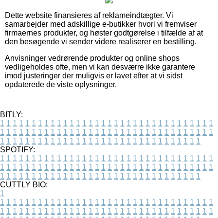
Dette website finansieres af reklameindtægter. Vi
samarbejder med adskillige e-butikker hvori vi fremviser
firmaernes produkter, og høster godtgørelse i tilfælde af at
den besøgende vi sender videre realiserer en bestilling.
Anvisninger vedrørende produkter og online shops
vedligeholdes ofte, men vi kan desværre ikke garantere
imod justeringer der muligvis er lavet efter at vi sidst
opdaterede de viste oplysninger.
BITLY:
1
1
1
1
1
1
1
1
1
1
1
1
1
1
1
1
1
1
1
1
1
1
1
1
1
1
1
1
1
1
1
1
1
1
1
1
1
1
1
1
1
1
1
1
1
1
1
1
1
1
1
1
1
1
1
1
1
1
1
1
1
1
1
1
1
1
1
1
1
1
1
1
1
1
1
1
1
1
1
1
1
1
1
1
1
1
1
1
1
1
1
1
1
1
1
1
1
1
1
1
SPOTIFY:
1
1
1
1
1
1
1
1
1
1
1
1
1
1
1
1
1
1
1
1
1
1
1
1
1
1
1
1
1
1
1
1
1
1
1
1
1
1
1
1
1
1
1
1
1
1
1
1
1
1
1
1
1
1
1
1
1
1
1
1
1
1
1
1
1
1
1
1
1
1
1
1
1
1
1
1
1
1
1
1
1
1
1
1
1
1
1
1
1
1
1
1
1
1
1
1
1
1
1
1
CUTTLY BIO:
1
1
1
1
1
1
1
1
1
1
1
1
1
1
1
1
1
1
1
1
1
1
1
1
1
1
1
1
1
1
1
1
1
1
1
1
1
1
1
1
1
1
1
1
1
1
1
1
1
1
1
1
1
1
1
1
1
1
1
1
1
1
1
1
1
1
1
1
1