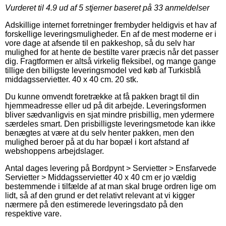
Vurderet til
4.9
ud af 5 stjerner baseret på
33
anmeldelser
Adskillige internet forretninger frembyder heldigvis et hav af
forskellige leveringsmuligheder. En af de mest moderne er i
vore dage at afsende til en pakkeshop, så du selv har
mulighed for at hente de bestilte varer præcis når det passer
dig. Fragtformen er altså virkelig fleksibel, og mange gange
tillige den billigste leveringsmodel ved køb af Turkisblå
middagsservietter. 40 x 40 cm. 20 stk.
Du kunne omvendt foretrække at få pakken bragt til din
hjemmeadresse eller ud på dit arbejde. Leveringsformen
bliver sædvanligvis en sjat mindre prisbillig, men ydermere
særdeles smart. Den prisbilligste leveringsmetode kan ikke
benægtes at være at du selv henter pakken, men den
mulighed beroer på at du har bopæl i kort afstand af
webshoppens arbejdslager.
Antal dages levering på Bordpynt > Servietter > Ensfarvede
Servietter > Middagsservietter 40 x 40 cm er jo vældig
bestemmende i tilfælde af at man skal bruge ordren lige om
lidt, så af den grund er det relativt relevant at vi kigger
nærmere på den estimerede leveringsdato på den
respektive vare.