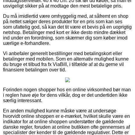
middagsservietter. 40 x 40 cm. 20 stk før du køber, så man er
usvigeligt sikker på at modtage den mest betalelige pris.
Du må imidlertid være omhyggelig med, at såfremt en shop
på nettet sælger deres produkter for en pris som kan ses
som ufattelig god, så kan det tit være et bevis på en uoprigtig
netshop. Betalinger med kort er ikke desto mindre dækket
ind under en forordning, som skærmer dig som køber imod
uærlige e-forhandlere.
Vi anbefaler generelt bestillinger med betalingskort eller
betalinger med mobilen. Som en alternativ mulighed kunne
du bruge et tilbud fra fx ViaBill, i tilfælde af at du gerne vil
finansiere betalingen over tid.
Forinden nogen shopper hos en online virksomhed bør man
i reglen have øje for dens vilkår, dog er det undertiden ikke
særlig interessant.
En anden mulighed kunne måske være at undersøge
hvorvidt online shoppen er e-mærket, hvilket skulle være en
indikator for at online shoppen understøtter de gældende
danske regler, foruden at online butikken ofte gennemses af
specialister der kender til de gældende regulativer. Dette er