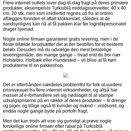
Flere internet outlets lover dag-til-dag fragt på deres primære
produkter, eksempelvis Turkisblå middagsservietter. 40 x 40
cm. 20 stk, men som imidlertid regnes ud fra at ordren
aflægges forinden et aftalt klokkeslæt, således at de
sandsynligvis kan nå at få pakken klar før logistikpersonalet
drager hjemad.
Nogle online firmaer garanterer gratis levering, men i de
fleste tilfælde forudsætter det at der bestilles for et bestemt
beløb. Desuden må du udvælge den mest betalelige
leveringsmåde, der mange gange – hvad end du bor nær
Holstebro, Holbæk eller Hundested – vil blive at få kørt
produkterne til en pakkeshop.
Det er efterhånden særdeles problemfrit for folk at vurdere
prisniveauet fra flere internet virksomheder, og altså har
masser af e-forhandlere set sig nødsaget til at stampe
udsalgspriserne på en række af deres produkter – til drenge
og piger, og tillige også til kvinder og mænd – voldsomt, og
endda nogle gange byde på portofri fragt.
Men det kan trods alt vise sig gunstigt at prøve nogle
forskellige online firmaer efter rabat på Turkisblå