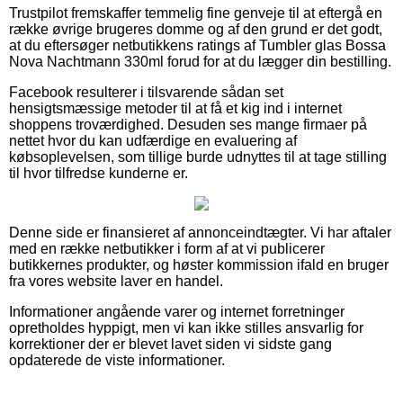
Trustpilot fremskaffer temmelig fine genveje til at eftergå en
række øvrige brugeres domme og af den grund er det godt,
at du eftersøger netbutikkens ratings af Tumbler glas Bossa
Nova Nachtmann 330ml forud for at du lægger din bestilling.
Facebook resulterer i tilsvarende sådan set
hensigtsmæssige metoder til at få et kig ind i internet
shoppens troværdighed. Desuden ses mange firmaer på
nettet hvor du kan udfærdige en evaluering af
købsoplevelsen, som tillige burde udnyttes til at tage stilling
til hvor tilfredse kunderne er.
Denne side er finansieret af annonceindtægter. Vi har aftaler
med en række netbutikker i form af at vi publicerer
butikkernes produkter, og høster kommission ifald en bruger
fra vores website laver en handel.
Informationer angående varer og internet forretninger
opretholdes hyppigt, men vi kan ikke stilles ansvarlig for
korrektioner der er blevet lavet siden vi sidste gang
opdaterede de viste informationer.