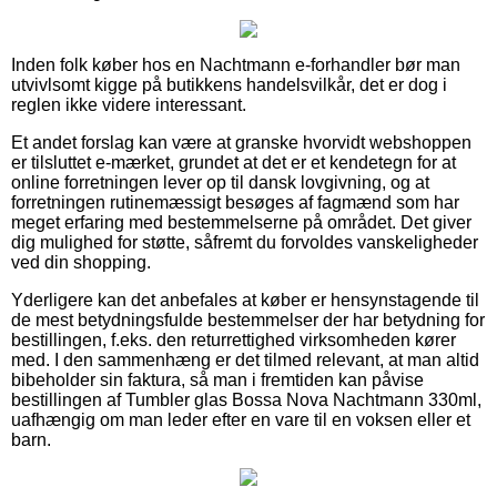
Inden folk køber hos en Nachtmann e-forhandler bør man
utvivlsomt kigge på butikkens handelsvilkår, det er dog i
reglen ikke videre interessant.
Et andet forslag kan være at granske hvorvidt webshoppen
er tilsluttet e-mærket, grundet at det er et kendetegn for at
online forretningen lever op til dansk lovgivning, og at
forretningen rutinemæssigt besøges af fagmænd som har
meget erfaring med bestemmelserne på området. Det giver
dig mulighed for støtte, såfremt du forvoldes vanskeligheder
ved din shopping.
Yderligere kan det anbefales at køber er hensynstagende til
de mest betydningsfulde bestemmelser der har betydning for
bestillingen, f.eks. den returrettighed virksomheden kører
med. I den sammenhæng er det tilmed relevant, at man altid
bibeholder sin faktura, så man i fremtiden kan påvise
bestillingen af Tumbler glas Bossa Nova Nachtmann 330ml,
uafhængig om man leder efter en vare til en voksen eller et
barn.