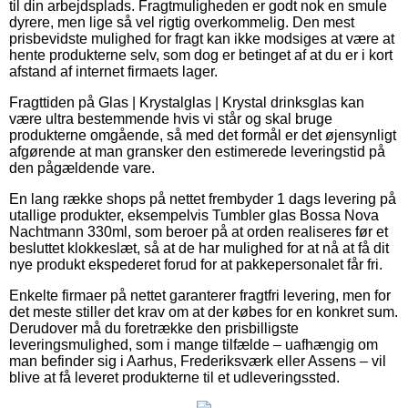
til din arbejdsplads. Fragtmuligheden er godt nok en smule
dyrere, men lige så vel rigtig overkommelig. Den mest
prisbevidste mulighed for fragt kan ikke modsiges at være at
hente produkterne selv, som dog er betinget af at du er i kort
afstand af internet firmaets lager.
Fragttiden på Glas | Krystalglas | Krystal drinksglas kan
være ultra bestemmende hvis vi står og skal bruge
produkterne omgående, så med det formål er det øjensynligt
afgørende at man gransker den estimerede leveringstid på
den pågældende vare.
En lang række shops på nettet frembyder 1 dags levering på
utallige produkter, eksempelvis Tumbler glas Bossa Nova
Nachtmann 330ml, som beroer på at orden realiseres før et
besluttet klokkeslæt, så at de har mulighed for at nå at få dit
nye produkt ekspederet forud for at pakkepersonalet får fri.
Enkelte firmaer på nettet garanterer fragtfri levering, men for
det meste stiller det krav om at der købes for en konkret sum.
Derudover må du foretrække den prisbilligste
leveringsmulighed, som i mange tilfælde – uafhængig om
man befinder sig i Aarhus, Frederiksværk eller Assens – vil
blive at få leveret produkterne til et udleveringssted.