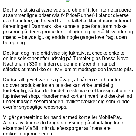
Det har vist sig at være yderst problemfrit for internetbrugere
at sammenligne priser (via fx PriceRunner) i blandt diverse
e-forhandlere, og herved har flertallet af Nachtmann internet
forretninger i Danmark ikke kunne slippe for at formindske
priserne på deres produkter – til børn, og ligeså til kvinder og
mænd – betydeligt, og endda nogle gange love fragt uden
beregning.
Det kan dog imidlertid vise sig lukrativt at checke enkelte
online selskaber efter udsalg på Tumbler glas Bossa Nova
Nachtmann 330ml inden du gennemfører din handel,
således at man ikke er i tvivl om at modtage den laveste pris.
Du bør alligevel være så påvagt, at når en e-forhandler
udlover produkter for en pris der kan virke umådelig
fordelagtig, så bør det for det meste være et faresignal om en
fup internet shop. Handler med kort er i hvert fald dækket ind
under Indsigelsesordningen, hvilket dækker dig som kunde
overfor snydagtige webshops.
Vi går generelt ind for handler med kort eller MobilePay.
Alternativt kunne du bruge en løsning på afbetaling fra for
eksempel ViaBill, når du efterspørger at finansiere
omkostningerne senere.