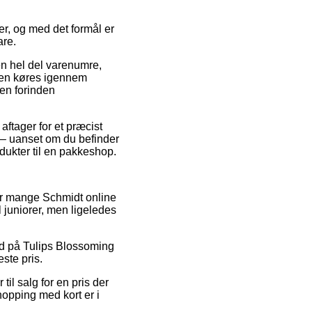
r, og med det formål er
are.
 en hel del varenumre,
ngen køres igennem
ren forinden
aftager for et præcist
e – uanset om du befinder
odukter til en pakkeshop.
har mange Schmidt online
l juniorer, men ligeledes
bud på Tulips Blossoming
ste pris.
til salg for en pris der
Shopping med kort er i