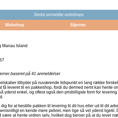
Bedst anmeldte webshops
Webshop
Stjerner
g Manau Island
67
jerner baseret på
41
anmeldelser
 selskaber tilbyder på nuværende tidspunkt en lang række forskel
u at få leveret til en pakkeshop, fordi du dermed nemt kan hente o
så yderst enkel, og oftest også den prisbilligste form for levering
d.
g for at bestille pakken til levering til dit hus eller ud til dit ar
emsnitligt en kende mere pebret, men lige så vel yderst ligetil. 
tid være at hente ordren selv, hvilket dog beroer på at du lever