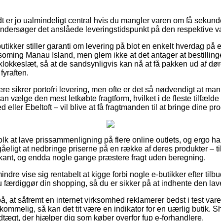
 er jo ualmindeligt central hvis du mangler varen om få sekunde
u undersøger det anslåede leveringstidspunkt på den respektive v
butikker stiller garanti om levering på blot en enkelt hverdag på
soming Manau Island, men glem ikke at det antager at bestilli
t klokkeslæt, så at de sandsynligvis kan nå at få pakken ud af dø
fyraften.
re sikrer portofri levering, men ofte er det så nødvendigt at man 
 vælge den mest letkøbte fragtform, hvilket i de fleste tilfæld
eller Ebeltoft – vil blive at få fragtmanden til at bringe dine pr
folk at lave prissammenligning på flere online outlets, og ergo 
åeligt at nedbringe priserne på en række af deres produkter – ti
rkant, og endda nogle gange præstere fragt uden beregning.
ndre vise sig rentabelt at kigge forbi nogle e-butikker efter til
 færdiggør din shopping, så du er sikker på at indhente den lave
, at såfremt en internet virksomhed reklamerer bedst i test varer 
erkommelig, så kan det tit være en indikator for en uærlig butik. 
edtægt, der hjælper dig som køber overfor fup e-forhandlere.