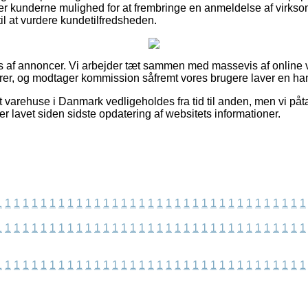
r kunderne mulighed for at frembringe en anmeldelse af virkso
il at vurdere kundetilfredsheden.
 af annoncer. Vi arbejder tæt sammen med massevis af online 
rer, og modtager kommission såfremt vores brugere laver en ha
 varehuse i Danmark vedligeholdes fra tid til anden, men vi påta
 er lavet siden sidste opdatering af websitets informationer.
1
1
1
1
1
1
1
1
1
1
1
1
1
1
1
1
1
1
1
1
1
1
1
1
1
1
1
1
1
1
1
1
1
1
1
1
1
1
1
1
1
1
1
1
1
1
1
1
1
1
1
1
1
1
1
1
1
1
1
1
1
1
1
1
1
1
1
1
1
1
1
1
1
1
1
1
1
1
1
1
1
1
1
1
1
1
1
1
1
1
1
1
1
1
1
1
1
1
1
1
1
1
1
1
1