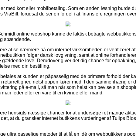
dler med kort eller mobilbetaling. Som en anden løsning burde d
 ViaBill, forudsat du ser en fordel i at finansiere regningen over
 Schmidt online webshop kunne de faktisk betragte webbutikkens 
lig spændende.
ære at se nærmere på om internet virksomheden er verificeret af
 netbutikken følger dansk lovgivning, samt at online forhandleren 
e gældende love. Derudover giver det dig chance for opbakning, f
delse med din bestilling.
befales at kunden er påpasselig med de primære forhold der ka
ken returrettighed netshoppen kører med. I den sammenhæng er de
kvittering på e-mail, så man når som helst kan bevise sin shopp
man leder efter en vare til en kvinde eller mand.
ulære hensigtsmæssige chancer for at undersøge ret mange akt
s det, at du gransker internet butikkens vurderinger af Tulips B
ige ultra passelige metoder til at få en idé om webbutikkens popula