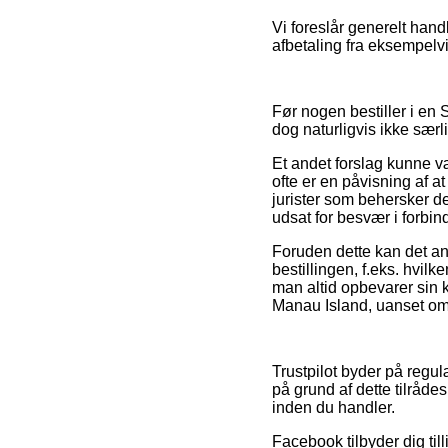
Vi foreslår generelt han
afbetaling fra eksempelvis
Før nogen bestiller i en
dog naturligvis ikke sær
Et andet forslag kunne v
ofte er en påvisning af at
jurister som behersker d
udsat for besvær i forbin
Foruden dette kan det an
bestillingen, f.eks. hvil
man altid opbevarer sin 
Manau Island, uanset om 
Trustpilot byder på reg
på grund af dette tilråde
inden du handler.
Facebook tilbyder dig till