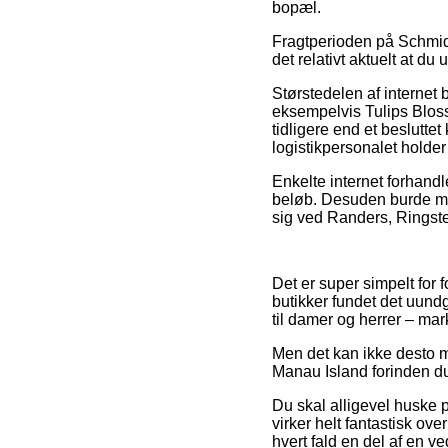
bopæl.
Fragtperioden på Schmidt
det relativt aktuelt at d
Størstedelen af internet 
eksempelvis Tulips Blos
tidligere end et beslutte
logistikpersonalet holder 
Enkelte internet forhandle
beløb. Desuden burde man
sig ved Randers, Ringsted 
Det er super simpelt for 
butikker fundet det uundg
til damer og herrer – ma
Men det kan ikke desto mi
Manau Island forinden du
Du skal alligevel huske på
virker helt fantastisk ov
hvert fald en del af en v