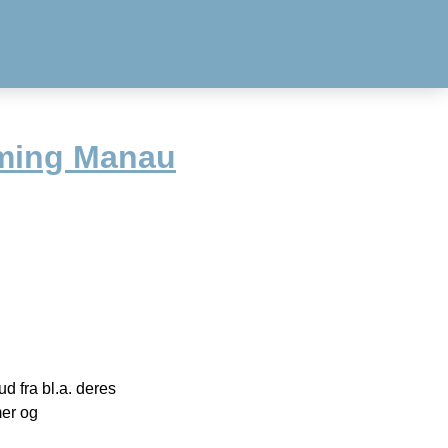
oming Manau
 fra bl.a. deres
mer og