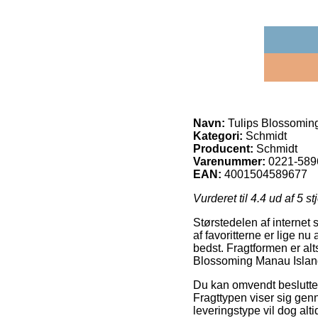
Navn:
Tulips Blossomin
Kategori:
Schmidt
Producent:
Schmidt
Varenummer:
0221-589
EAN:
4001504589677
Vurderet til
4.4
ud af 5 st
Størstedelen af internet
af favoritterne er lige n
bedst. Fragtformen er alt
Blossoming Manau Islan
Du kan omvendt beslutte di
Fragttypen viser sig genn
leveringstype vil dog al