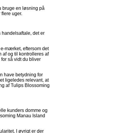
u bruge en løsning på
 flere uger.
handelsaftale, det er
 e-mærket, eftersom det
af og til kontrolleres af
or så vidt du bliver
n have betydning for
t ligeledes relevant, at
ing af Tulips Blossoming
uelle kunders domme og
lossoming Manau Island
ritet. I øvrigt er der