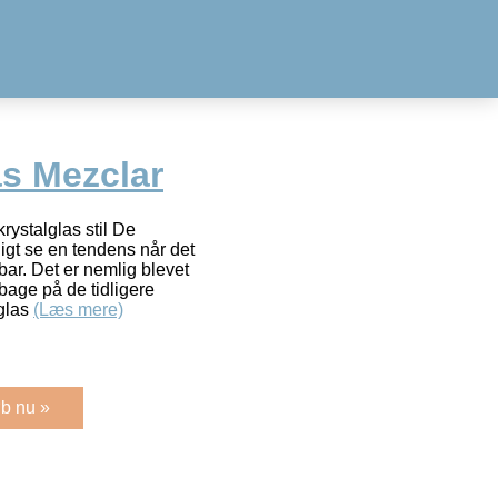
as Mezclar
rystalglas stil De
igt se en tendens når det
bar. Det er nemlig blevet
bage på de tidligere
 glas
(Læs mere)
b nu »