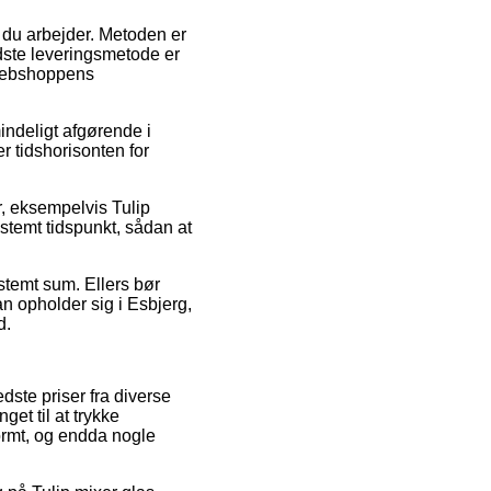
r du arbejder. Metoden er
dste leveringsmetode er
l webshoppens
indeligt afgørende i
er tidshorisonten for
, eksempelvis Tulip
temt tidspunkt, sådan at
estemt sum. Ellers bør
an opholder sig i Esbjerg,
d.
dste priser fra diverse
et til at trykke
ormt, og endda nogle