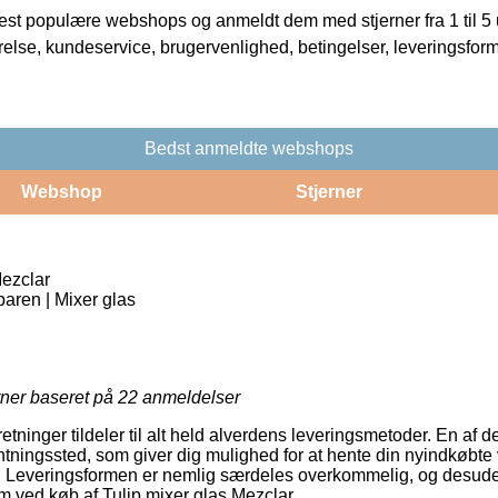
t populære webshops og anmeldt dem med stjerner fra 1 til 5 ud
rrelse, kundeservice, brugervenlighed, betingelser, leveringsfor
Bedst anmeldte webshops
Webshop
Stjerner
Mezclar
 baren | Mixer glas
rner baseret på
22
anmeldelser
retninger tildeler til alt held alverdens leveringsmetoder. En af 
fhentningssted, som giver dig mulighed for at hente din nyindkøbte
er. Leveringsformen er nemlig særdeles overkommelig, og desu
m ved køb af Tulip mixer glas Mezclar.