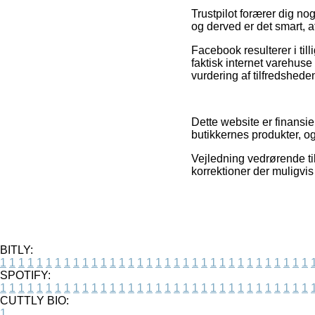
Trustpilot forærer dig n
og derved er det smart, a
Facebook resulterer i til
faktisk internet varehuse
vurdering af tilfredshed
Dette website er finansie
butikkernes produkter, o
Vejledning vedrørende til
korrektioner der muligvis
BITLY:
1
1
1
1
1
1
1
1
1
1
1
1
1
1
1
1
1
1
1
1
1
1
1
1
1
1
1
1
1
1
1
1
1
1
SPOTIFY:
1
1
1
1
1
1
1
1
1
1
1
1
1
1
1
1
1
1
1
1
1
1
1
1
1
1
1
1
1
1
1
1
1
1
CUTTLY BIO:
1