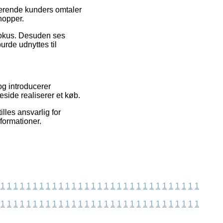
værende kunders omtaler
hopper.
efokus. Desuden ses
urde udnyttes til
og introducerer
side realiserer et køb.
lles ansvarlig for
formationer.
1
1
1
1
1
1
1
1
1
1
1
1
1
1
1
1
1
1
1
1
1
1
1
1
1
1
1
1
1
1
1
1
1
1
1
1
1
1
1
1
1
1
1
1
1
1
1
1
1
1
1
1
1
1
1
1
1
1
1
1
1
1