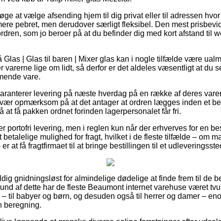
øge at vælge afsending hjem til dig privat eller til adressen hvo
ere pebret, men derudover særligt fleksibel. Den mest prisbevi
ordren, som jo beroer på at du befinder dig med kort afstand ti
las | Glas til baren | Mixer glas kan i nogle tilfælde være ualm
 varerne lige om lidt, så derfor er det aldeles væsentligt at du s
mende vare.
ranterer levering på næste hverdag på en række af deres varer
vær opmærksom på at det antager at ordren lægges inden et bes
å at få pakken ordnet forinden lagerpersonalet får fri.
er portofri levering, men i reglen kun når der erhverves for en b
etalelige mulighed for fragt, hvilket i de fleste tilfælde – om m
r at få fragtfirmaet til at bringe bestillingen til et udleveringsste
dig gnidningsløst for almindelige dødelige at finde frem til de be
rund af dette har de fleste Beaumont internet varehuse været tvung
– til babyer og børn, og desuden også til herrer og damer – en
n beregning.