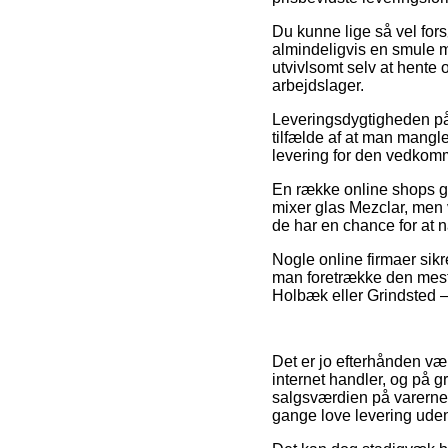
Du kunne lige så vel fors
almindeligvis en smule m
utvivlsomt selv at hente 
arbejdslager.
Leveringsdygtigheden på G
tilfælde af at man mangler
levering for den vedkom
En række online shops ga
mixer glas Mezclar, men 
de har en chance for at n
Nogle online firmaer sikr
man foretrække den mest b
Holbæk eller Grindsted – e
Det er jo efterhånden væl
internet handler, og på g
salgsværdien på varerne 
gange love levering ude