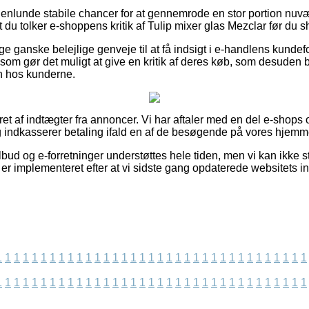
ogenlunde stabile chancer for at gennemrode en stor portion nu
t du tolker e-shoppens kritik af Tulip mixer glas Mezclar før du s
lige ganske belejlige genveje til at få indsigt i e-handlens kund
 som gør det muligt at give en kritik af deres køb, som desuden b
en hos kunderne.
ret af indtægter fra annoncer. Vi har aftaler med en del e-shops 
g indkasserer betaling ifald en af de besøgende på vores hjemme
bud og e-forretninger understøttes hele tiden, men vi kan ikke sti
 er implementeret efter at vi sidste gang opdaterede websitets in
1
1
1
1
1
1
1
1
1
1
1
1
1
1
1
1
1
1
1
1
1
1
1
1
1
1
1
1
1
1
1
1
1
1
1
1
1
1
1
1
1
1
1
1
1
1
1
1
1
1
1
1
1
1
1
1
1
1
1
1
1
1
1
1
1
1
1
1
1
1