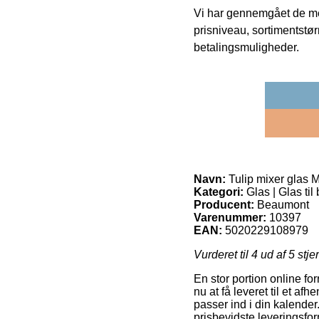
Vi har gennemgået de mes
prisniveau, sortimentstø
betalingsmuligheder.
Navn:
Tulip mixer glas 
Kategori:
Glas | Glas til
Producent:
Beaumont
Varenummer:
10397
EAN:
5020229108979
Vurderet til
4
ud af 5 stje
En stor portion online for
nu at få leveret til et a
passer ind i din kalend
prisbevidste leveringsfor