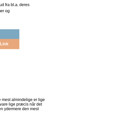
 fra bl.a. deres
mer og
Link
de mest almindelige er lige
 vare lige præcis når det
den ydermere den mest