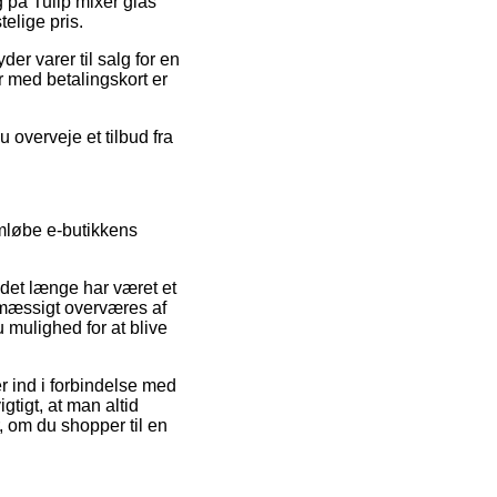
 på Tulip mixer glas
elige pris.
er varer til salg for en
er med betalingskort er
 overveje et tilbud fra
mløbe e-butikkens
 det længe har været et
lmæssigt overværes af
ulighed for at blive
r ind i forbindelse med
gtigt, at man altid
, om du shopper til en