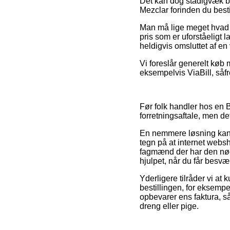
Det kan dog stadigvæk bl
Mezclar forinden du besti
Man må lige meget hvad ik
pris som er uforståeligt l
heldigvis omsluttet af e
Vi foreslår generelt køb 
eksempelvis ViaBill, såf
Før folk handler hos en
forretningsaftale, men de
En nemmere løsning kan væ
tegn på at internet webs
fagmænd der har den nød
hjulpet, når du får besvæ
Yderligere tilråder vi at
bestillingen, for eksempel
opbevarer ens faktura, så
dreng eller pige.