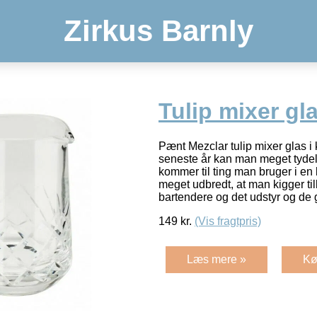
Zirkus Barnly
Tulip mixer gl
Pænt Mezclar tulip mixer glas i k
seneste år kan man meget tydel
kommer til ting man bruger i en 
meget udbredt, at man kigger til
bartendere og det udstyr og de
149
kr.
(Vis fragtpris)
Læs mere »
Kø