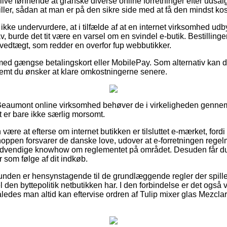
ive lønnende at granske diverse online forretninger efter udsalg
ller, sådan at man er på den sikre side med at få den mindst kost
ke undervurdere, at i tilfælde af at en internet virksomhed udbyd
av, burde det tit være en varsel om en svindel e-butik. Bestilling
n vedtægt, som redder en overfor fup webbutikker.
med gængse betalingskort eller MobilePay. Som alternativ kan du
remt du ønsker at klare omkostningerne senere.
 Beaumont online virksomhed behøver de i virkeligheden genne
t er bare ikke særlig morsomt.
re at efterse om internet butikken er tilsluttet e-mærket, fordi
hoppen forsvarer de danske love, udover at e-forretningen rege
vendige knowhow om reglementet på området. Desuden får du m
r som følge af dit indkøb.
 kunden er hensynstagende til de grundlæggende regler der spille
 den byttepolitik netbutikken har. I den forbindelse er det også vi
ledes man altid kan eftervise ordren af Tulip mixer glas Mezclar