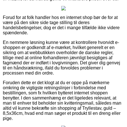
Forud for at folk handler hos en internet shop bør de for at
være på den sikre side tage stilling til deres
handelsbetingelser, dog er det i mange tilfælde ikke videre
spændende.
En nemmere løsning kunne være at kontrollere hvorvidt e-
shoppen er godkendt af e-mærket, hvilket generelt er en
sikring om at webbutikken overholder de danske regler,
tillige med at online forhandleren jævnligt besigtiges af
fagmænd der er indført i lovgivningen. Det giver dig genvej
til en håndsrækning, ifald du forvoldes problemer i
processen med din ordre.
Foruden dette er det klogt at du er oppe på mærkerne
omkring de vigtigste retningslinjer i forbindelse med
bestillingen, som fx hvilken bytteret internet shoppen
benytter. I den sammenhæng er det ligeledes relevant, at
man til enhver tid beholder sin kvitteringsmail, således man
altid vil kunne bekræfte sin shopping af Tryllestav, guld –
8,5x36cm, hvad end man søger et produkt til en dreng eller
pige.