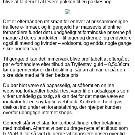
blive at få dem til at levere pakken til en pakkeshop.
Det er efterhånden ret smart for enhver at prissammenligne
fra flere e-firmaer, og til gengæld har massevis af online
forhandlere fundet det uundgåeligt at formindske priserne på
mange af deres produkter – til piger og drenge, og endvidere
også til mænd og kvinder – voldsomt, og endda nogle gange
sikre portofri fragt.
Til gengæld kan det immervæk blive profitabelt at eftergå et
par e-forhandlere efter tilbud på Tryllestav, guld – 8,5x36cm
før du gennemfører din bestilling, sådan at man er på den
sikre side med at få den bedste pris.
Du bør blot være så påpasselig, at såfremt en online
webshop forhandler bedst i test varer til en udsalgspris som
virker umådelig gunstig, så kan det for det meste være en
indikator for en snydagtig webbutik. Kortkøb er heldigvis
dækket ind under en foranstaltning, der hjælper kunden
overfor uoprigtige internet shops.
Generelt slår vi et slag for kortbestillinger eller betalinger
med mobilen. Alternativt bør du drage nytte af et tilbud som
fx ViaBill, for så vidt du gerne vil finansiere prisen over tid.