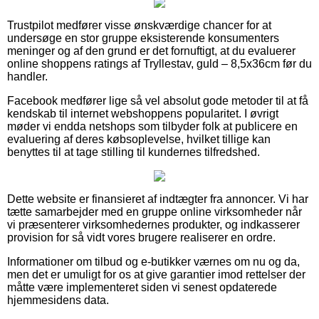
Trustpilot medfører visse ønskværdige chancer for at
undersøge en stor gruppe eksisterende konsumenters
meninger og af den grund er det fornuftigt, at du evaluerer
online shoppens ratings af Tryllestav, guld – 8,5x36cm før du
handler.
Facebook medfører lige så vel absolut gode metoder til at få
kendskab til internet webshoppens popularitet. I øvrigt
møder vi endda netshops som tilbyder folk at publicere en
evaluering af deres købsoplevelse, hvilket tillige kan
benyttes til at tage stilling til kundernes tilfredshed.
Dette website er finansieret af indtægter fra annoncer. Vi har
tætte samarbejder med en gruppe online virksomheder når
vi præsenterer virksomhedernes produkter, og indkasserer
provision for så vidt vores brugere realiserer en ordre.
Informationer om tilbud og e-butikker værnes om nu og da,
men det er umuligt for os at give garantier imod rettelser der
måtte være implementeret siden vi senest opdaterede
hjemmesidens data.