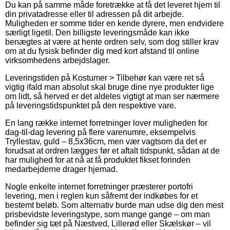
Du kan på samme måde foretrække at få det leveret hjem til
din privatadresse eller til adressen på dit arbejde.
Muligheden er somme tider en kende dyrere, men endvidere
særligt ligetil. Den billigste leveringsmåde kan ikke
benægtes at være at hente ordren selv, som dog stiller krav
om at du fysisk befinder dig med kort afstand til online
virksomhedens arbejdslager.
Leveringstiden på Kostumer > Tilbehør kan være ret så
vigtig ifald man absolut skal bruge dine nye produkter lige
om lidt, så herved er det aldeles vigtigt at man ser nærmere
på leveringstidspunktet på den respektive vare.
En lang række internet forretninger lover muligheden for
dag-til-dag levering på flere varenumre, eksempelvis
Tryllestav, guld – 8,5x36cm, men vær vagtsom da det er
forudsat at ordren lægges før et aftalt tidspunkt, sådan at de
har mulighed for at nå at få produktet fikset forinden
medarbejderne drager hjemad.
Nogle enkelte internet forretninger præsterer portofri
levering, men i reglen kun såfremt der indkøbes for et
bestemt beløb. Som alternativ burde man udse dig den mest
prisbevidste leveringstype, som mange gange – om man
befinder sig tæt på Næstved, Lillerød eller Skælskør – vil