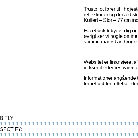
Trustpilot fører til i hø
reflektioner og derved st
Kuffert – Stor – 77 cm ind
Facebook tilbyder dig ogs
øvrigt ser vi nogle onli
samme måde kan bruges ti
Websitet er finansieret a
virksomhedernes varer, og
Informationer angående ti
forbehold for rettelser d
BITLY:
1
1
1
1
1
1
1
1
1
1
1
1
1
1
1
1
1
1
1
1
1
1
1
1
1
1
1
1
1
1
1
1
1
1
SPOTIFY:
1
1
1
1
1
1
1
1
1
1
1
1
1
1
1
1
1
1
1
1
1
1
1
1
1
1
1
1
1
1
1
1
1
1