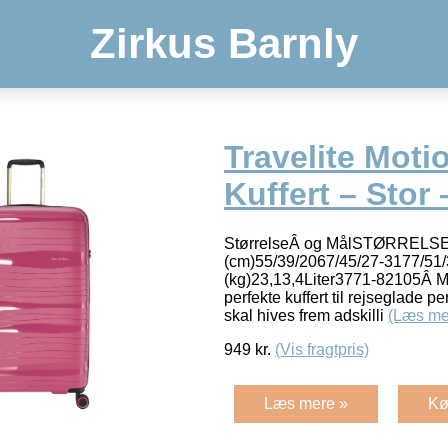
Zirkus Barnly
Travelite Moti
Kuffert – Stor
StørrelseÂ og MålSTØRRELSEL
(cm)55/39/2067/45/27-3177/51
(kg)23,13,4Liter3771-82105Â Mot
perfekte kuffert til rejseglade p
skal hives frem adskilli
(Læs me
949
kr.
(Vis fragtpris)
Læs mere »
Kø