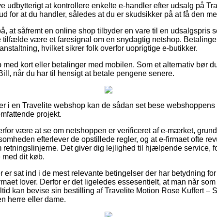
ive udbytterigt at kontrollere enkelte e-handler efter udsalg på T
ud for at du handler, således at du er skudsikker på at få den mes
å, at såfremt en online shop tilbyder en vare til en udsalgspris 
e tilfælde være et faresignal om en snydagtig netshop. Betalinge
anstaltning, hvilket sikrer folk overfor uoprigtige e-butikker.
b med kort eller betalinger med mobilen. Som et alternativ bør d
Bill, når du har til hensigt at betale pengene senere.
ler i en Travelite webshop kan de sådan set bese webshoppens 
mfattende projekt.
erfor være at se om netshoppen er verificeret af e-mærket, grund
somheden efterlever de opstillede regler, og at e-firmaet ofte r
tningslinjerne. Det giver dig lejlighed til hjælpende service, fo
e med dit køb.
er er sat ind i de mest relevante betingelser der har betydning fo
irmaet lover. Derfor er det ligeledes essesentielt, at man når som 
ltid kan bevise sin bestilling af Travelite Motion Rose Kuffert –
en herre eller dame.