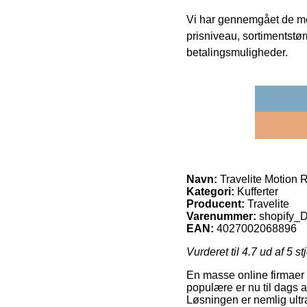
Vi har gennemgået de mes
prisniveau, sortimentstø
betalingsmuligheder.
Navn:
Travelite Motion R
Kategori:
Kufferter
Producent:
Travelite
Varenummer:
shopify
EAN:
4027002068896
Vurderet til
4.7
ud af 5 st
En masse online firmaer 
populære er nu til dags 
Løsningen er nemlig ultra