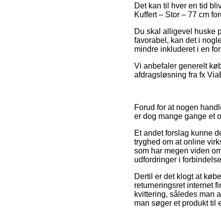
Det kan til hver en tid bl
Kuffert – Stor – 77 cm for
Du skal alligevel huske p
favorabel, kan det i nogl
mindre inkluderet i en for
Vi anbefaler generelt kø
afdragsløsning fra fx Via
Forud for at nogen hand
er dog mange gange et o
Et andet forslag kunne d
tryghed om at online virk
som har megen viden om re
udfordringer i forbindels
Dertil er det klogt at køb
returneringsret internet f
kvittering, således man a
man søger et produkt til 