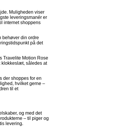
ejde. Muligheden viser
igste leveringsmanér er
til internet shoppens
n behøver din ordre
eringstidspunkt på det
s Travelite Motion Rose
t klokkeslæt, således at
is der shoppes for en
lighed, hvilket gerne –
ren til et
 selskaber, og med det
odukterne – til piger og
is levering.