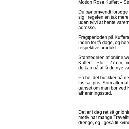
Motion Rose Kuffert – St
Du bør omvendt forsøge a
sig i regelen en tak mer
uden tvivl at hente varer
adresse.
Fragtperioden på Kuffert
inden for få dage, og her
respektive produkt.
Størstedelen af online w
Kuffert – Stor – 77 cm, m
de kan nå at få de nye var
En hel del butikker på ne
fastsat pris. Som alterna
uanset om man bor ved Kold
afhentningssted.
Det er i dag ret så gnidni
motiv har mange Travelit
drenge, og ligeså til kvi