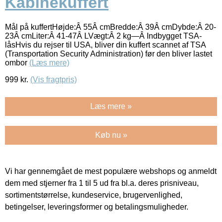
Kabinekuffert
Mål på kuffertHøjde:Â 55Â cmBredde:Â 39Â cmDybde:Â 20-
23Â cmLiter:Â 41-47Â LVægt:Â 2 kg—Â Indbygget TSA-
låsHvis du rejser til USA, bliver din kuffert scannet af TSA
(Transportation Security Administration) før den bliver lastet
ombor
(Læs mere)
999
kr.
(Vis fragtpris)
Læs mere »
Køb nu »
Vi har gennemgået de mest populære webshops og anmeldt
dem med stjerner fra 1 til 5 ud fra bl.a. deres prisniveau,
sortimentstørrelse, kundeservice, brugervenlighed,
betingelser, leveringsformer og betalingsmuligheder.