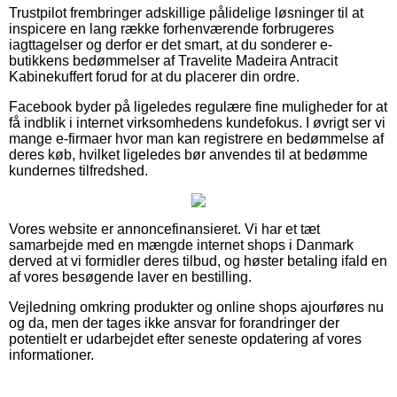
Trustpilot frembringer adskillige pålidelige løsninger til at
inspicere en lang række forhenværende forbrugeres
iagttagelser og derfor er det smart, at du sonderer e-
butikkens bedømmelser af Travelite Madeira Antracit
Kabinekuffert forud for at du placerer din ordre.
Facebook byder på ligeledes regulære fine muligheder for at
få indblik i internet virksomhedens kundefokus. I øvrigt ser vi
mange e-firmaer hvor man kan registrere en bedømmelse af
deres køb, hvilket ligeledes bør anvendes til at bedømme
kundernes tilfredshed.
Vores website er annoncefinansieret. Vi har et tæt
samarbejde med en mængde internet shops i Danmark
derved at vi formidler deres tilbud, og høster betaling ifald en
af vores besøgende laver en bestilling.
Vejledning omkring produkter og online shops ajourføres nu
og da, men der tages ikke ansvar for forandringer der
potentielt er udarbejdet efter seneste opdatering af vores
informationer.