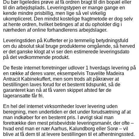
Du bør ligeledes prøve at få ordren bragt til din bopæl eller
til din arbejdsplads. Leveringstypen er mange gange en
kende mindre prisbillig, men lige så vel virkelig
ukompliceret. Den mindst kostelige fragtmetode er dog selv
at hente ordren, hvilket betinges af at du opholder dig i
nærheden af online forhandlerens arbejdslager.
Leveringstiden på Kufferter er jo temmelig betydningsfuld
om du absolut skal bruge produkterne omgående, så herved
er det ganske klogt at vi ser den estimerede leveringsdato
på det vedkommende produkt.
De fleste internet forretninger udlover 1 hverdags levering på
en række af deres varer, eksempelvis Travelite Madeira
Antracit Kabinekuffert, men som trods alt påkræver at
bestillingen laves forud for et bestemt tidspunkt, så de
garanteret kan nå at få varen skippet afsted før de
lageransatte får fri.
En hel del internet virksomheder lover levering uden
beregning, men undertiden er det under forudsætning af at
man indkøber for en bestemt pris. I øvrigt skal man
foretrække den mest prisbevidste leveringsmanér, der ofte –
hvad end man er nær Aarhus, Kalundborg eller Sorø – vil
blive at få dem til at levere bestillingen til et afhentningssted.