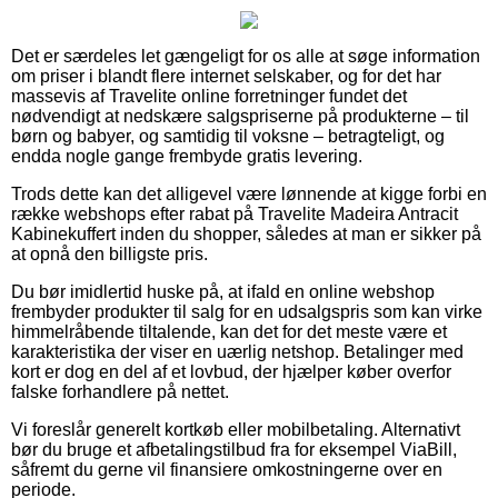
Det er særdeles let gængeligt for os alle at søge information
om priser i blandt flere internet selskaber, og for det har
massevis af Travelite online forretninger fundet det
nødvendigt at nedskære salgspriserne på produkterne – til
børn og babyer, og samtidig til voksne – betragteligt, og
endda nogle gange frembyde gratis levering.
Trods dette kan det alligevel være lønnende at kigge forbi en
række webshops efter rabat på Travelite Madeira Antracit
Kabinekuffert inden du shopper, således at man er sikker på
at opnå den billigste pris.
Du bør imidlertid huske på, at ifald en online webshop
frembyder produkter til salg for en udsalgspris som kan virke
himmelråbende tiltalende, kan det for det meste være et
karakteristika der viser en uærlig netshop. Betalinger med
kort er dog en del af et lovbud, der hjælper køber overfor
falske forhandlere på nettet.
Vi foreslår generelt kortkøb eller mobilbetaling. Alternativt
bør du bruge et afbetalingstilbud fra for eksempel ViaBill,
såfremt du gerne vil finansiere omkostningerne over en
periode.