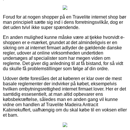
Forud for at nogen shopper på en Travelite internet shop bør
man principielt sætte sig ind i dens forretningsvilkår, dog er
det uden tvivl ikke super spændende.
En anden mulighed kunne måske være at tjekke hvorvidt e-
shoppen er e-mærket, grundet at det almindeligvis er en
sikring om at internet firmaet adlyder de gældende danske
regler, udover at online virksomheden undertiden
undersøges af specialister som har megen viden om
reglerne. Det giver dig anledning til at få bistand, for så vidt
du skulle få problemstillinger som følge af din ordre.
Udover dette foreslåes det at køberen er klar over de mest
basale reglementer der indvirker på købet, eksempelvis
hvilken ombytningsrettighed internet firmaet lover. Her er det
samtidig essesentielt, at man altid opbevarer ens
købsbekræftelse, således man en anden gang vil kunne
vidne om handlen af Travelite Madeira Antracit
Kabinekuffert, uafhængig om du skal købe til en voksen eller
et barn.