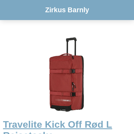
Zirkus Barnly
Travelite Kick Off Rød L