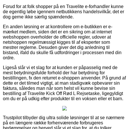
Forud for at folk shopper på en Travelite e-forhandler kunne
de egentlig løbe igennem netbutikkens handelsvilkår, det er
dog gerne ikke særlig spændende.
En anden løsning er at kontrollere om e-butikken er e-
mærket medlem, siden det er en sikring om at internet
webshoppen overholder de officielle regler, udover at
netshoppen regelmæssigt kigges til af eksperter som
mestrer reglerne. Desuden giver det dig anledning til
bistand, ifald du skulle få udfordringer i processen med din
ordre.
Ligeså slår vi et slag for at kunden er påpasselig med de
mest betydningsfulde forhold der har betydning for
bestillingen, fx den returret e-shoppen anvender. På grund af
dette er det tilmed vigtigt, at man stadigvæk opbevarer sin
faktura, således man når som helst vil kunne bevise sin
bestilling af Travelite Kick Off Rød L Rejsetaske, ligegyldigt
om du er på udkig efter produkter til en voksen eller et barn.
Trustpilot tilbyder dig ultra solide løsninger til at se nærmere
på en længere række forhenværende forbrugeres
bedømmelser og herved slår vi et slag for, at du tolker