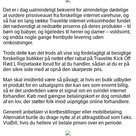
Det er i dag ualmindeligt bekvemt for almindelige dødelige
at vurdere prisniveauet fra forskellige internet varehuse, og
så har en lang række Travelite internet virksomheder fundet
det nødvendigt at nedsætte priserne på deres produkter – til
børn og babyer, og ligeledes til herrer og damer – voldsomt,
og endda nogle gange frembyde levering uden
omkostninger.
Trods dette kan det trods alt vise sig fordelagtigt at besigtige
forskellige butikker på nettet efter rabat på Travelite Kick Off
Rød L Rejsetaske forud for at du handler, sådan at du er på
den sikre side med at opnå den skarpeste pris.
Man skal imidlertid være så påvagt, at hvis en butik udbyder
et produkt for en udsalgspris der kan ses som enormt billig,
så er det undertiden være et signal om en svindel internet
forhandler. Køb med gængse betalingskort er dog omsluttet
af en lov, der støtter folk imod uoprigtige online forhandlere.
Generelt anbefaler vi kortbestillinger eller mobilbetaling.
Alternativt burde du drage nytte af et afdragstilbud som f.eks.
ViaBill, hvis du hellere vil betale prisen over en periode.