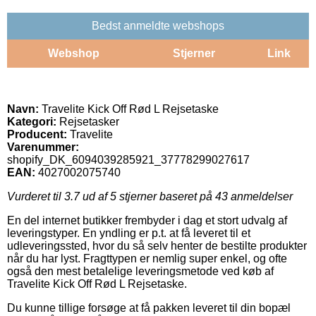
Bedst anmeldte webshops
Webshop
Stjerner
Link
Navn:
Travelite Kick Off Rød L Rejsetaske
Kategori:
Rejsetasker
Producent:
Travelite
Varenummer:
shopify_DK_6094039285921_37778299027617
EAN:
4027002075740
Vurderet til
3.7
ud af 5 stjerner baseret på
43
anmeldelser
En del internet butikker frembyder i dag et stort udvalg af
leveringstyper. En yndling er p.t. at få leveret til et
udleveringssted, hvor du så selv henter de bestilte produkter
når du har lyst. Fragttypen er nemlig super enkel, og ofte
også den mest betalelige leveringsmetode ved køb af
Travelite Kick Off Rød L Rejsetaske.
Du kunne tillige forsøge at få pakken leveret til din bopæl