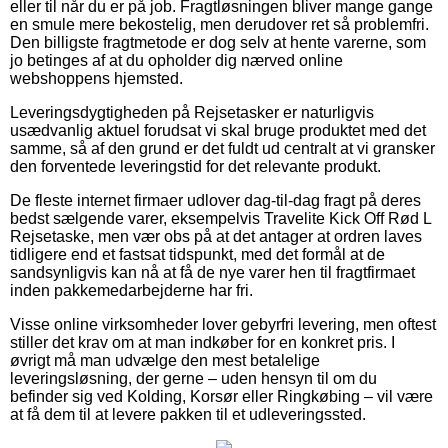
eller til når du er på job. Fragtløsningen bliver mange gange
en smule mere bekostelig, men derudover ret så problemfri.
Den billigste fragtmetode er dog selv at hente varerne, som
jo betinges af at du opholder dig nærved online
webshoppens hjemsted.
Leveringsdygtigheden på Rejsetasker er naturligvis
usædvanlig aktuel forudsat vi skal bruge produktet med det
samme, så af den grund er det fuldt ud centralt at vi gransker
den forventede leveringstid for det relevante produkt.
De fleste internet firmaer udlover dag-til-dag fragt på deres
bedst sælgende varer, eksempelvis Travelite Kick Off Rød L
Rejsetaske, men vær obs på at det antager at ordren laves
tidligere end et fastsat tidspunkt, med det formål at de
sandsynligvis kan nå at få de nye varer hen til fragtfirmaet
inden pakkemedarbejderne har fri.
Visse online virksomheder lover gebyrfri levering, men oftest
stiller det krav om at man indkøber for en konkret pris. I
øvrigt må man udvælge den mest betalelige
leveringsløsning, der gerne – uden hensyn til om du
befinder sig ved Kolding, Korsør eller Ringkøbing – vil være
at få dem til at levere pakken til et udleveringssted.