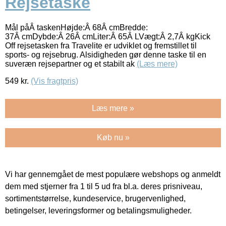
Rejsetaske
Mål påÂ taskenHøjde:Â 68Â cmBredde:
37Â cmDybde:Â 26Â cmLiter:Â 65Â LVægt:Â 2,7Â kgKick
Off rejsetasken fra Travelite er udviklet og fremstillet til
sports- og rejsebrug. Alsidigheden gør denne taske til en
suveræn rejsepartner og et stabilt ak
(Læs mere)
549
kr.
(Vis fragtpris)
Læs mere »
Køb nu »
Vi har gennemgået de mest populære webshops og anmeldt
dem med stjerner fra 1 til 5 ud fra bl.a. deres prisniveau,
sortimentstørrelse, kundeservice, brugervenlighed,
betingelser, leveringsformer og betalingsmuligheder.