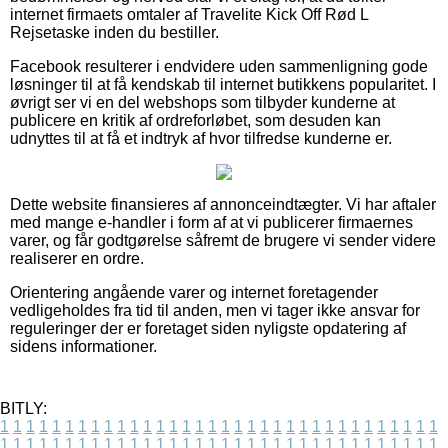
internet firmaets omtaler af Travelite Kick Off Rød L
Rejsetaske inden du bestiller.
Facebook resulterer i endvidere uden sammenligning gode
løsninger til at få kendskab til internet butikkens popularitet. I
øvrigt ser vi en del webshops som tilbyder kunderne at
publicere en kritik af ordreforløbet, som desuden kan
udnyttes til at få et indtryk af hvor tilfredse kunderne er.
Dette website finansieres af annonceindtægter. Vi har aftaler
med mange e-handler i form af at vi publicerer firmaernes
varer, og får godtgørelse såfremt de brugere vi sender videre
realiserer en ordre.
Orientering angående varer og internet foretagender
vedligeholdes fra tid til anden, men vi tager ikke ansvar for
reguleringer der er foretaget siden nyligste opdatering af
sidens informationer.
BITLY:
1
1
1
1
1
1
1
1
1
1
1
1
1
1
1
1
1
1
1
1
1
1
1
1
1
1
1
1
1
1
1
1
1
1
1
1
1
1
1
1
1
1
1
1
1
1
1
1
1
1
1
1
1
1
1
1
1
1
1
1
1
1
1
1
1
1
1
1