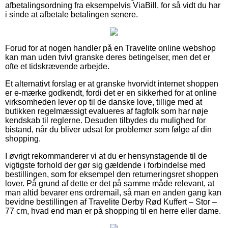
afbetalingsordning fra eksempelvis ViaBill, for så vidt du har
i sinde at afbetale betalingen senere.
Forud for at nogen handler på en Travelite online webshop
kan man uden tvivl granske deres betingelser, men det er
ofte et tidskrævende arbejde.
Et alternativt forslag er at granske hvorvidt internet shoppen
er e-mærke godkendt, fordi det er en sikkerhed for at online
virksomheden lever op til de danske love, tillige med at
butikken regelmæssigt evalueres af fagfolk som har nøje
kendskab til reglerne. Desuden tilbydes du mulighed for
bistand, når du bliver udsat for problemer som følge af din
shopping.
I øvrigt rekommanderer vi at du er hensynstagende til de
vigtigste forhold der gør sig gældende i forbindelse med
bestillingen, som for eksempel den returneringsret shoppen
lover. På grund af dette er det på samme måde relevant, at
man altid bevarer ens ordremail, så man en anden gang kan
bevidne bestillingen af Travelite Derby Rød Kuffert – Stor –
77 cm, hvad end man er på shopping til en herre eller dame.