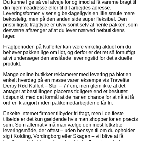
Du kunne lige så vel afveje for og imod at få varerne bragt til
din hjemmeadresse eller til dit arbejdes adresse.
Leveringsformen viser sig beklageligvis en lille smule mere
bekostelig, men på den anden side super fleksibel. Den
prisbilligste fragttype er utvivlsomt selv at hente pakken, som
desværre afhænger af at du lever nærved netbutikkens
lager.
Fragtperioden på Kufferter kan være virkelig aktuel om du
behøver pakken lige om lidt, og derfor er det ret så fornuftigt
at vi undersøger den anslåede leveringstid for det aktuelle
produkt.
Mange online butikker reklamerer med levering på blot en
enkelt hverdag på en masse varer, eksempelvis Travelite
Derby Rød Kuffert – Stor – 77 cm, men glem ikke at det
antager at bestillingen placeres tidligere end et besluttet
tidspunkt, med det formål at de har en chance for at nå at få
ordren klargjort inden pakkemedarbejderne får fri.
Enkelte internet firmaer tilbyder fri fragt, men i de fleste
tilfælde er det kun gældende hvis man shopper for en præcis
sum. Som alternativ må man vælge den mest letkøbte
leveringsmåde, der oftest – uden hensyn til om du opholder
sig i Kolding, Vordingborg eller Skagen – vil blive at få