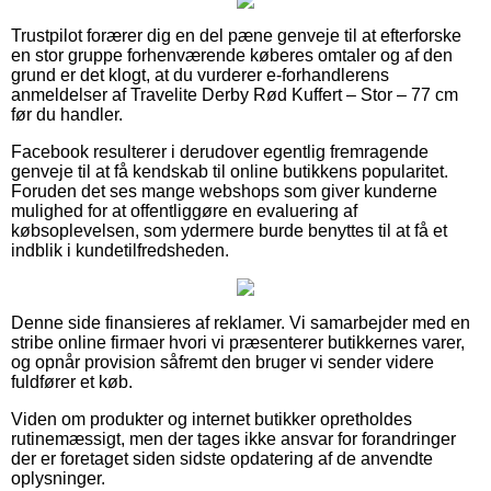
Trustpilot forærer dig en del pæne genveje til at efterforske
en stor gruppe forhenværende køberes omtaler og af den
grund er det klogt, at du vurderer e-forhandlerens
anmeldelser af Travelite Derby Rød Kuffert – Stor – 77 cm
før du handler.
Facebook resulterer i derudover egentlig fremragende
genveje til at få kendskab til online butikkens popularitet.
Foruden det ses mange webshops som giver kunderne
mulighed for at offentliggøre en evaluering af
købsoplevelsen, som ydermere burde benyttes til at få et
indblik i kundetilfredsheden.
Denne side finansieres af reklamer. Vi samarbejder med en
stribe online firmaer hvori vi præsenterer butikkernes varer,
og opnår provision såfremt den bruger vi sender videre
fuldfører et køb.
Viden om produkter og internet butikker opretholdes
rutinemæssigt, men der tages ikke ansvar for forandringer
der er foretaget siden sidste opdatering af de anvendte
oplysninger.