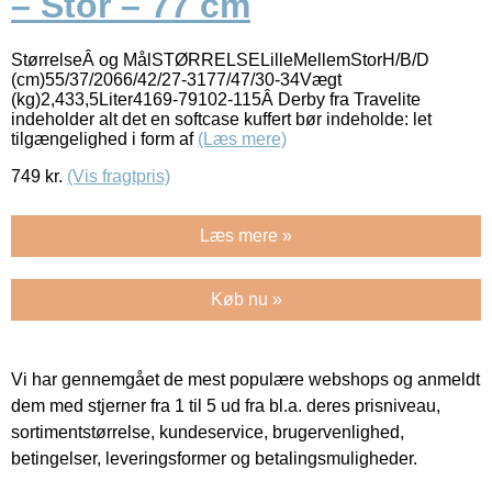
– Stor – 77 cm
StørrelseÂ og MålSTØRRELSELilleMellemStorH/B/D
(cm)55/37/2066/42/27-3177/47/30-34Vægt
(kg)2,433,5Liter4169-79102-115Â Derby fra Travelite
indeholder alt det en softcase kuffert bør indeholde: let
tilgængelighed i form af
(Læs mere)
749
kr.
(Vis fragtpris)
Læs mere »
Køb nu »
Vi har gennemgået de mest populære webshops og anmeldt
dem med stjerner fra 1 til 5 ud fra bl.a. deres prisniveau,
sortimentstørrelse, kundeservice, brugervenlighed,
betingelser, leveringsformer og betalingsmuligheder.