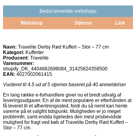
Bedst anmeldte webshops
Webshop
Stjerner
Link
Navn:
Travelite Derby Rød Kuffert – Stor – 77 cm
Kategori:
Kufferter
Producent:
Travelite
Varenummer:
shopify_DK_4404662698084_31425824358500
EAN:
4027002061415
Vurderet til
4.5
ud af 5 stjerner baseret på
40
anmeldelser
En lang række e-forhandlere giver nu et bredt udvalg af
leveringsudgaver. En af de mest populære er efterhånden at
få leveret til et afhentningssted, fordi du så nemt kan hente
varerne på et valgfrit tidspunkt. Muligheden er jo meget
problemfri, samt endda ligeledes den mest prisbevidste
mulighed for fragt ved køb af Travelite Derby Rød Kuffert –
Stor – 77 cm.