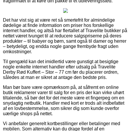
fragtfirmaet til at køre din pakke til et udleveringssted.
Det har vist sig at være ret så smertefrit for almindelige
dødelige at finde information om priser hos forskellige
internet handler, og altså har flertallet af Travelite butikker på
nettet været tvunget til at reducere salgspriserne på deres
produkter – til babyer og børn, samt også til damer og herrer
– betydeligt, og endda nogle gange frembyde fragt uden
omkostninger.
Til gengæld kan det imidlertid være gunstigt at besigtige
nogle enkelte internet handler efter udsalg på Travelite
Derby Rød Kuffert – Stor – 77 cm før du placerer ordren,
således at man er sikret at antage den bedste pris.
Man bør bare være opmærksom på, at såfremt en online
butik reklamerer varer til salg for en pris der kan virke uhørt
tiltalende, så bør det for det meste være et fingerpeg om en
snydagtig netbutik. Handler med kort er trods alt indbefattet
af en lovbestemmelse, som sikrer dig som kunde overfor
uærlige shops på nettet.
Vi anbefaler generelt kortbestillinger eller betalinger med
mobilen. Som alternativ kan du drage fordel af en