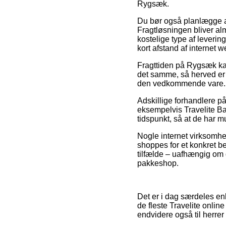
Rygsæk.
Du bør også planlægge at
Fragtløsningen bliver al
kostelige type af levering
kort afstand af internet 
Fragttiden på Rygsæk kan
det samme, så herved er
den vedkommende vare.
Adskillige forhandlere p
eksempelvis Travelite Ba
tidspunkt, så at de har m
Nogle internet virksomhed
shoppes for et konkret be
tilfælde – uafhængig om d
pakkeshop.
Det er i dag særdeles enk
de fleste Travelite onlin
endvidere også til herre