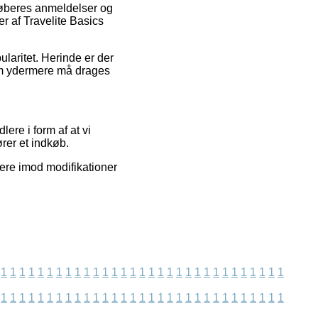
 køberes anmeldelser og
r af Travelite Basics
laritet. Herinde er der
som ydermere må drages
ere i form af at vi
rer et indkøb.
tere imod modifikationer
1
1
1
1
1
1
1
1
1
1
1
1
1
1
1
1
1
1
1
1
1
1
1
1
1
1
1
1
1
1
1
1
1
1
1
1
1
1
1
1
1
1
1
1
1
1
1
1
1
1
1
1
1
1
1
1
1
1
1
1
1
1