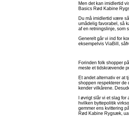
Men det kan imidlertid vi
Basics Rød Kabine Rygsæk 
Du må imidlertid være så 
umådelig favorabel, så ka
af en retningslinje, som 
Generelt går vi ind for k
eksempelvis ViaBill, såfr
Forinden folk shopper på 
meste et tidskrævende pr
Et andet alternativ er at
shoppen respekterer de da
kender vilkårene. Desuden
I øvrigt slår vi et slag f
hvilken byttepolitik vir
gemmer ens kvittering på
Rød Kabine Rygsæk, uafh