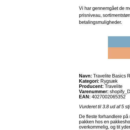
Vi har gennemgået de mes
prisniveau, sortimentstø
betalingsmuligheder.
Navn:
Travelite Basics
Kategori:
Rygsæk
Producent:
Travelite
Varenummer:
shopify
EAN:
4027002065352
Vurderet til
3.8
ud af 5 st
De fleste forhandlere på 
pakken hos en pakkeshop, 
overkommelig, og tit yde