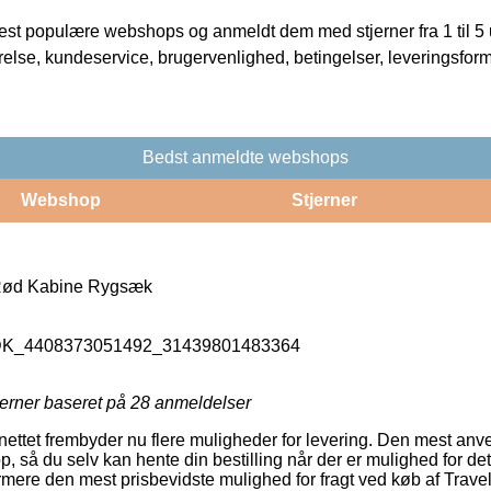
t populære webshops og anmeldt dem med stjerner fra 1 til 5 ud
rrelse, kundeservice, brugervenlighed, betingelser, leveringsfor
Bedst anmeldte webshops
Webshop
Stjerner
 Rød Kabine Rygsæk
_DK_4408373051492_31439801483364
jerner baseret på
28
anmeldelser
nettet frembyder nu flere muligheder for levering. Den mest anvend
så du selv kan hente din bestilling når der er mulighed for det
rmere den mest prisbevidste mulighed for fragt ved køb af Trav