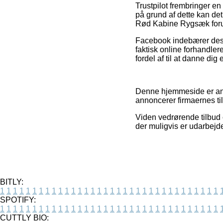
Trustpilot frembringer e
på grund af dette kan de
Rød Kabine Rygsæk forud
Facebook indebærer desude
faktisk online forhandle
fordel af til at danne dig 
Denne hjemmeside er anno
annoncerer firmaernes t
Viden vedrørende tilbud o
der muligvis er udarbejde
BITLY:
1
1
1
1
1
1
1
1
1
1
1
1
1
1
1
1
1
1
1
1
1
1
1
1
1
1
1
1
1
1
1
1
1
1
SPOTIFY:
1
1
1
1
1
1
1
1
1
1
1
1
1
1
1
1
1
1
1
1
1
1
1
1
1
1
1
1
1
1
1
1
1
1
CUTTLY BIO: