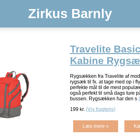
Zirkus Barnly
Travelite Basi
Kabine Rygsæ
Rygsækken fra Travelite af mod
rygsæk til fx. at tage med op i 
perfekte mål til de mest populæ
også perfekt til små dags ture på
bussen. Rygsækken har den s
199
kr.
(Vis fragtpris)
Læs mere »
Kø