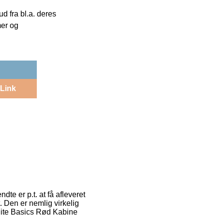
 fra bl.a. deres
mer og
Link
te er p.t. at få afleveret
. Den er nemlig virkelig
elite Basics Rød Kabine