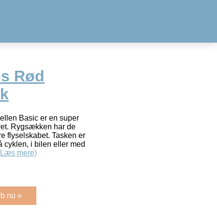
cs Rød
k
ellen Basic er en super
flyet. Rygsækken har de
re flyselskabet. Tasken er
 cyklen, i bilen eller med
(Læs mere)
b nu »