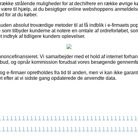
n række strålende muligheder for at dechifrere en række øvrige
t være til hjælp, at du besigtiger online webshoppens anmeldelse
 for at du køber.
n absolut troværdige metoder til at få indblik i e-firmaets popu
re som tilbyder kunderne at notere en omtale af ordreforløbet, 
et indtryk af tidligere kunders oplevelser.
ncefinansieret. Vi samarbejder med et hold af internet forhandl
ilbud, og opnår kommission forudsat vores besøgende gennemfø
g e-firmaer opretholdes fra tid til anden, men vi kan ikke garan
t efter at vi sidste gang opdaterede de anvendte data.
1
1
1
1
1
1
1
1
1
1
1
1
1
1
1
1
1
1
1
1
1
1
1
1
1
1
1
1
1
1
1
1
1
1
1
1
1
1
1
1
1
1
1
1
1
1
1
1
1
1
1
1
1
1
1
1
1
1
1
1
1
1
1
1
1
1
1
1
1
1