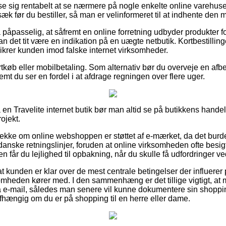
se sig rentabelt at se nærmere på nogle enkelte online varehuse
før du bestiller, så man er velinformeret til at indhente den me
påpasselig, at såfremt en online forretning udbyder produkter f
n det tit være en indikation på en uægte netbutik. Kortbestillinge
sikrer kunden imod falske internet virksomheder.
ortkøb eller mobilbetaling. Som alternativ bør du overveje en af
emt du ser en fordel i at afdrage regningen over flere uger.
en Travelite internet butik bør man altid se på butikkens handels
ojekt.
 tjekke om online webshoppen er støttet af e-mærket, da det burde
nske retningslinjer, foruden at online virksomheden ofte besigt
 får du lejlighed til opbakning, når du skulle få udfordringer ve
or at kunden er klar over de mest centrale betingelser der influer
ksomheden kører med. I den sammenhæng er det tillige vigtigt, at
 e-mail, således man senere vil kunne dokumentere sin shoppin
ængig om du er på shopping til en herre eller dame.