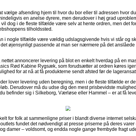
 vælge afsending hjem til hvor du bor eller til adressen hvor du
mindeligvis en anelse dyrere, men derudover i høj grad uproble
 vil dog i de fleste tilfælde være selv at hente ordren, men det fo
webshoppens tilholdssted.
 i nogle tilfælde være vældig udslagsgivende hvis vi står og s
 det øjensynligt passende at man ser nærmere på det anslåede 
å nettet annoncerer levering på blot en enkelt hverdag på en m
sics Rød Kabine Rygsæk, som forudsætter at ordren køres igenn
ulighed for at nå at få produkterne sendt afsted før de lageransat
er lover levering uden beregning, men i de fleste tilfælde er de
løb. Derudover må du udse dig den mest prisbevidste mulighed fo
u befinder sig i Silkeborg, Værløse eller Hammel – er at få levere
elt for folk at sammenligne priser i blandt diverse internet selsk
e outlets fundet det nødvendigt at presse priserne på deres varer 
r og damer – voldsomt, og endda nogle gange frembyde fragt ud