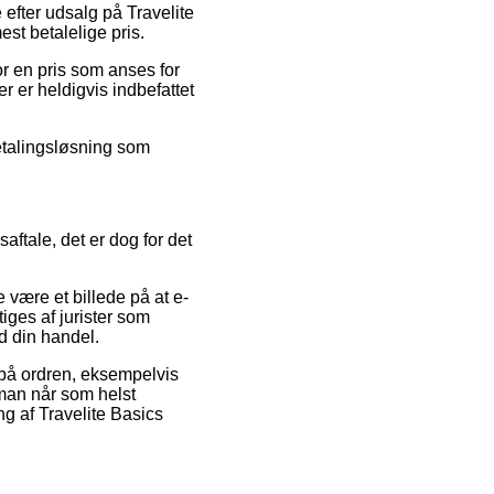
 efter udsalg på Travelite
st betalelige pris.
or en pris som anses for
r er heldigvis indbefattet
betalingsløsning som
aftale, det er dog for det
 være et billede på at e-
iges af jurister som
d din handel.
er på ordren, eksempelvis
 man når som helst
g af Travelite Basics