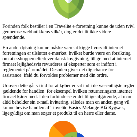
Forinden folk bestiller i en Travelite e-forretning kunne de uden tvivl
gennemse webbutikkens vilkår, dog er det tit ikke videre
spændende.
En anden løsning kunne måske være at kigge hvorvidt internet
forretningen er tilsluttet e-mærket, hvilket burde være en forsikring
om at e-shoppen efterlever dansk lovgivning, tillige med at internet
firmaet lejlighedsvis revurderes af eksperter som er indført i
reglementet på området. Desuden giver det dig chance for
assistance, ifald du forvoldes problemer med din ordre.
Udover dette går vi ind for at køber er sat ind i de væsentligste regler
gældende for handlen, for eksempel hvilken returneringsret internet
firmaet kører med. I den forbindelse er det tillige afgørende, at man
altid beholder sin e-mail kvittering, således man en anden gang vil
kunne bevise handlen af Travelite Basics Melange Blå Rygsæk,
ligegyldigt om man søger et produkt til en herre eller dame.