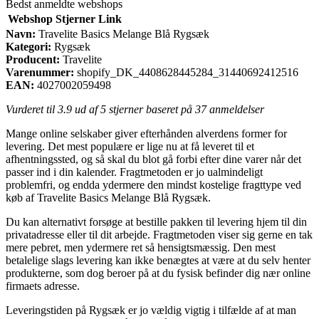
Bedst anmeldte webshops
Webshop
Stjerner
Link
Navn:
Travelite Basics Melange Blå Rygsæk
Kategori:
Rygsæk
Producent:
Travelite
Varenummer:
shopify_DK_4408628445284_31440692412516
EAN:
4027002059498
Vurderet til
3.9
ud af 5 stjerner baseret på
37
anmeldelser
Mange online selskaber giver efterhånden alverdens former for
levering. Det mest populære er lige nu at få leveret til et
afhentningssted, og så skal du blot gå forbi efter dine varer når det
passer ind i din kalender. Fragtmetoden er jo ualmindeligt
problemfri, og endda ydermere den mindst kostelige fragttype ved
køb af Travelite Basics Melange Blå Rygsæk.
Du kan alternativt forsøge at bestille pakken til levering hjem til din
privatadresse eller til dit arbejde. Fragtmetoden viser sig gerne en tak
mere pebret, men ydermere ret så hensigtsmæssig. Den mest
betalelige slags levering kan ikke benægtes at være at du selv henter
produkterne, som dog beroer på at du fysisk befinder dig nær online
firmaets adresse.
Leveringstiden på Rygsæk er jo vældig vigtig i tilfælde af at man