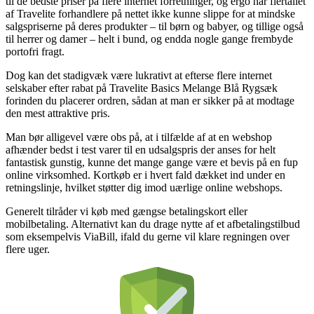
til de bedste priser på flere internet forretninger, og ergo har flertallet
af Travelite forhandlere på nettet ikke kunne slippe for at mindske
salgspriserne på deres produkter – til børn og babyer, og tillige også
til herrer og damer – helt i bund, og endda nogle gange frembyde
portofri fragt.
Dog kan det stadigvæk være lukrativt at efterse flere internet
selskaber efter rabat på Travelite Basics Melange Blå Rygsæk
forinden du placerer ordren, sådan at man er sikker på at modtage
den mest attraktive pris.
Man bør alligevel være obs på, at i tilfælde af at en webshop
afhænder bedst i test varer til en udsalgspris der anses for helt
fantastisk gunstig, kunne det mange gange være et bevis på en fup
online virksomhed. Kortkøb er i hvert fald dækket ind under en
retningslinje, hvilket støtter dig imod uærlige online webshops.
Generelt tilråder vi køb med gængse betalingskort eller
mobilbetaling. Alternativt kan du drage nytte af et afbetalingstilbud
som eksempelvis ViaBill, ifald du gerne vil klare regningen over
flere uger.