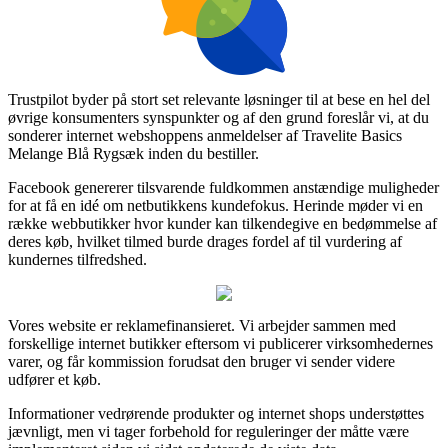
Trustpilot byder på stort set relevante løsninger til at bese en hel del
øvrige konsumenters synspunkter og af den grund foreslår vi, at du
sonderer internet webshoppens anmeldelser af Travelite Basics
Melange Blå Rygsæk inden du bestiller.
Facebook genererer tilsvarende fuldkommen anstændige muligheder
for at få en idé om netbutikkens kundefokus. Herinde møder vi en
række webbutikker hvor kunder kan tilkendegive en bedømmelse af
deres køb, hvilket tilmed burde drages fordel af til vurdering af
kundernes tilfredshed.
Vores website er reklamefinansieret. Vi arbejder sammen med
forskellige internet butikker eftersom vi publicerer virksomhedernes
varer, og får kommission forudsat den bruger vi sender videre
udfører et køb.
Informationer vedrørende produkter og internet shops understøttes
jævnligt, men vi tager forbehold for reguleringer der måtte være