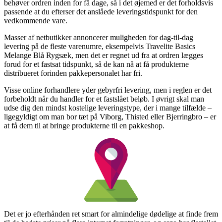
behøver ordren inden for få dage, så i det øjemed er det forholdsvis
passende at du efterser det anslåede leveringstidspunkt for den
vedkommende vare.
Masser af netbutikker annoncerer muligheden for dag-til-dag
levering på de fleste varenumre, eksempelvis Travelite Basics
Melange Blå Rygsæk, men det er regnet ud fra at ordren lægges
forud for et fastsat tidspunkt, så de kan nå at få produkterne
distribueret forinden pakkepersonalet har fri.
Visse online forhandlere yder gebyrfri levering, men i reglen er det
forbeholdt når du handler for et fastslået beløb. I øvrigt skal man
udse dig den mindst kostelige leveringstype, der i mange tilfælde –
ligegyldigt om man bor tæt på Viborg, Thisted eller Bjerringbro – er
at få dem til at bringe produkterne til en pakkeshop.
Det er jo efterhånden ret smart for almindelige dødelige at finde frem