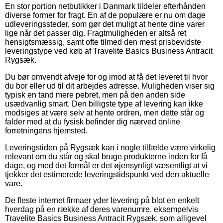
En stor portion netbutikker i Danmark tildeler efterhånden
diverse former for fragt. En af de populære er nu om dage
udleveringssteder, som gør det muligt at hente dine varer
lige når det passer dig. Fragtmuligheden er altså ret
hensigtsmæssig, samt ofte tilmed den mest prisbevidste
leveringstype ved køb af Travelite Basics Business Antracit
Rygsæk.
Du bør omvendt afveje for og imod at få det leveret til hvor
du bor eller ud til dit arbejdes adresse. Muligheden viser sig
typisk en tand mere pebret, men på den anden side
usædvanlig smart. Den billigste type af levering kan ikke
modsiges at være selv at hente ordren, men dette står og
falder med at du fysisk befinder dig nærved online
forretningens hjemsted.
Leveringstiden på Rygsæk kan i nogle tilfælde være virkelig
relevant om du står og skal bruge produkterne inden for få
dage, og med det formål er det øjensynligt væsentligt at vi
tjekker det estimerede leveringstidspunkt ved den aktuelle
vare.
De fleste internet firmaer yder levering på blot en enkelt
hverdag på en række af deres varenumre, eksempelvis
Travelite Basics Business Antracit Rygsæk, som alligevel