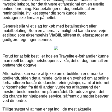
mystisk letkøbt, bør det tit være et faresignal om en uærlig
online forretning. Kortbetalinger er dog omfattet af en
retningslinje, hvilket støtter dig som kunde imod
bedrageriske firmaer på nettet.
Generelt slår vi et slag for køb med betalingskort eller
mobilbetaling. Som en alternativ mulighed kan du overveje
et tilbud som eksempelvis ViaBill, såfremt du efterspørger at
godtgøre regningen senere.
Forud for at folk bestiller hos en Travelite e-forhandler kunne
man reelt betragte netshoppens vilkår, det er dog normalt en
omfattende opgave.
Alternativet kan være at tjekke om e-butikken er e-mærke
godkendt, siden det almindeligvis er en tryghed om at online
forhandleren forstår de danske retningslinjer, samt at internet
virksomheden fra tid til anden vurderes af fagmænd der
mestrer bestemmelserne på området. Derudover giver det
dig chance for hjælpende service, såfremt du møder besvær
ved din ordre.
Tillige støtter vi at man er sat ind i de mest aktuelle