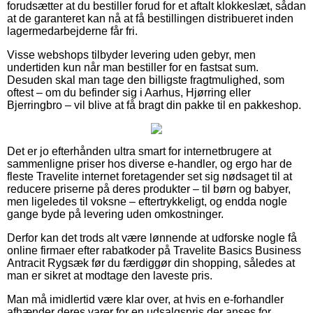
forudsætter at du bestiller forud for et aftalt klokkeslæt, sådan
at de garanteret kan nå at få bestillingen distribueret inden
lagermedarbejderne får fri.
Visse webshops tilbyder levering uden gebyr, men
undertiden kun når man bestiller for en fastsat sum.
Desuden skal man tage den billigste fragtmulighed, som
oftest – om du befinder sig i Aarhus, Hjørring eller
Bjerringbro – vil blive at få bragt din pakke til en pakkeshop.
Det er jo efterhånden ultra smart for internetbrugere at
sammenligne priser hos diverse e-handler, og ergo har de
fleste Travelite internet foretagender set sig nødsaget til at
reducere priserne på deres produkter – til børn og babyer,
men ligeledes til voksne – eftertrykkeligt, og endda nogle
gange byde på levering uden omkostninger.
Derfor kan det trods alt være lønnende at udforske nogle få
online firmaer efter rabatkoder på Travelite Basics Business
Antracit Rygsæk før du færdiggør din shopping, således at
man er sikret at modtage den laveste pris.
Man må imidlertid være klar over, at hvis en e-forhandler
afhænder deres varer for en udsalgspris der anses for