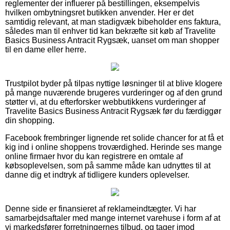
reglementer der influerer på bestillingen, eksempelvis
hvilken ombytningsret butikken anvender. Her er det
samtidig relevant, at man stadigvæk bibeholder ens faktura,
således man til enhver tid kan bekræfte sit køb af Travelite
Basics Business Antracit Rygsæk, uanset om man shopper
til en dame eller herre.
Trustpilot byder på tilpas nyttige løsninger til at blive klogere
på mange nuværende brugeres vurderinger og af den grund
støtter vi, at du efterforsker webbutikkens vurderinger af
Travelite Basics Business Antracit Rygsæk før du færdiggør
din shopping.
Facebook frembringer lignende ret solide chancer for at få et
kig ind i online shoppens troværdighed. Herinde ses mange
online firmaer hvor du kan registrere en omtale af
købsoplevelsen, som på samme måde kan udnyttes til at
danne dig et indtryk af tidligere kunders oplevelser.
Denne side er finansieret af reklameindtægter. Vi har
samarbejdsaftaler med mange internet varehuse i form af at
vi markedsfører forretningernes tilbud, og tager imod