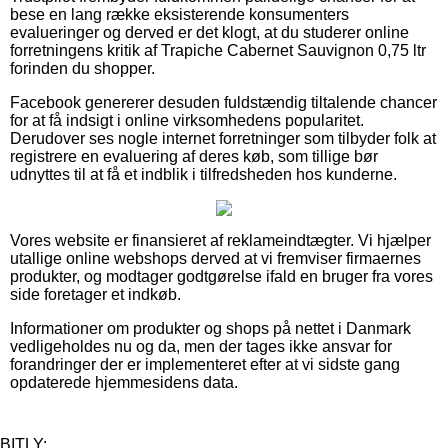
bese en lang række eksisterende konsumenters
evalueringer og derved er det klogt, at du studerer online
forretningens kritik af Trapiche Cabernet Sauvignon 0,75 ltr
forinden du shopper.
Facebook genererer desuden fuldstændig tiltalende chancer
for at få indsigt i online virksomhedens popularitet.
Derudover ses nogle internet forretninger som tilbyder folk at
registrere en evaluering af deres køb, som tillige bør
udnyttes til at få et indblik i tilfredsheden hos kunderne.
Vores website er finansieret af reklameindtægter. Vi hjælper
utallige online webshops derved at vi fremviser firmaernes
produkter, og modtager godtgørelse ifald en bruger fra vores
side foretager et indkøb.
Informationer om produkter og shops på nettet i Danmark
vedligeholdes nu og da, men der tages ikke ansvar for
forandringer der er implementeret efter at vi sidste gang
opdaterede hjemmesidens data.
BITLY: