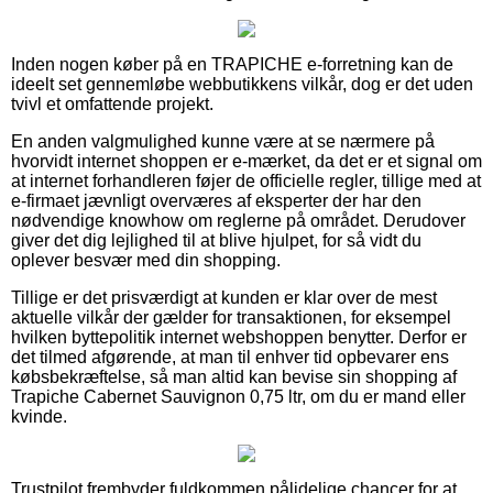
Inden nogen køber på en TRAPICHE e-forretning kan de
ideelt set gennemløbe webbutikkens vilkår, dog er det uden
tvivl et omfattende projekt.
En anden valgmulighed kunne være at se nærmere på
hvorvidt internet shoppen er e-mærket, da det er et signal om
at internet forhandleren føjer de officielle regler, tillige med at
e-firmaet jævnligt overværes af eksperter der har den
nødvendige knowhow om reglerne på området. Derudover
giver det dig lejlighed til at blive hjulpet, for så vidt du
oplever besvær med din shopping.
Tillige er det prisværdigt at kunden er klar over de mest
aktuelle vilkår der gælder for transaktionen, for eksempel
hvilken byttepolitik internet webshoppen benytter. Derfor er
det tilmed afgørende, at man til enhver tid opbevarer ens
købsbekræftelse, så man altid kan bevise sin shopping af
Trapiche Cabernet Sauvignon 0,75 ltr, om du er mand eller
kvinde.
Trustpilot frembyder fuldkommen pålidelige chancer for at