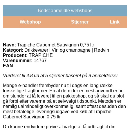
Bedst anmeldte webshops
Webshop
Stjerner
Link
Navn:
Trapiche Cabernet Sauvignon 0,75 ltr
Kategori:
Drikkevarer | Vin og champagne | Rødvin
Producent:
TRAPICHE
Varenummer:
14767
EAN:
Vurderet til
4.8
ud af 5 stjerner baseret på
9
anmeldelser
Mange e-handler frembyder nu til dags en lang række
forskellige fragtformer. En af dem der er mest anvendt er nu
om stunder at få leveret til en pakkeshop, og så skal du blot
gå forbi efter varerne på et selvvalgt tidspunkt. Metoden er
nemlig ualmindeligt overkommelig, samt oftest desuden den
mest betalelige leveringsudgave ved køb af Trapiche
Cabernet Sauvignon 0,75 ltr.
Du kunne endvidere prøve at vælge at få udbragt til din