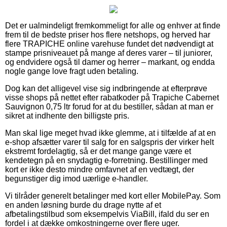
Det er ualmindeligt fremkommeligt for alle og enhver at finde
frem til de bedste priser hos flere netshops, og herved har
flere TRAPICHE online varehuse fundet det nødvendigt at
stampe prisniveauet på mange af deres varer – til juniorer,
og endvidere også til damer og herrer – markant, og endda
nogle gange love fragt uden betaling.
Dog kan det alligevel vise sig indbringende at efterprøve
visse shops på nettet efter rabatkoder på Trapiche Cabernet
Sauvignon 0,75 ltr forud for at du bestiller, sådan at man er
sikret at indhente den billigste pris.
Man skal lige meget hvad ikke glemme, at i tilfælde af at en
e-shop afsætter varer til salg for en salgspris der virker helt
ekstremt fordelagtig, så er det mange gange være et
kendetegn på en snydagtig e-forretning. Bestillinger med
kort er ikke desto mindre omfavnet af en vedtægt, der
begunstiger dig imod uærlige e-handler.
Vi tilråder generelt betalinger med kort eller MobilePay. Som
en anden løsning burde du drage nytte af et
afbetalingstilbud som eksempelvis ViaBill, ifald du ser en
fordel i at dække omkostningerne over flere uger.