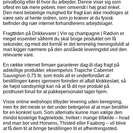
privatbolig eller til hvor du arbejder. Denne viser sig som
oftest en tak mere pebret, men omvendt i høj grad enkel.
Den mest betalelige mulighed for fragt kan ikke modsiges at
være selv at hente ordren, som jo kræver at du fysisk
befinder dig nær internet forhandlerens arbejdslager.
Fragttiden på Drikkevarer | Vin og champagne | Rødvin er
meget essentiel såfremt du skal bruge produktet om få
sekunder, og med det formål er det temmelig meningsfuldt at
man kigger nærmere på den anslåede leveringstid ved den
relevante vare.
En række internet firmaer garanterer dag-til-dag fragt på
adskillige produkter, eksempelvis Trapiche Cabernet
Sauvignon 0,75 ltr, som trods alt er underforstået at
bestillingen køres igennem forinden et aftalt klokkeslæt, så
de højst sandsynligt kan nå at få dit nye produkt på
posthuset forud for at pakkepersonalet tager hjem.
Visse online webshops tilbyder levering uden beregning,
men for det meste er det under betingelse af at man bestiller
for en konkret sum. Som alternativ kunne man vælge den
mindst kostelige fragtmetode, hvilket i mange tilfælde – hvad
end man bor ved Horsens, Thisted eller Faaborg – vil blive
at få dem til at bringe bestillingen til et afhentningssted.