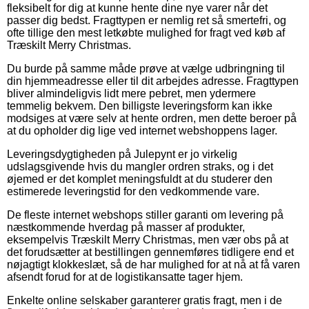
fleksibelt for dig at kunne hente dine nye varer når det
passer dig bedst. Fragttypen er nemlig ret så smertefri, og
ofte tillige den mest letkøbte mulighed for fragt ved køb af
Træskilt Merry Christmas.
Du burde på samme måde prøve at vælge udbringning til
din hjemmeadresse eller til dit arbejdes adresse. Fragttypen
bliver almindeligvis lidt mere pebret, men ydermere
temmelig bekvem. Den billigste leveringsform kan ikke
modsiges at være selv at hente ordren, men dette beroer på
at du opholder dig lige ved internet webshoppens lager.
Leveringsdygtigheden på Julepynt er jo virkelig
udslagsgivende hvis du mangler ordren straks, og i det
øjemed er det komplet meningsfuldt at du studerer den
estimerede leveringstid for den vedkommende vare.
De fleste internet webshops stiller garanti om levering på
næstkommende hverdag på masser af produkter,
eksempelvis Træskilt Merry Christmas, men vær obs på at
det forudsætter at bestillingen gennemføres tidligere end et
nøjagtigt klokkeslæt, så de har mulighed for at nå at få varen
afsendt forud for at de logistikansatte tager hjem.
Enkelte online selskaber garanterer gratis fragt, men i de