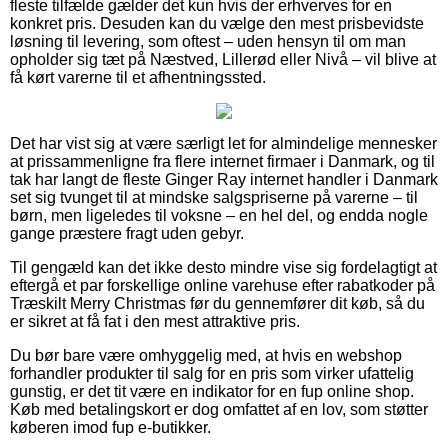
fleste tilfælde gælder det kun hvis der erhverves for en
konkret pris. Desuden kan du vælge den mest prisbevidste
løsning til levering, som oftest – uden hensyn til om man
opholder sig tæt på Næstved, Lillerød eller Nivå – vil blive at
få kørt varerne til et afhentningssted.
Det har vist sig at være særligt let for almindelige mennesker
at prissammenligne fra flere internet firmaer i Danmark, og til
tak har langt de fleste Ginger Ray internet handler i Danmark
set sig tvunget til at mindske salgspriserne på varerne – til
børn, men ligeledes til voksne – en hel del, og endda nogle
gange præstere fragt uden gebyr.
Til gengæld kan det ikke desto mindre vise sig fordelagtigt at
eftergå et par forskellige online varehuse efter rabatkoder på
Træskilt Merry Christmas før du gennemfører dit køb, så du
er sikret at få fat i den mest attraktive pris.
Du bør bare være omhyggelig med, at hvis en webshop
forhandler produkter til salg for en pris som virker ufattelig
gunstig, er det tit være en indikator for en fup online shop.
Køb med betalingskort er dog omfattet af en lov, som støtter
køberen imod fup e-butikker.