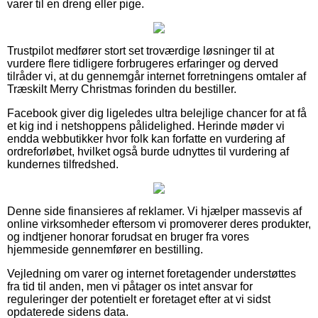
varer til en dreng eller pige.
Trustpilot medfører stort set troværdige løsninger til at
vurdere flere tidligere forbrugeres erfaringer og derved
tilråder vi, at du gennemgår internet forretningens omtaler af
Træskilt Merry Christmas forinden du bestiller.
Facebook giver dig ligeledes ultra belejlige chancer for at få
et kig ind i netshoppens pålidelighed. Herinde møder vi
endda webbutikker hvor folk kan forfatte en vurdering af
ordreforløbet, hvilket også burde udnyttes til vurdering af
kundernes tilfredshed.
Denne side finansieres af reklamer. Vi hjælper massevis af
online virksomheder eftersom vi promoverer deres produkter,
og indtjener honorar forudsat en bruger fra vores
hjemmeside gennemfører en bestilling.
Vejledning om varer og internet foretagender understøttes
fra tid til anden, men vi påtager os intet ansvar for
reguleringer der potentielt er foretaget efter at vi sidst
opdaterede sidens data.