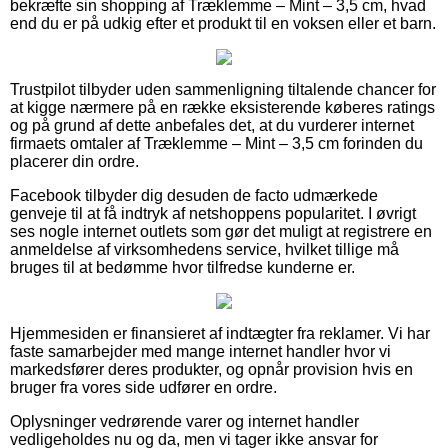
bekræfte sin shopping af Træklemme – Mint – 3,5 cm, hvad
end du er på udkig efter et produkt til en voksen eller et barn.
Trustpilot tilbyder uden sammenligning tiltalende chancer for
at kigge nærmere på en række eksisterende køberes ratings
og på grund af dette anbefales det, at du vurderer internet
firmaets omtaler af Træklemme – Mint – 3,5 cm forinden du
placerer din ordre.
Facebook tilbyder dig desuden de facto udmærkede
genveje til at få indtryk af netshoppens popularitet. I øvrigt
ses nogle internet outlets som gør det muligt at registrere en
anmeldelse af virksomhedens service, hvilket tillige må
bruges til at bedømme hvor tilfredse kunderne er.
Hjemmesiden er finansieret af indtægter fra reklamer. Vi har
faste samarbejder med mange internet handler hvor vi
markedsfører deres produkter, og opnår provision hvis en
bruger fra vores side udfører en ordre.
Oplysninger vedrørende varer og internet handler
vedligeholdes nu og da, men vi tager ikke ansvar for