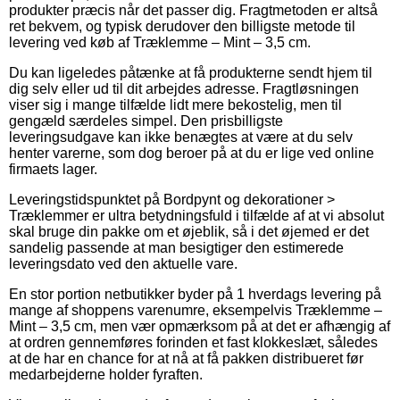
produkter præcis når det passer dig. Fragtmetoden er altså
ret bekvem, og typisk derudover den billigste metode til
levering ved køb af Træklemme – Mint – 3,5 cm.
Du kan ligeledes påtænke at få produkterne sendt hjem til
dig selv eller ud til dit arbejdes adresse. Fragtløsningen
viser sig i mange tilfælde lidt mere bekostelig, men til
gengæld særdeles simpel. Den prisbilligste
leveringsudgave kan ikke benægtes at være at du selv
henter varerne, som dog beroer på at du er lige ved online
firmaets lager.
Leveringstidspunktet på Bordpynt og dekorationer >
Træklemmer er ultra betydningsfuld i tilfælde af at vi absolut
skal bruge din pakke om et øjeblik, så i det øjemed er det
sandelig passende at man besigtiger den estimerede
leveringsdato ved den aktuelle vare.
En stor portion netbutikker byder på 1 hverdags levering på
mange af shoppens varenumre, eksempelvis Træklemme –
Mint – 3,5 cm, men vær opmærksom på at det er afhængig af
at ordren gennemføres forinden et fast klokkeslæt, således
at de har en chance for at nå at få pakken distribueret før
medarbejderne holder fyraften.