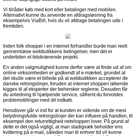
Vi tilråder køb med kort eller betalinger med mobilen.
Alternativt kunne du anvende en afdragsløsning fra
eksempelvis ViaBill, hvis du vil afdrage betalingen ude i
fremtiden.
Inden folk shopper i en internet forhandler burde man reelt
gennemlæse webbutikkens betingelser, men det er
undertiden et tidskrævende projekt.
En anden valgmulighed kunne derfor være at finde ud af om
online virksomheden er godkendt af e-mærket, grundet at
det skulle være et billede på at webbutikken accepterer de
danske retningslinjer, foruden at internet shoppen løbende
kigges til af eksperter der behersker reglerne. Desuden får
du anledning til hjælpende service, såfremt du forvoldes
problemstillinger med dit indkøb.
Herudover går vi ind for at kunden er vidende om de mest
betydningsfulde retningslinjer der kan influere på handlen, til
eksempel den returrettighed netshoppen lover. På grund af
dette er det også vigtigt, at man stadigvæk beholder ens
kvittering på e-mail, således man til enhver tid vil kunne