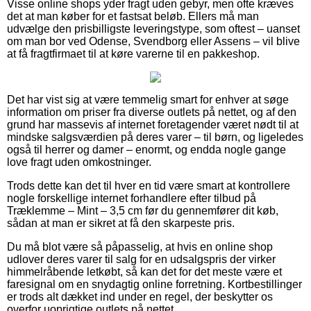
Visse online shops yder fragt uden gebyr, men ofte kræves
det at man køber for et fastsat beløb. Ellers må man
udvælge den prisbilligste leveringstype, som oftest – uanset
om man bor ved Odense, Svendborg eller Assens – vil blive
at få fragtfirmaet til at køre varerne til en pakkeshop.
Det har vist sig at være temmelig smart for enhver at søge
information om priser fra diverse outlets på nettet, og af den
grund har massevis af internet foretagender været nødt til at
mindske salgsværdien på deres varer – til børn, og ligeledes
også til herrer og damer – enormt, og endda nogle gange
love fragt uden omkostninger.
Trods dette kan det til hver en tid være smart at kontrollere
nogle forskellige internet forhandlere efter tilbud på
Træklemme – Mint – 3,5 cm før du gennemfører dit køb,
sådan at man er sikret at få den skarpeste pris.
Du må blot være så påpasselig, at hvis en online shop
udlover deres varer til salg for en udsalgspris der virker
himmelråbende letkøbt, så kan det for det meste være et
faresignal om en snydagtig online forretning. Kortbestillinger
er trods alt dækket ind under en regel, der beskytter os
overfor uoprigtige outlets på nettet.