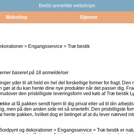
Bedst anmeldte webshops
Webshop
Stjerner
å
korationer > Engangsservice > Træ bestik
jerner baseret på
18
anmeldelser
ninger yder til alt held en hel del forskellige former for fragt. Den
ør at du kan hente dine nye produkter når det passer dig. Frag
erudover den prisbilligste leveringsform ved køb af Træ bestik Ly
ke at få pakken sendt hjem til dig privat eller ud til din arbej
g, men på den anden side ret så smertefri. Den prisbilligste form 
 at hente pakken, hvilket dog er betinget af at du lever nærved in
Bordpynt og dekorationer > Engangsservice > Træ bestik er naturl