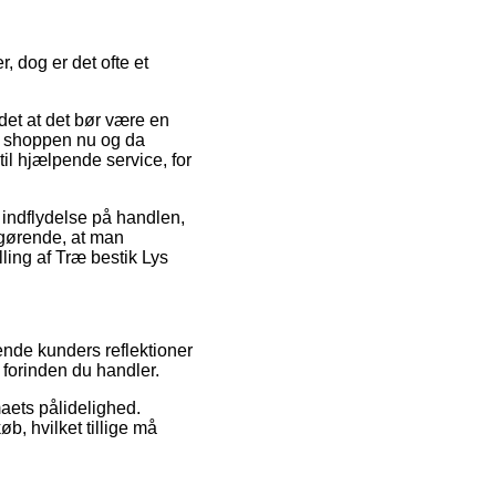
 dog er det ofte et
det at det bør være en
net shoppen nu og da
il hjælpende service, for
 indflydelse på handlen,
fgørende, at man
ling af Træ bestik Lys
rende kunders reflektioner
forinden du handler.
rmaets pålidelighed.
b, hvilket tillige må