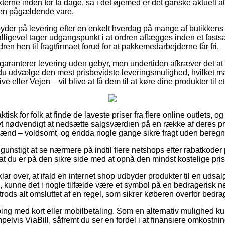
erne inden for få dage, så i det øjemed er det ganske aktuelt at
den pågældende vare.
yder på levering efter en enkelt hverdag på mange af butikken
lligevel tager udgangspunkt i at ordren aflægges inden et fastsa
ren hen til fragtfirmaet forud for at pakkemedarbejderne får fri.
 garanterer levering uden gebyr, men undertiden afkræver det at
 du udvælge den mest prisbevidste leveringsmulighed, hvilket
e eller Vejen – vil blive at få dem til at køre dine produkter til 
tisk for folk at finde de laveste priser fra flere online outlets, og
et nødvendigt at nedsætte salgsværdien på en række af deres prod
 mænd – voldsomt, og endda nogle gange sikre fragt uden beregn
nstigt at se nærmere på indtil flere netshops efter rabatkoder 
at du er på den sikre side med at opnå den mindst kostelige pris
lar over, at ifald en internet shop udbyder produkter til en udsa
kunne det i nogle tilfælde være et symbol på en bedragerisk n
rods alt omsluttet af en regel, som sikrer køberen overfor bedrag
ping med kort eller mobilbetaling. Som en alternativ mulighed k
elvis ViaBill, såfremt du ser en fordel i at finansiere omkostni