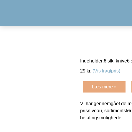
Indeholder:6 stk. knive6 s
29
kr.
(Vis fragtpris)
Læs mere »
Vi har gennemgået de mes
prisniveau, sortimentstø
betalingsmuligheder.