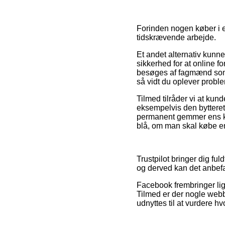
Forinden nogen køber i e
tidskrævende arbejde.
Et andet alternativ kunn
sikkerhed for at online f
besøges af fagmænd som b
så vidt du oplever proble
Tilmed tilråder vi at ku
eksempelvis den bytteret
permanent gemmer ens køb
blå, om man skal købe en 
Trustpilot bringer dig fu
og derved kan det anbefa
Facebook frembringer lige 
Tilmed er der nogle webbu
udnyttes til at vurdere h