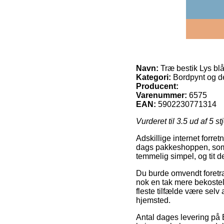
Navn:
Træ bestik Lys bl
Kategori:
Bordpynt og de
Producent:
Varenummer:
6575
EAN:
5902230771314
Vurderet til
3.5
ud af 5 st
Adskillige internet forret
dags pakkeshoppen, som g
temmelig simpel, og tit d
Du burde omvendt foretræk
nok en tak mere bekosteli
fleste tilfælde være selv
hjemsted.
Antal dages levering på 