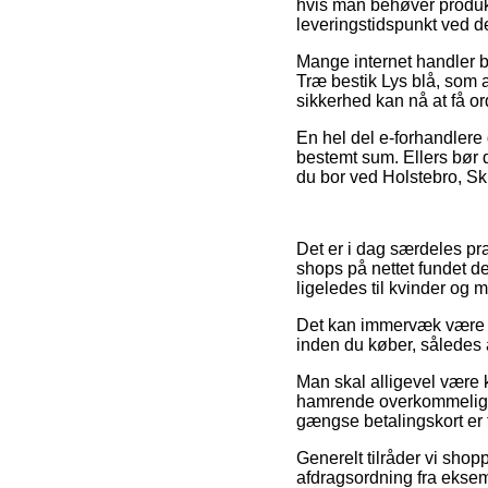
hvis man behøver produkt
leveringstidspunkt ved 
Mange internet handler b
Træ bestik Lys blå, som a
sikkerhed kan nå at få ord
En hel del e-forhandlere
bestemt sum. Ellers bør
du bor ved Holstebro, Skiv
Det er i dag særdeles prak
shops på nettet fundet d
ligeledes til kvinder og
Det kan immervæk være gu
inden du køber, således 
Man skal alligevel være k
hamrende overkommelig, 
gængse betalingskort er t
Generelt tilråder vi shop
afdragsordning fra eksemp