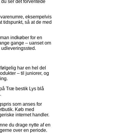
 du ser det forventede
s varenumre, eksempelvis
t tidspunkt, så at de med
 man indkøber for en
 mange gange – uanset om
et udleveringssted.
 følgelig har en hel del
ukter – til juniorer, og
ing.
på Træ bestik Lys blå
.
lgspris som anses for
etbutik. Køb med
eriske internet handler.
unne du drage nytte af en
ngerne over en periode.