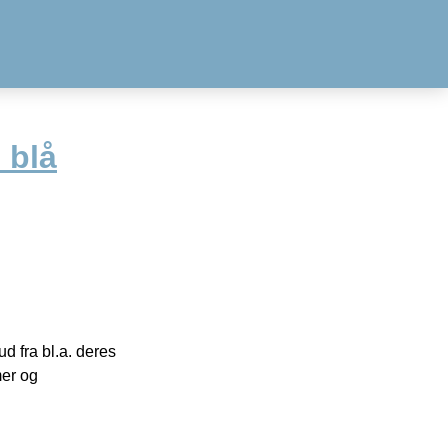
 blå
 fra bl.a. deres
mer og