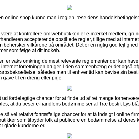
n online shop kunne man i reglen læse dens handelsbetingelser,
e være at kontrollere om webbutikken er e-mærket medlem, grun
orhandleren accepterer de opstillede regler, tillige med at inter
ehersker vilkårene på området. Det er en rigtig god lejlighed t
mer som følge af dit indkøb.
nden er vaks omkring de mest relevante reglementer der kan have
 internet forretningen bruger. I den sammenhæng er det også a
sbekræftelse, således man til enhver tid kan bevise sin bestil
gave til en dreng eller pige.
ldt ud fordelagtige chancer for at finde ud af ret mange forhenvæ
les, at du beser e-handlens bedømmelser af Træ bestik Lys blå 
så vel relativt fortræffelige chancer for at få indsigt i online fi
tikker som tilbyder folk at publicere en bedømmelse af deres kø
vor glade kunderne er.