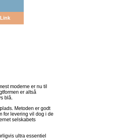
Link
 mest moderne er nu til
tformen er altså
s blå.
dsplads. Metoden er godt
for levering vil dog i de
ternet selskabets
igvis ultra essentiel