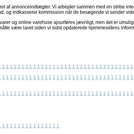
eret af annonceindtægter. Vi arbejder sammen med en stribe inte
lbud, og indkasserer kommission når de besøgende vi sender vid
rer og online varehuse ajourføres jævnligt, men det er umuligt 
måtte være lavet siden vi sidst opdaterede hjemmesidens inform
1
1
1
1
1
1
1
1
1
1
1
1
1
1
1
1
1
1
1
1
1
1
1
1
1
1
1
1
1
1
1
1
1
1
1
1
1
1
1
1
1
1
1
1
1
1
1
1
1
1
1
1
1
1
1
1
1
1
1
1
1
1
1
1
1
1
1
1
1
1
1
1
1
1
1
1
1
1
1
1
1
1
1
1
1
1
1
1
1
1
1
1
1
1
1
1
1
1
1
1
1
1
1
1
1
1
1
1
1
1
1
1
1
1
1
1
1
1
1
1
1