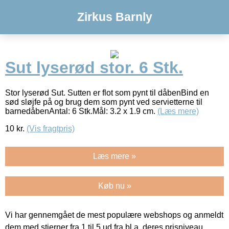
Zirkus Barnly
Sut lyserød stor. 6 Stk.
Stor lyserød Sut. Sutten er flot som pynt til dåbenBind en
sød sløjfe på og brug dem som pynt ved servietterne til
barnedåbenAntal: 6 Stk.Mål: 3.2 x 1.9 cm.
(Læs mere)
10
kr.
(Vis fragtpris)
Læs mere »
Køb nu »
Vi har gennemgået de mest populære webshops og anmeldt
dem med stjerner fra 1 til 5 ud fra bl.a. deres prisniveau,