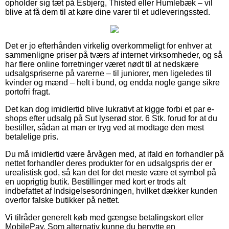
opholder sig tæt på Esbjerg, Thisted eller Humlebæk – vil
blive at få dem til at køre dine varer til et udleveringssted.
Det er jo efterhånden virkelig overkommeligt for enhver at
sammenligne priser på tværs af internet virksomheder, og så
har flere online forretninger været nødt til at nedskære
udsalgspriserne på varerne – til juniorer, men ligeledes til
kvinder og mænd – helt i bund, og endda nogle gange sikre
portofri fragt.
Det kan dog imidlertid blive lukrativt at kigge forbi et par e-
shops efter udsalg på Sut lyserød stor. 6 Stk. forud for at du
bestiller, sådan at man er tryg ved at modtage den mest
betalelige pris.
Du må imidlertid være årvågen med, at ifald en forhandler på
nettet forhandler deres produkter for en udsalgspris der er
urealistisk god, så kan det for det meste være et symbol på
en uoprigtig butik. Bestillinger med kort er trods alt
indbefattet af Indsigelsesordningen, hvilket dækker kunden
overfor falske butikker på nettet.
Vi tilråder generelt køb med gængse betalingskort eller
MobilePay. Som alternativ kunne du benytte en