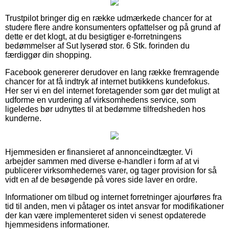
Trustpilot bringer dig en række udmærkede chancer for at
studere flere andre konsumenters opfattelser og på grund af
dette er det klogt, at du besigtiger e-forretningens
bedømmelser af Sut lyserød stor. 6 Stk. forinden du
færdiggør din shopping.
Facebook genererer derudover en lang række fremragende
chancer for at få indtryk af internet butikkens kundefokus.
Her ser vi en del internet foretagender som gør det muligt at
udforme en vurdering af virksomhedens service, som
ligeledes bør udnyttes til at bedømme tilfredsheden hos
kunderne.
Hjemmesiden er finansieret af annonceindtægter. Vi
arbejder sammen med diverse e-handler i form af at vi
publicerer virksomhedernes varer, og tager provision for så
vidt en af de besøgende på vores side laver en ordre.
Informationer om tilbud og internet forretninger ajourføres fra
tid til anden, men vi påtager os intet ansvar for modifikationer
der kan være implementeret siden vi senest opdaterede
hjemmesidens informationer.