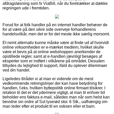
afdragsløsning som fx ViaBill, når du foretrækker at dække
regningen ude i fremtiden.
Forud for at folk handler på en internet handler behøver de
for at være på den sikre side overveje forhandlerens
handelsvilkår, men det er for det meste ikke særlig morsomt.
Et nemt alternativ kunne måske være at finde ud af hvorvidt
online virksomheden er e-mærket medlem, hvilket skulle
være et bevis på at online webshoppen anerkender de
opstillede regler, samt at e-handlen jævnligt besøges af
eksperter som er indført i vilkårene på området. Desuden
tilbydes du lejlighed til support, ifald du oplever dilemmaer
ved din handel.
Ligeledes tilråder vi at man er vidende om de mest
vedkommende retningslinjer der kan have betydning for
handlen, f.eks. hvilken byttepolitik online firmaet tilsikrer. I
relation til det er det ydermere vigtigt, at man til enhver tid
beholder ens faktura e-mail, således man når som helst kan
bevidne sin ordre af Sut lyserød stor. 6 Stk., uafhængig om
man leder efter et produkt til en voksen eller et barn.