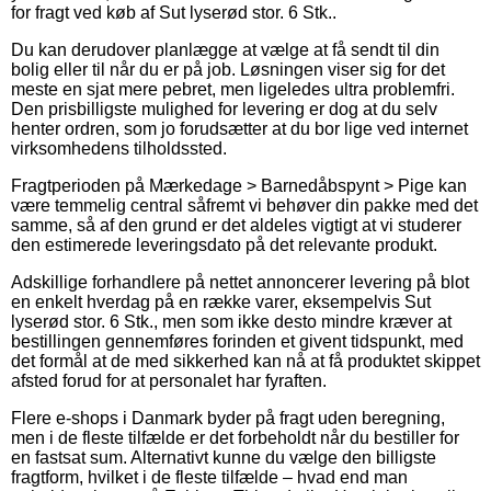
for fragt ved køb af Sut lyserød stor. 6 Stk..
Du kan derudover planlægge at vælge at få sendt til din
bolig eller til når du er på job. Løsningen viser sig for det
meste en sjat mere pebret, men ligeledes ultra problemfri.
Den prisbilligste mulighed for levering er dog at du selv
henter ordren, som jo forudsætter at du bor lige ved internet
virksomhedens tilholdssted.
Fragtperioden på Mærkedage > Barnedåbspynt > Pige kan
være temmelig central såfremt vi behøver din pakke med det
samme, så af den grund er det aldeles vigtigt at vi studerer
den estimerede leveringsdato på det relevante produkt.
Adskillige forhandlere på nettet annoncerer levering på blot
en enkelt hverdag på en række varer, eksempelvis Sut
lyserød stor. 6 Stk., men som ikke desto mindre kræver at
bestillingen gennemføres forinden et givent tidspunkt, med
det formål at de med sikkerhed kan nå at få produktet skippet
afsted forud for at personalet har fyraften.
Flere e-shops i Danmark byder på fragt uden beregning,
men i de fleste tilfælde er det forbeholdt når du bestiller for
en fastsat sum. Alternativt kunne du vælge den billigste
fragtform, hvilket i de fleste tilfælde – hvad end man