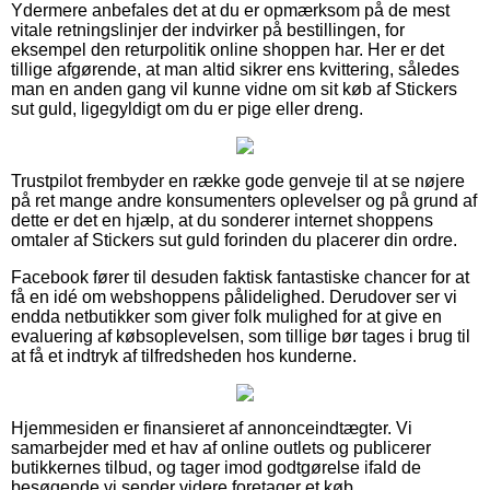
Ydermere anbefales det at du er opmærksom på de mest
vitale retningslinjer der indvirker på bestillingen, for
eksempel den returpolitik online shoppen har. Her er det
tillige afgørende, at man altid sikrer ens kvittering, således
man en anden gang vil kunne vidne om sit køb af Stickers
sut guld, ligegyldigt om du er pige eller dreng.
Trustpilot frembyder en række gode genveje til at se nøjere
på ret mange andre konsumenters oplevelser og på grund af
dette er det en hjælp, at du sonderer internet shoppens
omtaler af Stickers sut guld forinden du placerer din ordre.
Facebook fører til desuden faktisk fantastiske chancer for at
få en idé om webshoppens pålidelighed. Derudover ser vi
endda netbutikker som giver folk mulighed for at give en
evaluering af købsoplevelsen, som tillige bør tages i brug til
at få et indtryk af tilfredsheden hos kunderne.
Hjemmesiden er finansieret af annonceindtægter. Vi
samarbejder med et hav af online outlets og publicerer
butikkernes tilbud, og tager imod godtgørelse ifald de
besøgende vi sender videre foretager et køb.