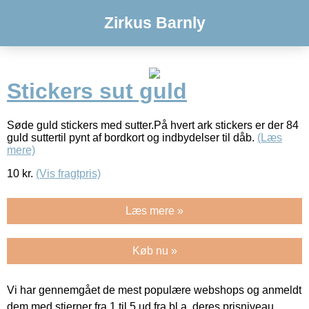
Zirkus Barnly
Stickers sut guld
Søde guld stickers med sutter.På hvert ark stickers er der 84
guld suttertil pynt af bordkort og indbydelser til dåb.
(Læs
mere)
10
kr.
(Vis fragtpris)
Læs mere »
Køb nu »
Vi har gennemgået de mest populære webshops og anmeldt
dem med stjerner fra 1 til 5 ud fra bl.a. deres prisniveau,