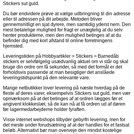
Stickers sut guld.
Du bør endvidere prøve at vælge udbringning til din adresse
eller til adressen på dit arbejde. Metoden bliver
gennemsnitligt en sjat dyrere, men samtidig yderst nem. Den
mest betalelige mulighed for fragt er unægtelig at du selv
henter produkterne, men den mulighed betinges af at du
befinder dig med kort afstand til online forretningens
hjemsted.
Leveringstiden på Hobbyartikler > Stickers > Barnedåb
stickers er selvfølgelig usædvanlig aktuel om vi står og skal
bruge din ordre om få sekunder, så med det formål er det
forholdsvis passende at man besigtiger det anslåede
leveringstidspunkt på den relevante vare.
Mange netbutikker lover levering på næste hverdag på de
fleste af deres varer, eksempelvis Stickers sut guld, men vær
opmærksom på at det betinges af at ordren lægges før et
angivent klokkeslæt, så de kan nå at få ordren ud af døren
før lagermedarbejderne holder fyraften.
Visse internet webshops tilbyder gebyrfri levering, men for
det meste under forudsætning af at der handles for et fastsat
beløb. Alternativt bør man overveje den mindst kostelige