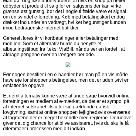
Man bør dog ikke undervurdere, at hvis en shop på nettet
udbyder et produkt til salg for en salgspris der kan virke
grænseløst gunstig, bør det i nogle tilfælde være et signal
om en svindel e-forretning. Køb med betalingskort er dog
dækket ind under en vedtægt, hvilket begunstiger kunden
imod bedrageriske internet butikker.
Generelt foreslår vi kortbetalinger eller betalinger med
mobilen. Som et alternativ burde du benytte et
afbetalingstilbud fra f.eks. ViaBill, når du ser en fordel i at
afdrage pengene over en længere periode.
Før nogen bestiller i en e-handler bør man på en vis måde
have øje for shoppens betingelser, men det er uden tvivl en
omfattende opgave.
Et nemt alternativ kunne være at undersøge hvorvidt online
forretningen er medlem af e-mærket, da det er et sympol på
at internet selskabet tilslutter sig gældende dansk
lovgivning, samt at online shoppen lejlighedsvis overværes
af fagmænd der er meget bekendte med reglerne. Derudover
giver det dig chance for at blive assisteret, hvis du skulle få
dilemmaer i processen med dit indkøb.