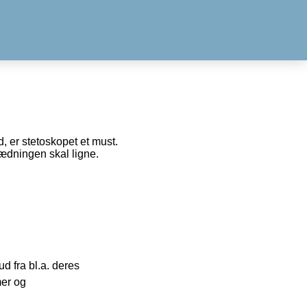
d, er stetoskopet et must.
lædningen skal ligne.
 fra bl.a. deres
mer og