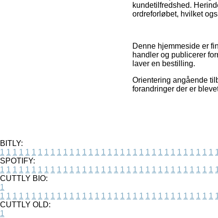
kundetilfredshed. Herinde
ordreforløbet, hvilket og
Denne hjemmeside er fina
handler og publicerer fo
laver en bestilling.
Orientering angående til
forandringer der er bleve
BITLY:
1
1
1
1
1
1
1
1
1
1
1
1
1
1
1
1
1
1
1
1
1
1
1
1
1
1
1
1
1
1
1
1
1
1
SPOTIFY:
1
1
1
1
1
1
1
1
1
1
1
1
1
1
1
1
1
1
1
1
1
1
1
1
1
1
1
1
1
1
1
1
1
1
CUTTLY BIO:
1
1
1
1
1
1
1
1
1
1
1
1
1
1
1
1
1
1
1
1
1
1
1
1
1
1
1
1
1
1
1
1
1
1
1
CUTTLY OLD:
1