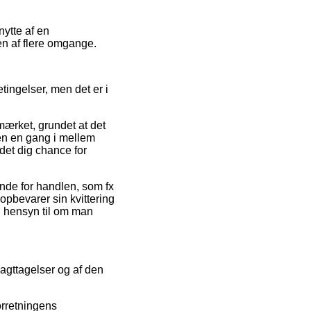
nytte af en
en af flere omgange.
ingelser, men det er i
mærket, grundet at det
pen en gang i mellem
det dig chance for
nde for handlen, som fx
 opbevarer sin kvittering
en hensyn til om man
 iagttagelser og af den
orretningens