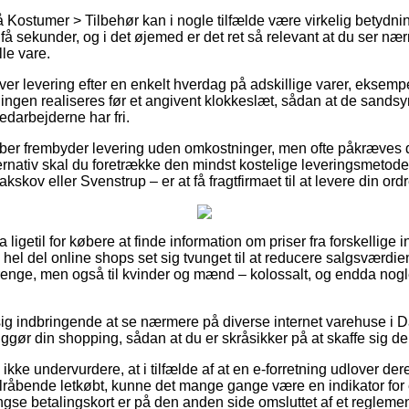
Kostumer > Tilbehør kan i nogle tilfælde være virkelig betydnin
å sekunder, og i det øjemed er det ret så relevant at du ser næ
lle vare.
ver levering efter en enkelt hverdag på adskillige varer, eksem
illingen realiseres før et angivent klokkeslæt, sådan at de sandsy
edarbejderne har fri.
ber frembyder levering uden omkostninger, men ofte påkræves d
ernativ skal du foretrække den mindst kostelige leveringsmetode
kskov eller Svenstrup – er at få fragtfirmaet til at levere din ordr
a ligetil for købere at finde information om priser fra forskellige i
hel del online shops set sig tvunget til at reducere salgsværdi
 drenge, men også til kvinder og mænd – kolossalt, og endda nog
ig indbringende at se nærmere på diverse internet varehuse i D
gør din shopping, sådan at du er skråsikker på at skaffe sig den
kke undervurdere, at i tilfælde af at en e-forretning udlover dere
åbende letkøbt, kunne det mange gange være en indikator for 
se betalingskort er på den anden side omsluttet af et reglemen