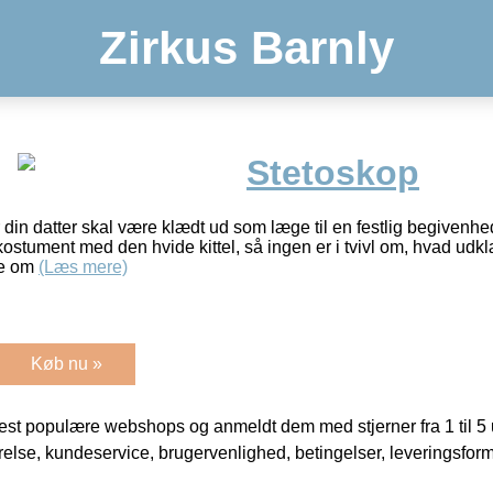
Zirkus Barnly
Stetoskop
r din datter skal være klædt ud som læge til en festlig begivenhe
kostument med den hvide kittel, så ingen er i tvivl om, hvad udk
de om
(Læs mere)
Køb nu »
t populære webshops og anmeldt dem med stjerner fra 1 til 5 ud
rrelse, kundeservice, brugervenlighed, betingelser, leveringsfor