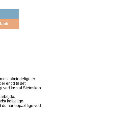
Link
 mest almindelige er
 er tid til det.
gt ved køb af Stetoskop.
t arbejde.
dst kostelige
t du har bopæl lige ved