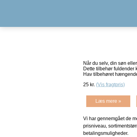
Når du selv, din søn elle
Dette tilbehør fuldender 
Hav tilbehøret hængen
25
kr.
(Vis fragtpris)
Læs mere »
Vi har gennemgået de mes
prisniveau, sortimentstø
betalingsmuligheder.