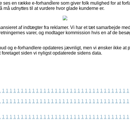
 ses en række e-forhandlere som giver folk mulighed for at forfatt
så må udnyttes til at vurdere hvor glade kunderne er.
nsieret af indtægter fra reklamer. Vi har et tæt samarbejde med
rretningernes varer, og modtager kommission hvis en af de bes
bud og e-forhandlere opdateres jævnligt, men vi ønsker ikke at 
t foretaget siden vi nyligst opdaterede sidens data.
1
1
1
1
1
1
1
1
1
1
1
1
1
1
1
1
1
1
1
1
1
1
1
1
1
1
1
1
1
1
1
1
1
1
1
1
1
1
1
1
1
1
1
1
1
1
1
1
1
1
1
1
1
1
1
1
1
1
1
1
1
1
1
1
1
1
1
1
1
1
1
1
1
1
1
1
1
1
1
1
1
1
1
1
1
1
1
1
1
1
1
1
1
1
1
1
1
1
1
1
1
1
1
1
1