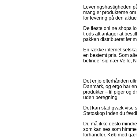
Leveringshastigheden på 
mangler produkterne om f
for levering på den aktue
De fleste online shops lo
trods alt antager at best
pakken distribueret før m
En række internet selska
en bestemt pris. Som alt
befinder sig nær Vejle, Na
Det er jo efterhånden ultr
Danmark, og ergo har en 
produkter – til piger og
uden beregning.
Det kan stadigvæk vise s
Stetoskop inden du færdig
Du må ikke desto mindre i
som kan ses som himmelr
forhandler. Køb med gæng