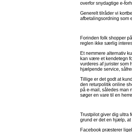
overfor snydagtige e-for
Generelt tilråder vi kort
afbetalingsordning som e
Forinden folk shopper på
reglen ikke særlig intere
Et nemmere alternativ ku
kan være et kendetegn fo
vurderes af jurister som
hjælpende service, såfr
Tillige er det godt at 
den returpolitik online s
på e-mail, således man nå
søger en vare til en herr
Trustpilot giver dig ultra
grund er det en hjælp, at
Facebook præsterer ligel