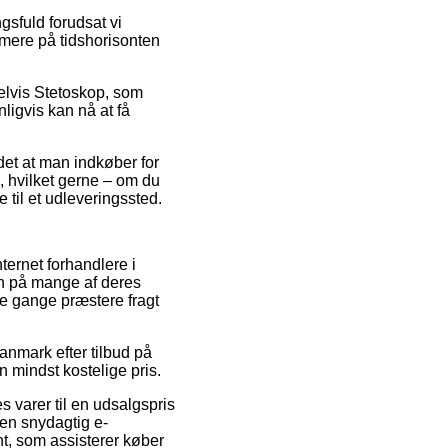
gsfuld forudsat vi
rmere på tidshorisonten
pelvis Stetoskop, som
nligvis kan nå at få
et at man indkøber for
, hvilket gerne – om du
e til et udleveringssted.
nternet forhandlere i
en på mange af deres
le gange præstere fragt
anmark efter tilbud på
 mindst kostelige pris.
s varer til en udsalgspris
en snydagtig e-
t, som assisterer køber