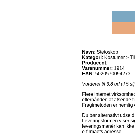
Navn:
Stetoskop
Kategori:
Kostumer > Ti
Producent:
Varenummer:
1914
EAN:
5020570094273
Vurderet til
3.8
ud af 5 st
Flere internet virksomhed
efterhånden at afsende ti
Fragtmetoden er nemlig ek
Du bør alternativt udse di
Leveringsformen viser si
leveringsmanér kan ikke 
e-firmaets adresse.