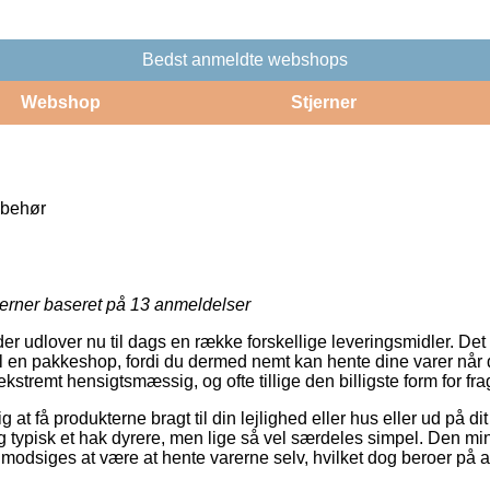
Bedst anmeldte webshops
Webshop
Stjerner
lbehør
jerner baseret på
13
anmeldelser
er udlover nu til dags en række forskellige leveringsmidler. Det
l en pakkeshop, fordi du dermed nemt kan hente dine varer når der
stremt hensigtsmæssig, og ofte tillige den billigste form for fra
g at få produkterne bragt til din lejlighed eller hus eller ud på di
g typisk et hak dyrere, men lige så vel særdeles simpel. Den min
modsiges at være at hente varerne selv, hvilket dog beroer på a