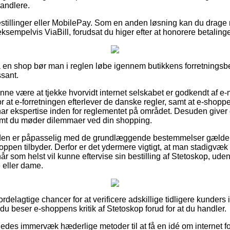
handlere.
bestillinger eller MobilePay. Som en anden løsning kan du drage 
ksempelvis ViaBill, forudsat du higer efter at honorere betaling
 en shop bør man i reglen løbe igennem butikkens forretningsbet
ssant.
nne være at tjekke hvorvidt internet selskabet er godkendt af e-
r at e-forretningen efterlever de danske regler, samt at e-shop
 har ekspertise inden for reglementet på området. Desuden giver 
emt du møder dilemmaer ved din shopping.
kunden er påpasselig med de grundlæggende bestemmelser gælde
hoppen tilbyder. Derfor er det ydermere vigtigt, at man stadigvæk
r som helst vil kunne eftervise sin bestilling af Stetoskop, ud
e eller dame.
 fordelagtige chancer for at verificere adskillige tidligere kunders
 du beser e-shoppens kritik af Stetoskop forud for at du handler.
edes immervæk hæderlige metoder til at få en idé om internet f