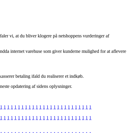
faler vi, at du bliver klogere på netshoppens vurderinger af
i endda internet varehuse som giver kunderne mulighed for at aflevere
sserer betaling ifald du realiserer et indkøb.
neste opdatering af sidens oplysninger.
1
1
1
1
1
1
1
1
1
1
1
1
1
1
1
1
1
1
1
1
1
1
1
1
1
1
1
1
1
1
1
1
1
1
1
1
1
1
1
1
1
1
1
1
1
1
1
1
1
1
1
1