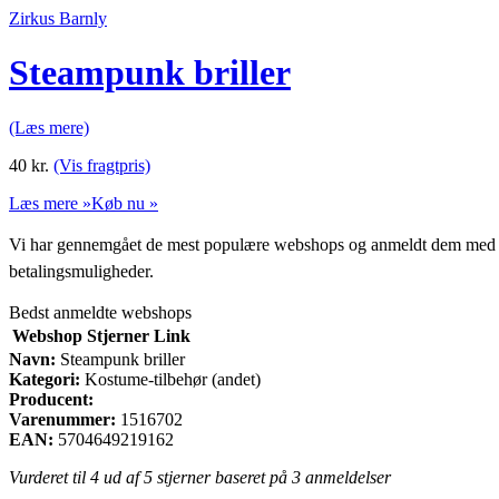
Zirkus Barnly
Steampunk briller
(Læs mere)
40
kr.
(Vis fragtpris)
Læs mere »
Køb nu »
Vi har gennemgået de mest populære webshops og anmeldt dem med stjern
betalingsmuligheder.
Bedst anmeldte webshops
Webshop
Stjerner
Link
Navn:
Steampunk briller
Kategori:
Kostume-tilbehør (andet)
Producent:
Varenummer:
1516702
EAN:
5704649219162
Vurderet til
4
ud af 5 stjerner baseret på
3
anmeldelser