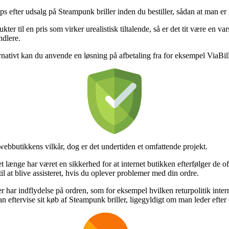
 efter udsalg på Steampunk briller inden du bestiller, sådan at man er gar
r til en pris som virker urealistisk tiltalende, så er det tit være en va
ndlere.
nativt kan du anvende en løsning på afbetaling fra for eksempel ViaBill
bbutikkens vilkår, dog er det undertiden et omfattende projekt.
 længe har været en sikkerhed for at internet butikken efterfølger de off
l at blive assisteret, hvis du oplever problemer med din ordre.
der har indflydelse på ordren, som for eksempel hvilken returpolitik inter
 eftervise sit køb af Steampunk briller, ligegyldigt om man leder efter e