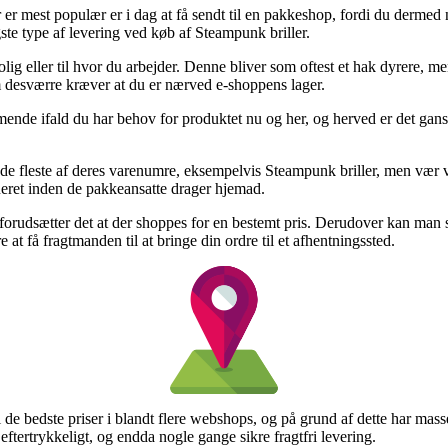
er er mest populær er i dag at få sendt til en pakkeshop, fordi du derme
gste type af levering ved køb af Steampunk briller.
olig eller til hvor du arbejder. Denne bliver som oftest et hak dyrere, 
som desværre kræver at du er nærved e-shoppens lager.
ende ifald du har behov for produktet nu og her, og herved er det gansk
å de fleste af deres varenumre, eksempelvis Steampunk briller, men vær
bueret inden de pakkeansatte drager hjemad.
e forudsætter det at der shoppes for en bestemt pris. Derudover kan man 
at få fragtmanden til at bringe din ordre til et afhentningssted.
l de bedste priser i blandt flere webshops, og på grund af dette har mass
 eftertrykkeligt, og endda nogle gange sikre fragtfri levering.