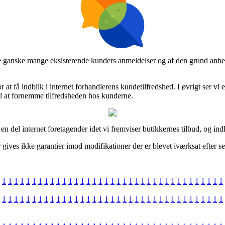
terse ganske mange eksisterende kunders anmeldelser og af den grund anbe
 at få indblik i internet forhandlerens kundetilfredshed. I øvrigt ser v
il at fornemme tilfredsheden hos kunderne.
 del internet foretagender idet vi fremviser butikkernes tilbud, og indka
ives ikke garantier imod modifikationer der er blevet iværksat efter se
1
1
1
1
1
1
1
1
1
1
1
1
1
1
1
1
1
1
1
1
1
1
1
1
1
1
1
1
1
1
1
1
1
1
1
1
1
1
1
1
1
1
1
1
1
1
1
1
1
1
1
1
1
1
1
1
1
1
1
1
1
1
1
1
1
1
1
1
1
1
1
1
1
1