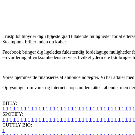
Trustpilot tilbyder dig i højeste grad tiltalende muligheder for at ef
Steampunk briller inden du køber.
Facebook bringer dig ligeledes fuldstændig fordelagtige muligheder for
en vurdering af virksomhedens service, hvilket ydermere bør bruges t
Vores hjemmeside finansieres af annonceindtægter. Vi har aftaler med en
Oplysninger om varer og internet shops understøttes løbende, men der g
BITLY:
1
1
1
1
1
1
1
1
1
1
1
1
1
1
1
1
1
1
1
1
1
1
1
1
1
1
1
1
1
1
1
1
1
1
1
1
1
SPOTIFY:
1
1
1
1
1
1
1
1
1
1
1
1
1
1
1
1
1
1
1
1
1
1
1
1
1
1
1
1
1
1
1
1
1
1
1
1
1
CUTTLY BIO:
1