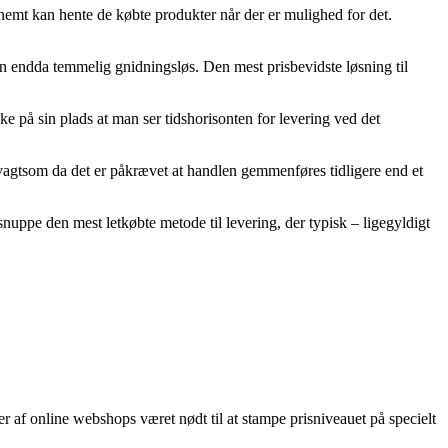
d nemt kan hente de købte produkter når der er mulighed for det.
men endda temmelig gnidningsløs. Den mest prisbevidste løsning til
e på sin plads at man ser tidshorisonten for levering ved det
 vagtsom da det er påkrævet at handlen gemmenføres tidligere end et
snuppe den mest letkøbte metode til levering, der typisk – ligegyldigt
er af online webshops været nødt til at stampe prisniveauet på specielt