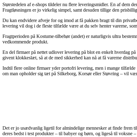
Størstedelen af e-shops tildeler nu flere leveringsmidler. En af dem d
Fragtløsningen er jo virkelig simpel, samt desuden tillige den prisbilli
Du kan endvidere afveje for og imod at få pakken bragt til din privatb
levering vil dog i de fleste tilfælde være at du selv henter varerne, 
Fragtperioden på Kostume-tilbehør (andet) er naturligvis ultra bestemm
vedkommende produkt.
En del firmaer på nettet udlover levering på blot en enkelt hverdag p
givent klokkeslæt, så at de med sikkerhed kan nå at få varerne distri
Indtil flere online firmaer yder portofri levering, men i mange tilfæld
om man opholder sig tæt på Silkeborg, Korsør eller Støvring – vil være 
Det er jo usædvanlig ligetil for almindelige mennesker at finde frem ti
deres bedst i test produkter – til babyer og børn, og ligeså til voksne –