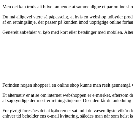
Men det kan trods alt blive lønnende at sammenligne et par online shops
Du må alligevel være så påpasselig, at hvis en webshop udbyder produkte
af en retningslinje, der passer på kunden imod uoprigtige online forha
Generelt anbefaler vi køb med kort eller betalinger med mobilen. Alter
Forinden nogen shopper i en online shop kunne man reelt gennemgå we
Et alternativ er at se om internet webshoppen er e-mærket, eftersom det
af sagkyndige der mestrer retningslinjerne. Desuden får du anledning ti
For øvrigt foreslåes det at køberen er sat ind i de væsentligste vilkår 
enhver tid beholder ens e-mail kvittering, således man når som helst kan