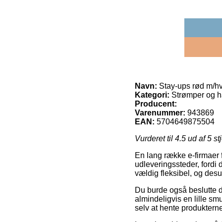
Navn:
Stay-ups rød m/hvi
Kategori:
Strømper og h
Producent:
Varenummer:
943869
EAN:
5704649875504
Vurderet til
4.5
ud af 5 st
En lang række e-firmaer 
udleveringssteder, fordi
vældig fleksibel, og desu
Du burde også beslutte di
almindeligvis en lille sm
selv at hente produkterne