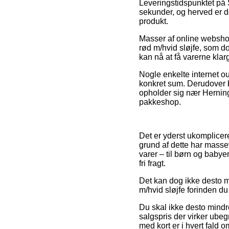
Leveringstidspunktet på 
sekunder, og herved er de
produkt.
Masser af online websho
rød m/hvid sløjfe, som do
kan nå at få varerne klarg
Nogle enkelte internet ou
konkret sum. Derudover b
opholder sig nær Herning, 
pakkeshop.
Det er yderst ukompliceret
grund af dette har massev
varer – til børn og baby
fri fragt.
Det kan dog ikke desto mi
m/hvid sløjfe forinden du 
Du skal ikke desto mindre
salgspris der virker ubeg
med kort er i hvert fald 