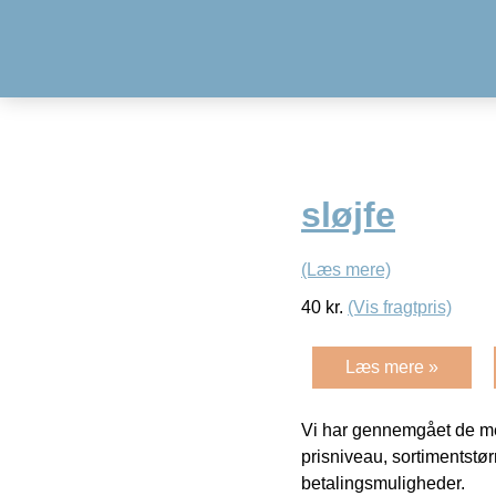
sløjfe
(Læs mere)
40
kr.
(Vis fragtpris)
Læs mere »
Vi har gennemgået de mes
prisniveau, sortimentstø
betalingsmuligheder.