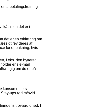
 en afbetalingsløsning
ilkår, men det er i
at det er en erklæring om
mæssigt revideres af
nce for opbakning, hvis
n, f.eks. den bytteret
holder ens e-mail
 uafhængig om du er på
nde konsumenters
f Stay-ups rød m/hvid
etningens troværdighed. I