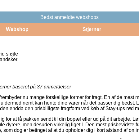
Bedst anmeldte webshops
Webshop
Stjerner
d sløjfe
andsker
jerner baseret på
37
anmeldelser
frembyder nu mange forskellige former for fragt. En af de mest
 du dermed nemt kan hente dine varer når det passer dig bedst. 
den endda den prisbilligste fragtform ved køb af Stay-ups rød m/
g for at få pakken sendt til din bopæl eller ud på dit arbejde. L
ule dyrere, men desuden virkelig ligetil. Den mest prisbevidste f
, som dog er betinget af at du opholder dig i kort afstand af onl