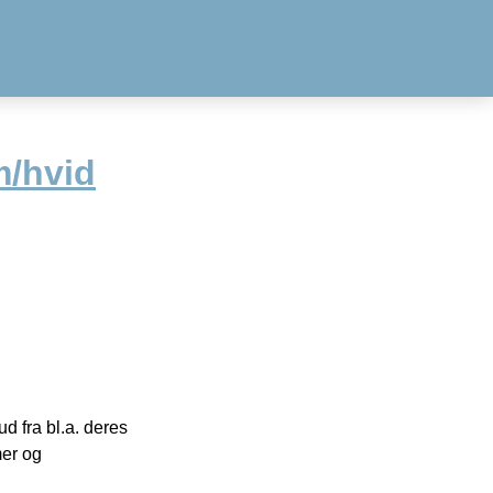
m/hvid
 fra bl.a. deres
mer og