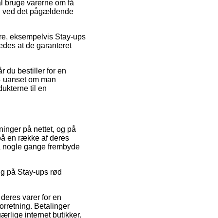
al bruge varerne om få
ing ved det pågældende
re, eksempelvis Stay-ups
ledes at de garanteret
 du bestiller for en
 – uanset om man
dukterne til en
tninger på nettet, og på
 på en række af deres
da nogle gange frembyde
alg på Stay-ups rød
 deres varer for en
orretning. Betalinger
ærlige internet butikker.