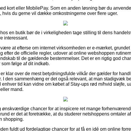
 med kort eller MobilePay. Som en anden løsning bør du anvende
, hvis du gerne vil dække omkostningerne over flere uger.
os en butik bør de i virkeligheden tage stilling til dens handelsv
e interessant.
r være at efterse om internet virksomheden er e-mærket, grundet 
sig efter de officielle regler, udover at online webshoppen rutine
endskab til de gældende bestemmelser. Det er en rigtig god cha
 som følge af dit indkøb.
r er klar over de mest betydningsfulde vilkår der gælder for handle
. I den sammenhæng er det også relevant, at man stadigvæk be
il enhver tid kan vidne om købet af Stay-ups rød m/hvid sløjfe,
 eller mand.
lig ønskværdige chancer for at inspicere ret mange forhenvære
grund er det at foretrække, at du studerer netshoppens omtaler a
in shopping.
n fuldt ud fordelagtige chancer for at få en idé om online forr