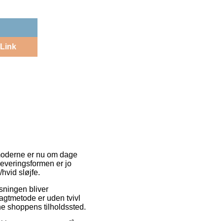
Link
 moderne er nu om dage
Leveringsformen er jo
hvid sløjfe.
øsningen bliver
ragtmetode er uden tvivl
ine shoppens tilholdssted.