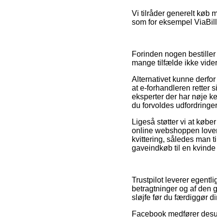
Vi tilråder generelt køb
som for eksempel ViaBill
Forinden nogen bestiller h
mange tilfælde ikke vider
Alternativet kunne derfo
at e-forhandleren retter 
eksperter der har nøje k
du forvoldes udfordringer
Ligeså støtter vi at købe
online webshoppen lover
kvittering, således man t
gaveindkøb til en kvinde
Trustpilot leverer egent
betragtninger og af den 
sløjfe før du færdiggør d
Facebook medfører desude