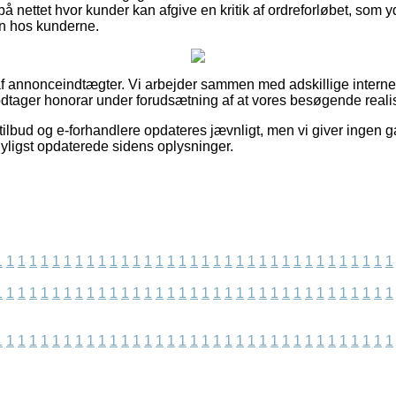
å nettet hvor kunder kan afgive en kritik af ordreforløbet, som 
den hos kunderne.
f annonceindtægter. Vi arbejder sammen med adskillige interne
odtager honorar under forudsætning af at vores besøgende realise
ilbud og e-forhandlere opdateres jævnligt, men vi giver ingen g
nyligst opdaterede sidens oplysninger.
1
1
1
1
1
1
1
1
1
1
1
1
1
1
1
1
1
1
1
1
1
1
1
1
1
1
1
1
1
1
1
1
1
1
1
1
1
1
1
1
1
1
1
1
1
1
1
1
1
1
1
1
1
1
1
1
1
1
1
1
1
1
1
1
1
1
1
1
1
1
1
1
1
1
1
1
1
1
1
1
1
1
1
1
1
1
1
1
1
1
1
1
1
1
1
1
1
1
1
1
1
1
1
1
1