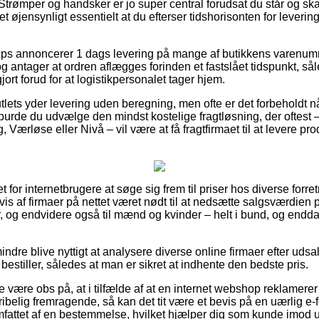
Strømper og handsker er jo super central forudsat du står og sk
t øjensynligt essentielt at du efterser tidshorisonten for lever
ps annoncerer 1 dags levering på mange af butikkens varenum
g antager at ordren aflægges forinden et fastslået tidspunkt, så
jort forud for at logistikpersonalet tager hjem.
tlets yder levering uden beregning, men ofte er det forbeholdt når
urde du udvælge den mindst kostelige fragtløsning, der oftest
Værløse eller Nivå – vil være at få fragtfirmaet til at levere pro
 for internetbrugere at søge sig frem til priser hos diverse forre
is af firmaer på nettet været nødt til at nedsætte salgsværdien
er, og endvidere også til mænd og kvinder – helt i bund, og end
ndre blive nyttigt at analysere diverse online firmaer efter uds
bestiller, således at man er sikret at indhente den bedste pris.
 være obs på, at i tilfælde af at en internet webshop reklamerer
ribelig fremragende, så kan det tit være et bevis på en uærlig e-f
omfattet af en bestemmelse, hvilket hjælper dig som kunde imod u