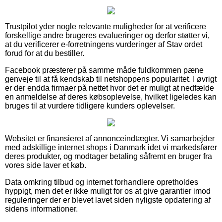
Trustpilot yder nogle relevante muligheder for at verificere
forskellige andre brugeres evalueringer og derfor støtter vi,
at du verificerer e-forretningens vurderinger af Stav ordet
forud for at du bestiller.
Facebook præsterer på samme måde fuldkommen pæne
genveje til at få kendskab til netshoppens popularitet. I øvrigt
er der endda firmaer på nettet hvor det er muligt at nedfælde
en anmeldelse af deres købsoplevelse, hvilket ligeledes kan
bruges til at vurdere tidligere kunders oplevelser.
Websitet er finansieret af annonceindtægter. Vi samarbejder
med adskillige internet shops i Danmark idet vi markedsfører
deres produkter, og modtager betaling såfremt en bruger fra
vores side laver et køb.
Data omkring tilbud og internet forhandlere opretholdes
hyppigt, men det er ikke muligt for os at give garantier imod
reguleringer der er blevet lavet siden nyligste opdatering af
sidens informationer.