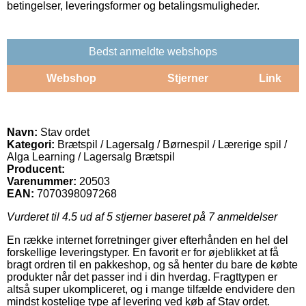
betingelser, leveringsformer og betalingsmuligheder.
Bedst anmeldte webshops
Webshop
Stjerner
Link
Navn:
Stav ordet
Kategori:
Brætspil / Lagersalg / Børnespil / Lærerige spil /
Alga Learning / Lagersalg Brætspil
Producent:
Varenummer:
20503
EAN:
7070398097268
Vurderet til
4.5
ud af 5 stjerner baseret på
7
anmeldelser
En række internet forretninger giver efterhånden en hel del
forskellige leveringstyper. En favorit er for øjeblikket at få
bragt ordren til en pakkeshop, og så henter du bare de købte
produkter når det passer ind i din hverdag. Fragttypen er
altså super ukompliceret, og i mange tilfælde endvidere den
mindst kostelige type af levering ved køb af Stav ordet.