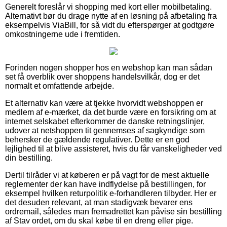
Generelt foreslår vi shopping med kort eller mobilbetaling.
Alternativt bør du drage nytte af en løsning på afbetaling fra
eksempelvis ViaBill, for så vidt du efterspørger at godtgøre
omkostningerne ude i fremtiden.
Forinden nogen shopper hos en webshop kan man sådan
set få overblik over shoppens handelsvilkår, dog er det
normalt et omfattende arbejde.
Et alternativ kan være at tjekke hvorvidt webshoppen er
medlem af e-mærket, da det burde være en forsikring om at
internet selskabet efterkommer de danske retningslinjer,
udover at netshoppen tit gennemses af sagkyndige som
behersker de gældende regulativer. Dette er en god
lejlighed til at blive assisteret, hvis du får vanskeligheder ved
din bestilling.
Dertil tilråder vi at køberen er på vagt for de mest aktuelle
reglementer der kan have indflydelse på bestillingen, for
eksempel hvilken returpolitik e-forhandleren tilbyder. Her er
det desuden relevant, at man stadigvæk bevarer ens
ordremail, således man fremadrettet kan påvise sin bestilling
af Stav ordet, om du skal købe til en dreng eller pige.