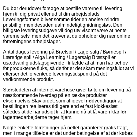
Du bør derudover forsøge at bestille varerne til levering
hjem til dig privat eller ud til din arbejdsplads.
Leveringsformen bliver somme tider en anelse mindre
prisbillig, men desuden ualmindeligt gnidningsløs. Den
billigste leveringsudgave vil dog utvivlsomt være at hente
varerne selv, men det kræver at du opholder dig nær online
forretningens arbejdslager.
Antal dages levering på Brætspil / Lagersalg / Børnespil /
Lærerige spil / Alga Learning / Lagersalg Brætspil er
usædvanlig udslagsgivende i tilfælde af at man har behov
for produkterne fluks, så derfor er det skam meningsfuldt at vi
efterser det forventede leveringstidspunkt på det
vedkommende produkt.
Størstedelen af internet varehuse giver løfte om levering på
næstkommende hverdag på en række produkter,
eksempelvis Stav ordet, som alligevel nødvendiggør at
bestillingen realiseres tidligere end et fast klokkeslæt,
således at de har udsigt til at kunne nå at få varen klar før
lagermedarbejderne tager hjem.
Nogle enkelte forretninger på nettet garanterer gratis fragt,
men i mange tilfælde er det under betingelse af at der købes