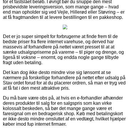
for et fastslået beløb. I øvrigt bør du snuppe den mest
prisbevidste leveringsversion, som mange gange – hvad
end man opholder sig ved Vejle, Hillerød eller Støvring – er
at få fragtmanden til at levere bestillingen til en pakkeshop.
Det er jo super simpelt for forbrugerne at finde frem til de
bedste priser fra flere internet varehuse, og derved har
massevis af forhandlere på nettet været presset til at at
sænke udsalgspriserne på varerne – til piger og drenge, og
ligeså til voksne – enormt, og endda nogle gange tilbyde
fragt uden betaling.
Det kan dog ikke desto mindre vise sig lønsomt at se
nærmere på forskellige forhandlere på nettet efter udsalg på
Stav ordet forud for at du placerer ordren, så man er tryg ved
at få fat i den mest attraktive pris.
Du må bare være obs på, at hvis en e-forhandler afhænder
deres produkter til salg for en salgspris som kan virke
kolossalt beskeden, så bør det mange gange være et
faresignal om en bedragerisk shop. Køb med betalingskort
er ikke desto mindre omsluttet af en vedtægt, hvilket hjælper
køber imod fup internet firmaer.