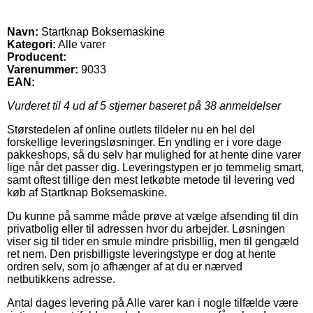
Navn:
Startknap Boksemaskine
Kategori:
Alle varer
Producent:
Varenummer:
9033
EAN:
Vurderet til
4
ud af 5 stjerner baseret på
38
anmeldelser
Størstedelen af online outlets tildeler nu en hel del
forskellige leveringsløsninger. En yndling er i vore dage
pakkeshops, så du selv har mulighed for at hente dine varer
lige når det passer dig. Leveringstypen er jo temmelig smart,
samt oftest tillige den mest letkøbte metode til levering ved
køb af Startknap Boksemaskine.
Du kunne på samme måde prøve at vælge afsending til din
privatbolig eller til adressen hvor du arbejder. Løsningen
viser sig til tider en smule mindre prisbillig, men til gengæld
ret nem. Den prisbilligste leveringstype er dog at hente
ordren selv, som jo afhænger af at du er nærved
netbutikkens adresse.
Antal dages levering på Alle varer kan i nogle tilfælde være