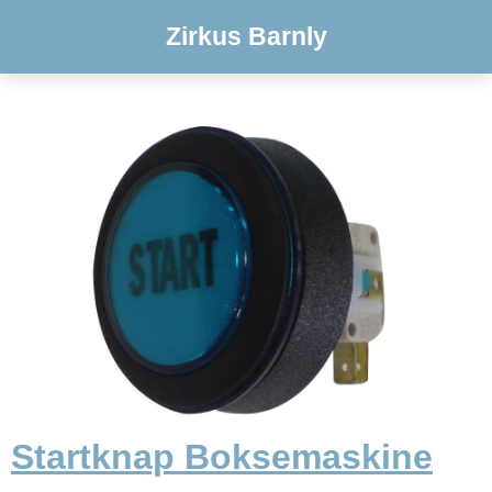
Zirkus Barnly
Startknap Boksemaskine