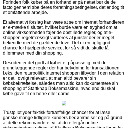
Forinden folk køber på en forhandler på nettet bør de de
facto gennemløbe deres forretningsbetingelser, det er dog tit
et omfattende arbejde.
Et alternativt forslag kan være at se om internet forhandleren
er e-mærke tilsluttet, hvilket burde være en tryghed om at
online virksomheden føjer de opstillede regler, og at e-
shoppen regelmæssigt vurderes af jurister der er meget
bekendte med de gældende love. Det er en rigtig god
chance for hjælpende service, for så vidt du skulle få
dilemmaer med din shopping.
Desuden er det godt at køber er påpasselig med de
grundlæggende regler der har betydning for transaktionen,
f.eks. den returpolitik internet shoppen tilbyder. I den relation
er det i øvrigt relevant, at man altid bevarer sin
købsbekræftelse, således man altid kan dokumentere sin
shopping af Startknap Boksemaskine, hvad end du skal
købe gave til en herre eller dame.
Trustpilot yder faktisk fortræffelige chancer for at læse
ganske mange tidligere kunders bedømmelser og på grund
af dette rekommanderer vi, at du eftergår online
virksomhedens ratings af Startknap Boksemaskine forud for