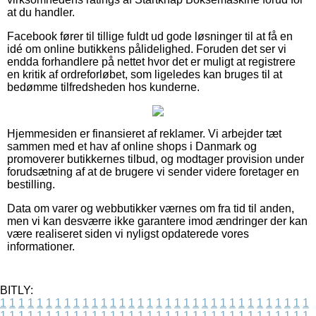
at du handler.
Facebook fører til tillige fuldt ud gode løsninger til at få en
idé om online butikkens pålidelighed. Foruden det ser vi
endda forhandlere på nettet hvor det er muligt at registrere
en kritik af ordreforløbet, som ligeledes kan bruges til at
bedømme tilfredsheden hos kunderne.
Hjemmesiden er finansieret af reklamer. Vi arbejder tæt
sammen med et hav af online shops i Danmark og
promoverer butikkernes tilbud, og modtager provision under
forudsætning af at de brugere vi sender videre foretager en
bestilling.
Data om varer og webbutikker værnes om fra tid til anden,
men vi kan desværre ikke garantere imod ændringer der kan
være realiseret siden vi nyligst opdaterede vores
informationer.
BITLY:
1
1
1
1
1
1
1
1
1
1
1
1
1
1
1
1
1
1
1
1
1
1
1
1
1
1
1
1
1
1
1
1
1
1
1
1
1
1
1
1
1
1
1
1
1
1
1
1
1
1
1
1
1
1
1
1
1
1
1
1
1
1
1
1
1
1
1
1