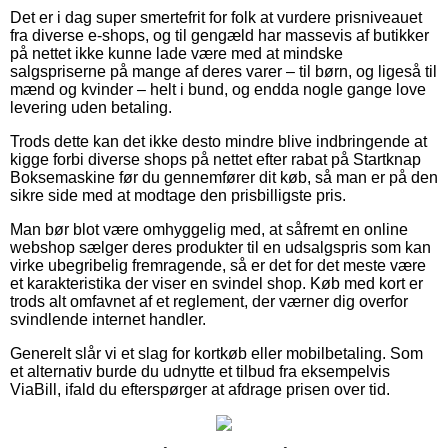
Det er i dag super smertefrit for folk at vurdere prisniveauet
fra diverse e-shops, og til gengæld har massevis af butikker
på nettet ikke kunne lade være med at mindske
salgspriserne på mange af deres varer – til børn, og ligeså til
mænd og kvinder – helt i bund, og endda nogle gange love
levering uden betaling.
Trods dette kan det ikke desto mindre blive indbringende at
kigge forbi diverse shops på nettet efter rabat på Startknap
Boksemaskine før du gennemfører dit køb, så man er på den
sikre side med at modtage den prisbilligste pris.
Man bør blot være omhyggelig med, at såfremt en online
webshop sælger deres produkter til en udsalgspris som kan
virke ubegribelig fremragende, så er det for det meste være
et karakteristika der viser en svindel shop. Køb med kort er
trods alt omfavnet af et reglement, der værner dig overfor
svindlende internet handler.
Generelt slår vi et slag for kortkøb eller mobilbetaling. Som
et alternativ burde du udnytte et tilbud fra eksempelvis
ViaBill, ifald du efterspørger at afdrage prisen over tid.