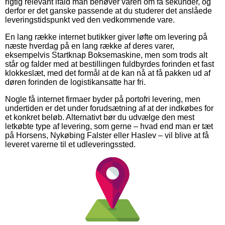
rigtig relevant ifald man behøver varen om få sekunder, og
derfor er det ganske passende at du studerer det anslåede
leveringstidspunkt ved den vedkommende vare.
En lang række internet butikker giver løfte om levering på
næste hverdag på en lang række af deres varer,
eksempelvis Startknap Boksemaskine, men som trods alt
står og falder med at bestillingen fuldbyrdes forinden et fast
klokkeslæt, med det formål at de kan nå at få pakken ud af
døren forinden de logistikansatte har fri.
Nogle få internet firmaer byder på portofri levering, men
undertiden er det under forudsætning af at der indkøbes for
et konkret beløb. Alternativt bør du udvælge den mest
letkøbte type af levering, som gerne – hvad end man er tæt
på Horsens, Nykøbing Falster eller Haslev – vil blive at få
leveret varerne til et udleveringssted.