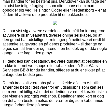
man handler for en bestemt pris. Derudover kan du tage den
mindst kostelige fragttype, som ofte – uanset om man
opholder sig ved Helsingør, Odder eller Fredensborg – er at
få dem til at køre dine produkter til en pakkeshop.
Det har vist sig at være særdeles problemfrit for forbrugerne
at vurdere prisniveauet fra diverse online selskaber, og af
den grund har adskillige forretninger på nettet været nødt til
at sænke salgsværdien på deres produkter – til drenge og
piger, samt til kvinder og mænd – en hel del, og endda nogle
gange sikre fragt uden gebyr.
Til gengæld kan det stadigvæk være gunstigt at besigtige en
række internet webshops efter rabatkoder på Star Wars
Servietter BB-8 før du handler, således at du er sikker på at
antage den bedste pris.
Du må trods alt være obs på, at i tilfælde af at en e-butik
afhænder bedst i test varer for en udsalgspris som kan ses
som enormt billig, så er det undertiden være et karakteristika
der viser en uoprigtig webshop. Betalinger med kort er dog
en del af en bestemmelse, der værner dig som køber imod
uægte forhandlere på nettet.