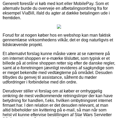
Generelt foreslår vi køb med kort eller MobilePay. Som et
alternativ burde du overveje en afbetalingsordning fra for
eksempel ViaBill, ifald du agter at dække betalingen ude i
fremtiden.
Forud for at nogen køber hos en webshop kan man faktisk
gennemlæse virksomhedens vilkår, det er dog naturligvis et
tidskrævende projekt.
Et alternativt forslag kunne måske være at se nærmere på
om internet shoppen er e-mærke tilsluttet, som typisk er et
billede på at online shoppen retter sig efter de danske regler,
samt at e-forretningen jævnligt revideres af sagkyndige som
er meget bekendte med vedtægterne på området. Desuden
tilbydes du genvej til assistance, såfremt du møder
udfordringer i forbindelse med din ordre.
Derudover stiller vi forslag om at køber er omhyggelig
omkring de mest vedkommende retningslinjer der kan have
betydning for handlen, f.eks. hvilken ombytningsret internet
firmaet har. I den relation er det desuden relevant, at man
altid bibeholder sin kvittering på e-mail, så man når som
helst vil kunne eftervise bestillingen af Star Wars Servietter