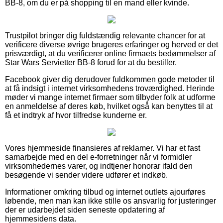
BB-8, om du er på shopping til en mand eller kvinde.
Trustpilot bringer dig fuldstændig relevante chancer for at
verificere diverse øvrige brugeres erfaringer og herved er det
prisværdigt, at du verificerer online firmaets bedømmelser af
Star Wars Servietter BB-8 forud for at du bestiller.
Facebook giver dig derudover fuldkommen gode metoder til
at få indsigt i internet virksomhedens troværdighed. Herinde
møder vi mange internet firmaer som tilbyder folk at udforme
en anmeldelse af deres køb, hvilket også kan benyttes til at
få et indtryk af hvor tilfredse kunderne er.
Vores hjemmeside finansieres af reklamer. Vi har et fast
samarbejde med en del e-forretninger når vi formidler
virksomhedernes varer, og indtjener honorar ifald den
besøgende vi sender videre udfører et indkøb.
Informationer omkring tilbud og internet outlets ajourføres
løbende, men man kan ikke stille os ansvarlig for justeringer
der er udarbejdet siden seneste opdatering af
hjemmesidens data.