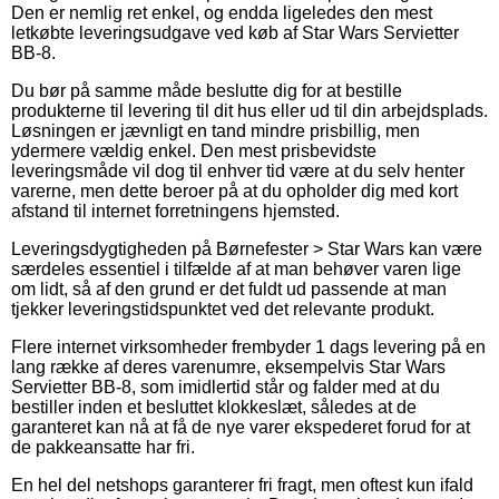
Den er nemlig ret enkel, og endda ligeledes den mest
letkøbte leveringsudgave ved køb af Star Wars Servietter
BB-8.
Du bør på samme måde beslutte dig for at bestille
produkterne til levering til dit hus eller ud til din arbejdsplads.
Løsningen er jævnligt en tand mindre prisbillig, men
ydermere vældig enkel. Den mest prisbevidste
leveringsmåde vil dog til enhver tid være at du selv henter
varerne, men dette beroer på at du opholder dig med kort
afstand til internet forretningens hjemsted.
Leveringsdygtigheden på Børnefester > Star Wars kan være
særdeles essentiel i tilfælde af at man behøver varen lige
om lidt, så af den grund er det fuldt ud passende at man
tjekker leveringstidspunktet ved det relevante produkt.
Flere internet virksomheder frembyder 1 dags levering på en
lang række af deres varenumre, eksempelvis Star Wars
Servietter BB-8, som imidlertid står og falder med at du
bestiller inden et besluttet klokkeslæt, således at de
garanteret kan nå at få de nye varer ekspederet forud for at
de pakkeansatte har fri.
En hel del netshops garanterer fri fragt, men oftest kun ifald