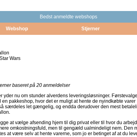
Bedst anmeldte webshops
Webshop
Stjerner
allon
Star Wars
jerner baseret på
20
anmeldelser
er yder nu om stunder alverdens leveringsløsninger. Førstevalg
l en pakkeshop, hvor det er muligt at hente de nyindkøbte varer p
så særdeles let gængelig, og endda derudover den mest betalel
llon.
gge at vælge afsending hjem til dig privat eller til hvor du arbej
mere omkostningsfuld, men til gengæld ualmindeligt nem. Den me
s at være selv at hente varerne, som jo er betinget af at du lever