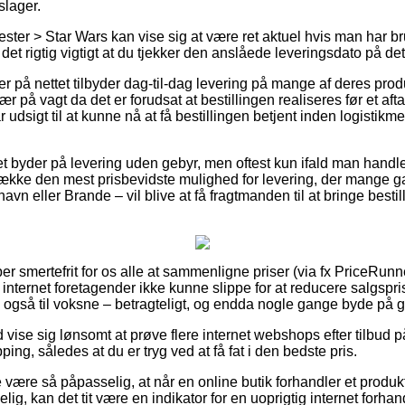
slager.
ster > Star Wars kan vise sig at være ret aktuel hvis man har br
r det rigtig vigtigt at du tjekker den anslåede leveringsdato på de
ger på nettet tilbyder dag-til-dag levering på mange af deres pro
r på vagt da det er forudsat at bestillingen realiseres før et afta
r udsigt til at kunne nå at få bestillingen betjent inden logistik
et byder på levering uden gebyr, men oftest kun ifald man handl
ække den mest prisbevidste mulighed for levering, der mange 
vn eller Brande – vil blive at få fragtmanden til at bringe bestill
er smertefrit for os alle at sammenligne priser (via fx PriceRun
f internet foretagender ikke kunne slippe for at reducere salgspri
e også til voksne – betragteligt, og endda nogle gange byde på gr
id vise sig lønsomt at prøve flere internet webshops efter tilbud 
ing, således at du er tryg ved at få fat i den bedste pris.
være så påpasselig, at når en online butik forhandler et produkt
g, kan det tit være en indikator for en uoprigtig internet forhan