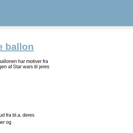
e ballon
 ballonen har motiver fra
en af Star wars til jeres
 fra bl.a. deres
mer og