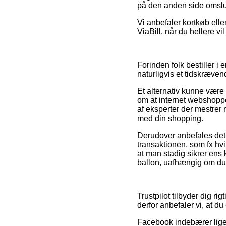
på den anden side omslut
Vi anbefaler kortkøb ell
ViaBill, når du hellere v
Forinden folk bestiller i
naturligvis et tidskræven
Et alternativ kunne være 
om at internet webshoppe
af eksperter der mestrer 
med din shopping.
Derudover anbefales det 
transaktionen, som fx hvil
at man stadig sikrer ens
ballon, uafhængig om du s
Trustpilot tilbyder dig r
derfor anbefaler vi, at du
Facebook indebærer lige s