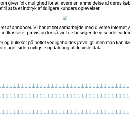
som giver folk mulighed for at levere en anmeldelse af deres kø
til at få et indtryk af tidligere kunders oplevelser.
eret af annoncer. Vi har et tæt samarbejde med diverse internet
 indkasserer provision for så vidt de besøgende vi sender videre
 og butikker på nettet vedligeholdes jævnligt, men man kan ikke 
foretaget siden nyligste opdatering af de viste data.
1
1
1
1
1
1
1
1
1
1
1
1
1
1
1
1
1
1
1
1
1
1
1
1
1
1
1
1
1
1
1
1
1
1
1
1
1
1
1
1
1
1
1
1
1
1
1
1
1
1
1
1
1
1
1
1
1
1
1
1
1
1
1
1
1
1
1
1
1
1
1
1
1
1
1
1
1
1
1
1
1
1
1
1
1
1
1
1
1
1
1
1
1
1
1
1
1
1
1
1
1
1
1
1
1