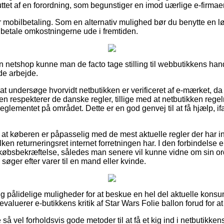
tet af en forordning, som begunstiger en imod uærlige e-firmaer
er mobilbetaling. Som en alternativ mulighed bør du benytte en l
il betale omkostningerne ude i fremtiden.
 en netshop kunne man de facto tage stilling til webbutikkens han
de arbejde.
at undersøge hvorvidt netbutikken er verificeret af e-mærket, da 
n respekterer de danske regler, tillige med at netbutikken rege
reglementet på området. Dette er en god genvej til at få hjælp, 
at køberen er påpasselig med de mest aktuelle regler der har i
ken returneringsret internet forretningen har. I den forbindelse e
 købsbekræftelse, således man senere vil kunne vidne om sin or
øger efter varer til en mand eller kvinde.
igtig pålidelige muligheder for at beskue en hel del aktuelle ko
 evaluerer e-butikkens kritik af Star Wars Folie ballon forud for a
å vel forholdsvis gode metoder til at få et kig ind i netbutikken