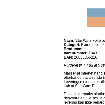
Navn:
Star Wars Folie b
Kategori:
Børnefester > 
Producent:
Varenummer:
1843
EAN:
26635355216
Vurderet til
4.4
ud af 5 st
Masser af internet handl
efterhånden at afsende ti
Leveringsmetoden er alt
køb af Star Wars Folie ba
Du kan alternativt planlæ
desværre en lille smule 
levering kan ikke benægte