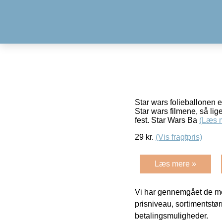
Star wars folieballonen er
Star wars filmene, så lig
fest. Star Wars Ba
(Læs 
29
kr.
(Vis fragtpris)
Læs mere »
Vi har gennemgået de mes
prisniveau, sortimentstø
betalingsmuligheder.