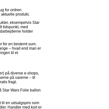
ug for ordren
t aktuelle produkt.
dukter, eksempelvis Star
lt tidspunkt, med
medarbejderne holder
er for en bestemt sum.
gange – hvad end man er
ingen til et
ner) på diverse e-shops,
serne på varerne – til
atis fragt.
på Star Wars Folie ballon
 til en udsalgspris som
dler. Handler med kort er