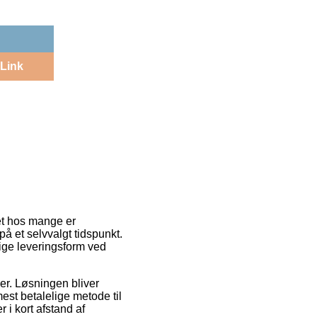
Link
et hos mange er
å et selvvalgt tidspunkt.
ige leveringsform ved
der. Løsningen bliver
st betalelige metode til
 i kort afstand af