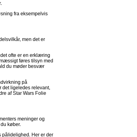
.
øsning fra eksempelvis
delsvilkår, men det er
det ofte er en erklæring
lmæssigt føres tilsyn med
ifald du møder besvær
ndvirkning på
r det ligeledes relevant,
dre af Star Wars Folie
nsumenters meninger og
t du køber.
s pålidelighed. Her er der