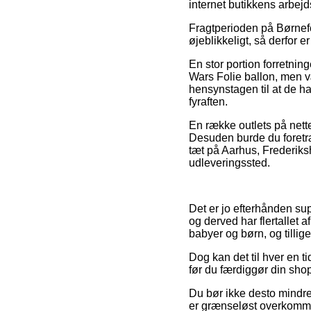
internet butikkens arbejd
Fragtperioden på Børnefe
øjeblikkeligt, så derfor e
En stor portion forretnin
Wars Folie ballon, men væ
hensynstagen til at de ha
fyraften.
En række outlets på nett
Desuden burde du foretr
tæt på Aarhus, Frederiksha
udleveringssted.
Det er jo efterhånden sup
og derved har flertallet a
babyer og børn, og tillig
Dog kan det til hver en t
før du færdiggør din shopp
Du bør ikke desto mindre 
er grænseløst overkommeli