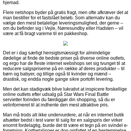
hjemad.
Flere netshops byder på gratis fragt, men ofte afkræver det at
man bestiller for et fastslået beløb. Som alternativ kan du
vælge den mest betalelige leveringsmulighed, der gerne –
om du befinder sig i Vejle, Nørresundby eller Hadsten – vil
være at få bragt varerne til en pakkeshop.
Det er i dag særligt hensigtsmæssigt for almindelige
dødelige at finde de bedste priser på diverse online outlets,
og ergo har de fleste internet webshops set sig tvunget til at
reducere salgspriserne på en række af deres produkter – til
børn og babyer, og tillige også til kvinder og mænd –
drastisk, og endda nogle gange sikre portofri levering.
Men det kan stadigvæk blive lukrativt at inspicere forskellige
online outlets efter udsalg på Star Wars Final Battle
servietter forinden du færdiggør din shopping, så du er
velinformeret til at indhente den mest attraktive pris.
Man må trods alt ikke undervurdere, at når en internet butik
afsætter bedst i test varer til salg for en salgspris der virker
enormt fordelagtig, burde det tit være et tegn på en svindel e-
forretning. Kortbetalinger er dog omfattet af en bestemmelse,