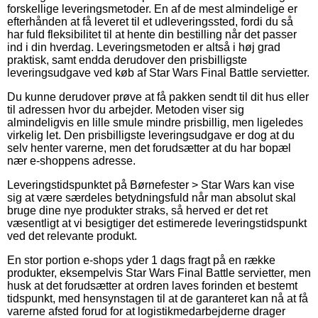
forskellige leveringsmetoder. En af de mest almindelige er
efterhånden at få leveret til et udleveringssted, fordi du så
har fuld fleksibilitet til at hente din bestilling når det passer
ind i din hverdag. Leveringsmetoden er altså i høj grad
praktisk, samt endda derudover den prisbilligste
leveringsudgave ved køb af Star Wars Final Battle servietter.
Du kunne derudover prøve at få pakken sendt til dit hus eller
til adressen hvor du arbejder. Metoden viser sig
almindeligvis en lille smule mindre prisbillig, men ligeledes
virkelig let. Den prisbilligste leveringsudgave er dog at du
selv henter varerne, men det forudsætter at du har bopæl
nær e-shoppens adresse.
Leveringstidspunktet på Børnefester > Star Wars kan vise
sig at være særdeles betydningsfuld når man absolut skal
bruge dine nye produkter straks, så herved er det ret
væsentligt at vi besigtiger det estimerede leveringstidspunkt
ved det relevante produkt.
En stor portion e-shops yder 1 dags fragt på en række
produkter, eksempelvis Star Wars Final Battle servietter, men
husk at det forudsætter at ordren laves forinden et bestemt
tidspunkt, med hensynstagen til at de garanteret kan nå at få
varerne afsted forud for at logistikmedarbejderne drager