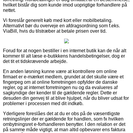
hvilket bistår dig som kunde imod uoprigtige forhandlere på
nettet.
Vi foreslår generelt køb med kort eller mobilbetaling.
Alternativt bør du overveje en afdragsordning som f.eks.
ViaBill, hvis du tilstræber at betale prisen over tid.
Forud for at nogen bestiller i en internet butik kan de når alt
kommer til alt læse e-butikkens handelsbetingelser, dog er
det tit et tidskrævende arbejde.
En anden løsning kunne være at kontrollere om online
firmaet er e-mærket medlem, grundet at det skulle være et
fingerpeg om at online forretningen opfylder de danske
regler, og at internet forretningen nu og da evalueres af
sagkyndige der kender til de gældende regler. Dette er
desuden din genvej til at blive hjulpet, når du bliver udsat for
problemer i processen med dit indkøb.
Yderligere foreslåes det at du er obs på de væsentligste
retningslinjer der er gældende for handlen, som fx hvilken
ombytningsret e-forhandleren benytter. I den relation er det
på samme måde vigtigt, at man altid opbevarer ens faktura