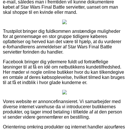
e-mail, således man i fremtiden vil kunne dokumentere
købet af Star Wars Final Battle servietter, uanset om man
skal shoppe til en kvinde eller mand.
Trustpilot bringer dig fuldkommen anstændige muligheder
for at gennemsøge en stor gruppe tidligere køberes
opfattelser og herved kan det være til hjælp, at du vurderer
e-forhandlerens anmeldelser af Star Wars Final Battle
servietter forinden du handler.
Facebook bringer dig ydermere fuldt ud fortræffelige
løsninger til at få en idé om netbutikkens kundetilfredshed.
Her møder vi nogle online butikker hvor du kan tilkendegive
en omtale af deres købsoplevelse, hvilket tilmed kan bruges
til at få et indblik i hvor glade kunderne er.
Vores website er annoncefinansieret. Vi samarbejder med
diverse internet varehuse da vi introducerer butikkernes
produkter, og tager imod betaling i tilfælde af at den person
vi sender videre gennemfører en bestilling.
Orientering omkring produkter og internet handler ajourføres