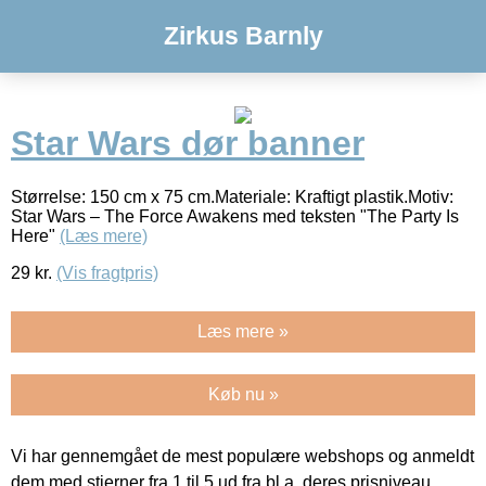
Zirkus Barnly
Star Wars dør banner
Størrelse: 150 cm x 75 cm.Materiale: Kraftigt plastik.Motiv:
Star Wars – The Force Awakens med teksten "The Party Is
Here"
(Læs mere)
29
kr.
(Vis fragtpris)
Læs mere »
Køb nu »
Vi har gennemgået de mest populære webshops og anmeldt
dem med stjerner fra 1 til 5 ud fra bl.a. deres prisniveau,