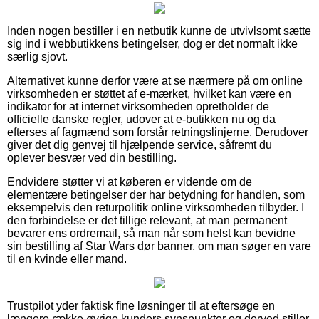
Inden nogen bestiller i en netbutik kunne de utvivlsomt sætte
sig ind i webbutikkens betingelser, dog er det normalt ikke
særlig sjovt.
Alternativet kunne derfor være at se nærmere på om online
virksomheden er støttet af e-mærket, hvilket kan være en
indikator for at internet virksomheden opretholder de
officielle danske regler, udover at e-butikken nu og da
efterses af fagmænd som forstår retningslinjerne. Derudover
giver det dig genvej til hjælpende service, såfremt du
oplever besvær ved din bestilling.
Endvidere støtter vi at køberen er vidende om de
elementære betingelser der har betydning for handlen, som
eksempelvis den returpolitik online virksomheden tilbyder. I
den forbindelse er det tillige relevant, at man permanent
bevarer ens ordremail, så man når som helst kan bevidne
sin bestilling af Star Wars dør banner, om man søger en vare
til en kvinde eller mand.
Trustpilot yder faktisk fine løsninger til at eftersøge en
længere række øvrige kunders synspunkter og derved stiller