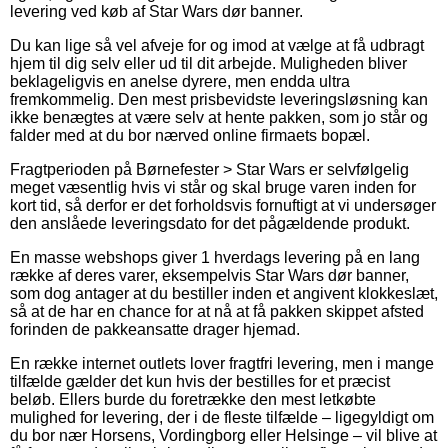
levering ved køb af Star Wars dør banner.
Du kan lige så vel afveje for og imod at vælge at få udbragt
hjem til dig selv eller ud til dit arbejde. Muligheden bliver
beklageligvis en anelse dyrere, men endda ultra
fremkommelig. Den mest prisbevidste leveringsløsning kan
ikke benægtes at være selv at hente pakken, som jo står og
falder med at du bor nærved online firmaets bopæl.
Fragtperioden på Børnefester > Star Wars er selvfølgelig
meget væsentlig hvis vi står og skal bruge varen inden for
kort tid, så derfor er det forholdsvis fornuftigt at vi undersøger
den anslåede leveringsdato for det pågældende produkt.
En masse webshops giver 1 hverdags levering på en lang
række af deres varer, eksempelvis Star Wars dør banner,
som dog antager at du bestiller inden et angivent klokkeslæt,
så at de har en chance for at nå at få pakken skippet afsted
forinden de pakkeansatte drager hjemad.
En række internet outlets lover fragtfri levering, men i mange
tilfælde gælder det kun hvis der bestilles for et præcist
beløb. Ellers burde du foretrække den mest letkøbte
mulighed for levering, der i de fleste tilfælde – ligegyldigt om
du bor nær Horsens, Vordingborg eller Helsinge – vil blive at