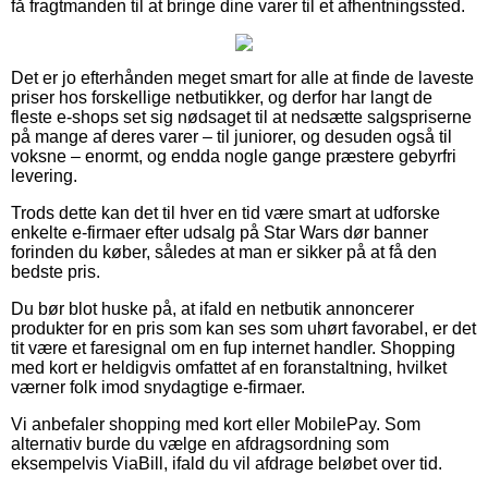
få fragtmanden til at bringe dine varer til et afhentningssted.
Det er jo efterhånden meget smart for alle at finde de laveste
priser hos forskellige netbutikker, og derfor har langt de
fleste e-shops set sig nødsaget til at nedsætte salgspriserne
på mange af deres varer – til juniorer, og desuden også til
voksne – enormt, og endda nogle gange præstere gebyrfri
levering.
Trods dette kan det til hver en tid være smart at udforske
enkelte e-firmaer efter udsalg på Star Wars dør banner
forinden du køber, således at man er sikker på at få den
bedste pris.
Du bør blot huske på, at ifald en netbutik annoncerer
produkter for en pris som kan ses som uhørt favorabel, er det
tit være et faresignal om en fup internet handler. Shopping
med kort er heldigvis omfattet af en foranstaltning, hvilket
værner folk imod snydagtige e-firmaer.
Vi anbefaler shopping med kort eller MobilePay. Som
alternativ burde du vælge en afdragsordning som
eksempelvis ViaBill, ifald du vil afdrage beløbet over tid.