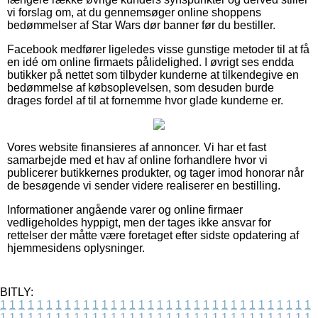
vi forslag om, at du gennemsøger online shoppens
bedømmelser af Star Wars dør banner før du bestiller.
Facebook medfører ligeledes visse gunstige metoder til at få
en idé om online firmaets pålidelighed. I øvrigt ses endda
butikker på nettet som tilbyder kunderne at tilkendegive en
bedømmelse af købsoplevelsen, som desuden burde
drages fordel af til at fornemme hvor glade kunderne er.
Vores website finansieres af annoncer. Vi har et fast
samarbejde med et hav af online forhandlere hvor vi
publicerer butikkernes produkter, og tager imod honorar når
de besøgende vi sender videre realiserer en bestilling.
Informationer angående varer og online firmaer
vedligeholdes hyppigt, men der tages ikke ansvar for
rettelser der måtte være foretaget efter sidste opdatering af
hjemmesidens oplysninger.
BITLY:
1
1
1
1
1
1
1
1
1
1
1
1
1
1
1
1
1
1
1
1
1
1
1
1
1
1
1
1
1
1
1
1
1
1
1
1
1
1
1
1
1
1
1
1
1
1
1
1
1
1
1
1
1
1
1
1
1
1
1
1
1
1
1
1
1
1
1
1