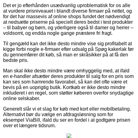
Det er jo efterhånden usædvanlig uproblematisk for os alle
at vurdere prisniveauet i blandt diverse firmaer på nettet, og
for det har massevis af online shops fundet det nødvendigt
at nedsætte priserne på specielt deres bedst i test produkter
– til babyer og børn, og yderligere også til damer og herrer –
voldsomt, og endda nogle gange præstere fri fragt.
Til gengæld kan det ikke desto mindre vise sig profitabelt at
kigge forbi nogle e-firmaer efter udsalg på Spøg kakerlak før
du gennemfører dit køb, så man er skråsikker på at få den
bedste pris.
Man skal ikke desto mindre være omhyggelig med, at ifald
en e-handler afsætter deres produkter til salg for en pris som
kan ses som hamrende favorabel, så kan det ofte være et
bevis på en uoprigtig butik. Kortkøb er ikke desto mindre
inkluderet i en regel, som støtter køberen overfor snydagtige
online selskaber.
Generelt slår vi et slag for køb med kort eller mobilbetaling.
Alternativt bør du vælge en afdragsløsning som for
eksempel ViaBill, ifald du ser en fordel i at godtgøre prisen
over et længere tidsrum.