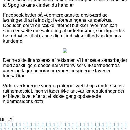
af Spøg kakerlak inden du handler.
Facebook byder på ydermere ganske ønskværdige
løsninger til at få indsigt i e-forretningens kundefokus.
Desuden ser vi en række internet butikker hvor man kan
sammensætte en evaluering af ordreforløbet, som ligeledes
bør udnyttes til at danne dig et indtryk af tilfredsheden hos
kunderne.
Denne side finansieres af reklamer. Vi har tætte samarbejder
med adskillige e-shops når vi fremviser virksomhedernes
varer, og tager honorar om vores besøgende laver en
transaktion.
Viden vedrørende varer og internet webshops understøttes
rutinemæssigt, men vi tager ikke ansvar for reguleringer der
er blevet lavet efter at vi sidste gang opdaterede
hjemmesidens data.
BITLY:
1
1
1
1
1
1
1
1
1
1
1
1
1
1
1
1
1
1
1
1
1
1
1
1
1
1
1
1
1
1
1
1
1
1
1
1
1
1
1
1
1
1
1
1
1
1
1
1
1
1
1
1
1
1
1
1
1
1
1
1
1
1
1
1
1
1
1
1