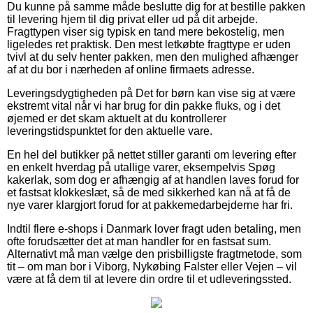
Du kunne på samme måde beslutte dig for at bestille pakken
til levering hjem til dig privat eller ud på dit arbejde.
Fragttypen viser sig typisk en tand mere bekostelig, men
ligeledes ret praktisk. Den mest letkøbte fragttype er uden
tvivl at du selv henter pakken, men den mulighed afhænger
af at du bor i nærheden af online firmaets adresse.
Leveringsdygtigheden på Det for børn kan vise sig at være
ekstremt vital når vi har brug for din pakke fluks, og i det
øjemed er det skam aktuelt at du kontrollerer
leveringstidspunktet for den aktuelle vare.
En hel del butikker på nettet stiller garanti om levering efter
en enkelt hverdag på utallige varer, eksempelvis Spøg
kakerlak, som dog er afhængig af at handlen laves forud for
et fastsat klokkeslæt, så de med sikkerhed kan nå at få de
nye varer klargjort forud for at pakkemedarbejderne har fri.
Indtil flere e-shops i Danmark lover fragt uden betaling, men
ofte forudsætter det at man handler for en fastsat sum.
Alternativt må man vælge den prisbilligste fragtmetode, som
tit – om man bor i Viborg, Nykøbing Falster eller Vejen – vil
være at få dem til at levere din ordre til et udleveringssted.