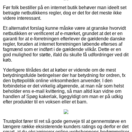
Før folk bestiller på en internet butik behøver man ideelt set
betragte netbutikkens regler, dog er det for det meste ikke
videre interessant.
Et alternativt forslag kunne måske være at granske hvorvidt
netbutikken er verificeret af e-mærket, grundet at det er en
garanti for at e-forretningen efterlever de gældende danske
regler, foruden at internet forretningen løbende efterses af
fagmænd som er indført i de gældende vilkår. Dette er en
god mulighed for støtte, ifald du skulle få udfordringer ved dit
køb.
Yderligere tilrådes det at køber er vidende om de mest
betydningsfulde betingelser der har betydning for ordren, fx
den byttepolitik online virksomheden anvender. I den
forbindelse er det virkelig afgørende, at man når som helst
beholder ens e-mail kvittering, så man altid kan vidne om
handlen af Spøg kakerlak, ligegyldigt om man er på udkig
efter produkter til en voksen eller et barn.
Trustpilot fører til ret så gode genveje til at gennemstøve en
længere række eksisterende kunders ratings og derfor er det
smart, at du eksaminerer online webshoppens bedømmelser