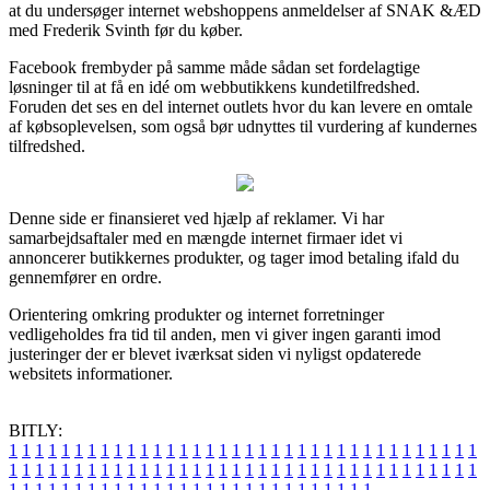
at du undersøger internet webshoppens anmeldelser af SNAK &ÆD
med Frederik Svinth før du køber.
Facebook frembyder på samme måde sådan set fordelagtige
løsninger til at få en idé om webbutikkens kundetilfredshed.
Foruden det ses en del internet outlets hvor du kan levere en omtale
af købsoplevelsen, som også bør udnyttes til vurdering af kundernes
tilfredshed.
Denne side er finansieret ved hjælp af reklamer. Vi har
samarbejdsaftaler med en mængde internet firmaer idet vi
annoncerer butikkernes produkter, og tager imod betaling ifald du
gennemfører en ordre.
Orientering omkring produkter og internet forretninger
vedligeholdes fra tid til anden, men vi giver ingen garanti imod
justeringer der er blevet iværksat siden vi nyligst opdaterede
websitets informationer.
BITLY:
1
1
1
1
1
1
1
1
1
1
1
1
1
1
1
1
1
1
1
1
1
1
1
1
1
1
1
1
1
1
1
1
1
1
1
1
1
1
1
1
1
1
1
1
1
1
1
1
1
1
1
1
1
1
1
1
1
1
1
1
1
1
1
1
1
1
1
1
1
1
1
1
1
1
1
1
1
1
1
1
1
1
1
1
1
1
1
1
1
1
1
1
1
1
1
1
1
1
1
1