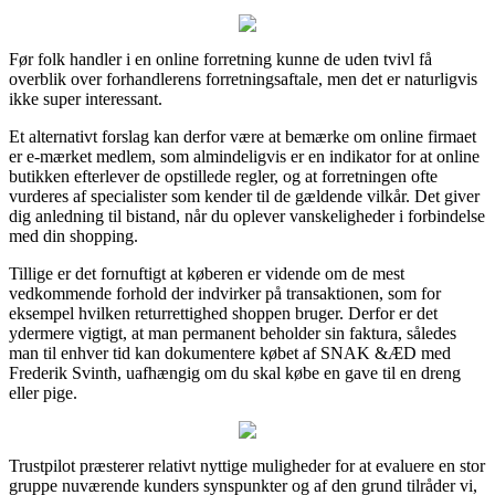
Før folk handler i en online forretning kunne de uden tvivl få
overblik over forhandlerens forretningsaftale, men det er naturligvis
ikke super interessant.
Et alternativt forslag kan derfor være at bemærke om online firmaet
er e-mærket medlem, som almindeligvis er en indikator for at online
butikken efterlever de opstillede regler, og at forretningen ofte
vurderes af specialister som kender til de gældende vilkår. Det giver
dig anledning til bistand, når du oplever vanskeligheder i forbindelse
med din shopping.
Tillige er det fornuftigt at køberen er vidende om de mest
vedkommende forhold der indvirker på transaktionen, som for
eksempel hvilken returrettighed shoppen bruger. Derfor er det
ydermere vigtigt, at man permanent beholder sin faktura, således
man til enhver tid kan dokumentere købet af SNAK &ÆD med
Frederik Svinth, uafhængig om du skal købe en gave til en dreng
eller pige.
Trustpilot præsterer relativt nyttige muligheder for at evaluere en stor
gruppe nuværende kunders synspunkter og af den grund tilråder vi,