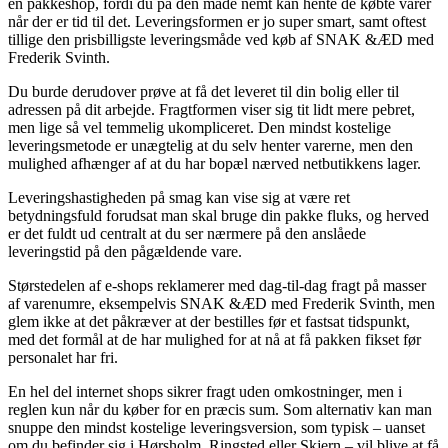
en pakkeshop, fordi du på den måde nemt kan hente de købte varer
når der er tid til det. Leveringsformen er jo super smart, samt oftest
tillige den prisbilligste leveringsmåde ved køb af SNAK &ÆD med
Frederik Svinth.
Du burde derudover prøve at få det leveret til din bolig eller til
adressen på dit arbejde. Fragtformen viser sig tit lidt mere pebret,
men lige så vel temmelig ukompliceret. Den mindst kostelige
leveringsmetode er unægtelig at du selv henter varerne, men den
mulighed afhænger af at du har bopæl nærved netbutikkens lager.
Leveringshastigheden på smag kan vise sig at være ret
betydningsfuld forudsat man skal bruge din pakke fluks, og herved
er det fuldt ud centralt at du ser nærmere på den anslåede
leveringstid på den pågældende vare.
Størstedelen af e-shops reklamerer med dag-til-dag fragt på masser
af varenumre, eksempelvis SNAK &ÆD med Frederik Svinth, men
glem ikke at det påkræver at der bestilles før et fastsat tidspunkt,
med det formål at de har mulighed for at nå at få pakken fikset før
personalet har fri.
En hel del internet shops sikrer fragt uden omkostninger, men i
reglen kun når du køber for en præcis sum. Som alternativ kan man
snuppe den mindst kostelige leveringsversion, som typisk – uanset
om du befinder sig i Hørsholm, Ringsted eller Skjern – vil blive at få