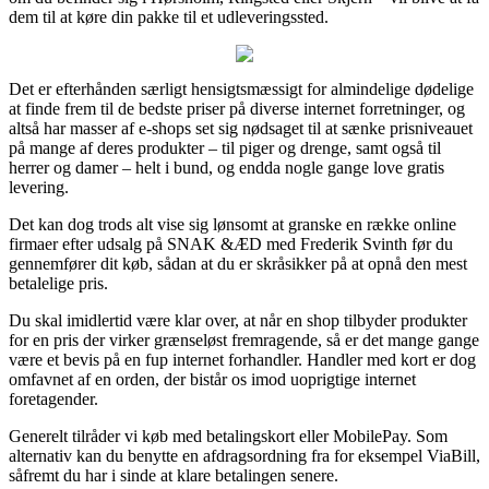
dem til at køre din pakke til et udleveringssted.
Det er efterhånden særligt hensigtsmæssigt for almindelige dødelige
at finde frem til de bedste priser på diverse internet forretninger, og
altså har masser af e-shops set sig nødsaget til at sænke prisniveauet
på mange af deres produkter – til piger og drenge, samt også til
herrer og damer – helt i bund, og endda nogle gange love gratis
levering.
Det kan dog trods alt vise sig lønsomt at granske en række online
firmaer efter udsalg på SNAK &ÆD med Frederik Svinth før du
gennemfører dit køb, sådan at du er skråsikker på at opnå den mest
betalelige pris.
Du skal imidlertid være klar over, at når en shop tilbyder produkter
for en pris der virker grænseløst fremragende, så er det mange gange
være et bevis på en fup internet forhandler. Handler med kort er dog
omfavnet af en orden, der bistår os imod uoprigtige internet
foretagender.
Generelt tilråder vi køb med betalingskort eller MobilePay. Som
alternativ kan du benytte en afdragsordning fra for eksempel ViaBill,
såfremt du har i sinde at klare betalingen senere.