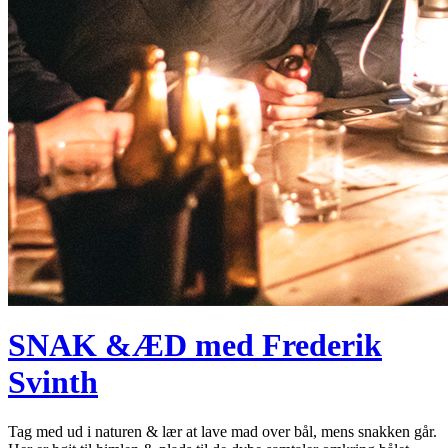
SNAK &ÆD med Frederik
Svinth
Tag med ud i naturen & lær at lave mad over bål, mens snakken går.