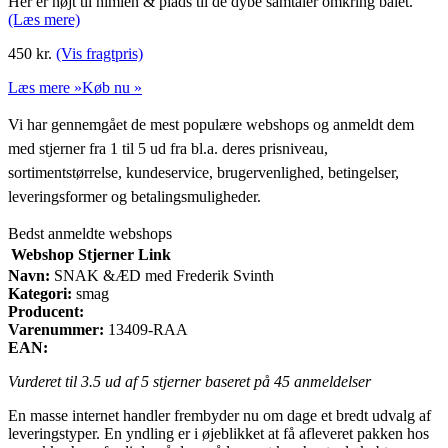
Her er højt til himlen & plads til de dybe samtaler omkring bålet.
(Læs mere)
450
kr.
(Vis fragtpris)
Læs mere »
Køb nu »
Vi har gennemgået de mest populære webshops og anmeldt dem
med stjerner fra 1 til 5 ud fra bl.a. deres prisniveau,
sortimentstørrelse, kundeservice, brugervenlighed, betingelser,
leveringsformer og betalingsmuligheder.
Bedst anmeldte webshops
Webshop
Stjerner
Link
Navn:
SNAK &ÆD med Frederik Svinth
Kategori:
smag
Producent:
Varenummer:
13409-RAA
EAN:
Vurderet til
3.5
ud af 5 stjerner baseret på
45
anmeldelser
En masse internet handler frembyder nu om dage et bredt udvalg af
leveringstyper. En yndling er i øjeblikket at få afleveret pakken hos