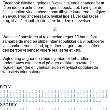
Facebook tilbyder ligeledes faktisk tiltalende chancer for at
få en idé om online forretningens popularitet. I øvrigt er der
faktisk online virksomheder som tilbyder kunderne at afgive
en evaluering af deres køb, hvilket lige så vel kan tages i
brug til at få et indblik i tidligere kunders oplevelser.
Websitet finansieres af reklameindtægter. Vi har et fast
samarbejde med en stribe internet butikker da vi publicerer
virksomhedernes tilbud, og indhenter godtgørelse såfremt
den person vi sender videre realiserer et køb.
Vejledning angående tilbud og internet forhandlere
understøttes ofte, men vi påtager os ikke ansvaret for
reguleringer der er iværksat siden vi nyligst opdaterede
websitets informationer.
BITLY:
1
1
1
1
1
1
1
1
1
1
1
1
1
1
1
1
1
1
1
1
1
1
1
1
1
1
1
1
1
1
1
1
1
1
1
1
1
1
1
1
1
1
1
1
1
1
1
1
1
1
1
1
1
1
1
1
1
1
1
1
1
1
1
1
1
1
1
1
1
1
1
1
1
1
1
1
1
1
1
1
1
1
1
1
1
1
1
1
1
1
1
1
1
1
1
1
1
1
1
1
SPOTIFY:
1
1
1
1
1
1
1
1
1
1
1
1
1
1
1
1
1
1
1
1
1
1
1
1
1
1
1
1
1
1
1
1
1
1