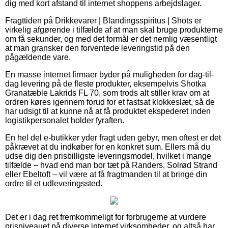
dig med kort afstand til internet shoppens arbejdslager.
Fragttiden på Drikkevarer | Blandingsspiritus | Shots er
virkelig afgørende i tilfælde af at man skal bruge produkterne
om få sekunder, og med det formål er det nemlig væsentligt
at man gransker den forventede leveringstid på den
pågældende vare.
En masse internet firmaer byder på muligheden for dag-til-
dag levering på de fleste produkter, eksempelvis Shotka
Granatæble Lakrids FL 70, som trods alt stiller krav om at
ordren køres igennem forud for et fastsat klokkeslæt, så de
har udsigt til at kunne nå at få produktet ekspederet inden
logistikpersonalet holder fyraften.
En hel del e-butikker yder fragt uden gebyr, men oftest er det
påkrævet at du indkøber for en konkret sum. Ellers må du
udse dig den prisbilligste leveringsmodel, hvilket i mange
tilfælde – hvad end man bor tæt på Randers, Solrød Strand
eller Ebeltoft – vil være at få fragtmanden til at bringe din
ordre til et udleveringssted.
Det er i dag ret fremkommeligt for forbrugerne at vurdere
prisniveauet på diverse internet virksomheder, og altså har