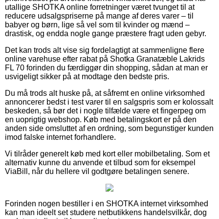
utallige SHOTKA online forretninger været tvunget til at
reducere udsalgspriserne på mange af deres varer – til
babyer og børn, lige så vel som til kvinder og mænd –
drastisk, og endda nogle gange præstere fragt uden gebyr.
Det kan trods alt vise sig fordelagtigt at sammenligne flere
online varehuse efter rabat på Shotka Granatæble Lakrids
FL 70 forinden du færdiggør din shopping, sådan at man er
usvigeligt sikker på at modtage den bedste pris.
Du må trods alt huske på, at såfremt en online virksomhed
annoncerer bedst i test varer til en salgspris som er kolossalt
beskeden, så bør det i nogle tilfælde være et fingerpeg om
en uoprigtig webshop. Køb med betalingskort er på den
anden side omsluttet af en ordning, som begunstiger kunden
imod falske internet forhandlere.
Vi tilråder generelt køb med kort eller mobilbetaling. Som et
alternativ kunne du anvende et tilbud som for eksempel
ViaBill, når du hellere vil godtgøre betalingen senere.
Forinden nogen bestiller i en SHOTKA internet virksomhed
kan man ideelt set studere netbutikkens handelsvilkår, dog