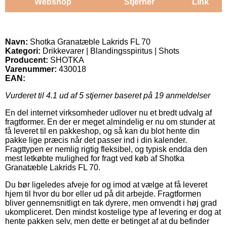
Webshop
Stjerner
Link
Navn:
Shotka Granatæble Lakrids FL 70
Kategori:
Drikkevarer | Blandingsspiritus | Shots
Producent:
SHOTKA
Varenummer:
430018
EAN:
Vurderet til
4.1
ud af 5 stjerner baseret på
19
anmeldelser
En del internet virksomheder udlover nu et bredt udvalg af
fragtformer. En der er meget almindelig er nu om stunder at
få leveret til en pakkeshop, og så kan du blot hente din
pakke lige præcis når det passer ind i din kalender.
Fragttypen er nemlig rigtig fleksibel, og typisk endda den
mest letkøbte mulighed for fragt ved køb af Shotka
Granatæble Lakrids FL 70.
Du bør ligeledes afveje for og imod at vælge at få leveret
hjem til hvor du bor eller ud på dit arbejde. Fragtformen
bliver gennemsnitligt en tak dyrere, men omvendt i høj grad
ukompliceret. Den mindst kostelige type af levering er dog at
hente pakken selv, men dette er betinget af at du befinder