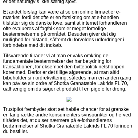
er det naturligvis ikke særlig sjovt.
Et andet forslag kan være at se om online firmaet er e-
mærket, fordi det ofte er en forsikring om at e-handlen
tilslutter sig de danske love, samt at internet forhandleren
ofte evalueres af fagfolk som er meget fortrolige
bestemmelserne på området. Desuden giver det dig
mulighed for bistand, såfremt du forvoldes udfordringer i
forbindelse med dit indkøb.
Tilsvarende tilråder vi at man er vaks omkring de
fundamentale bestemmelser der har betydning for
transaktionen, for eksempel den byttepolitik netshoppen
kører med. Derfor er det tillige afgørende, at man altid
bibeholder sin ordrekvittering, således man en anden gang
kan påvise sin ordre af Shotka Granatæble Lakrids FL 70,
uafhængig om du søger et produkt til en pige eller dreng.
Trustpilot frembyder stort set habile chancer for at granske
en lang række andre konsumenters synspunkter og herved
tilrådes det, at du ser nærmere på e-forhandlerens
bedømmelser af Shotka Granatæble Lakrids FL 70 forinden
du bestiller.