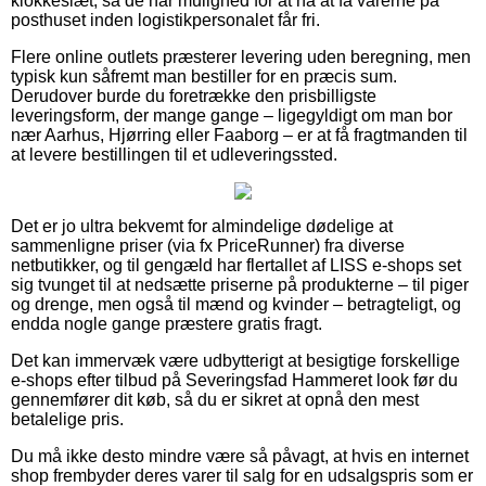
klokkeslæt, så de har mulighed for at nå at få varerne på
posthuset inden logistikpersonalet får fri.
Flere online outlets præsterer levering uden beregning, men
typisk kun såfremt man bestiller for en præcis sum.
Derudover burde du foretrække den prisbilligste
leveringsform, der mange gange – ligegyldigt om man bor
nær Aarhus, Hjørring eller Faaborg – er at få fragtmanden til
at levere bestillingen til et udleveringssted.
Det er jo ultra bekvemt for almindelige dødelige at
sammenligne priser (via fx PriceRunner) fra diverse
netbutikker, og til gengæld har flertallet af LISS e-shops set
sig tvunget til at nedsætte priserne på produkterne – til piger
og drenge, men også til mænd og kvinder – betragteligt, og
endda nogle gange præstere gratis fragt.
Det kan immervæk være udbytterigt at besigtige forskellige
e-shops efter tilbud på Severingsfad Hammeret look før du
gennemfører dit køb, så du er sikret at opnå den mest
betalelige pris.
Du må ikke desto mindre være så påvagt, at hvis en internet
shop frembyder deres varer til salg for en udsalgspris som er