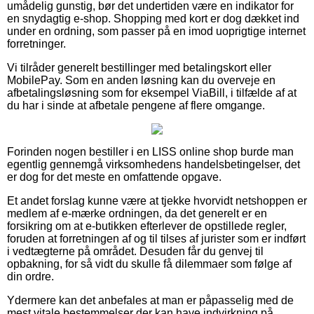
umådelig gunstig, bør det undertiden være en indikator for
en snydagtig e-shop. Shopping med kort er dog dækket ind
under en ordning, som passer på en imod uoprigtige internet
forretninger.
Vi tilråder generelt bestillinger med betalingskort eller
MobilePay. Som en anden løsning kan du overveje en
afbetalingsløsning som for eksempel ViaBill, i tilfælde af at
du har i sinde at afbetale pengene af flere omgange.
Forinden nogen bestiller i en LISS online shop burde man
egentlig gennemgå virksomhedens handelsbetingelser, det
er dog for det meste en omfattende opgave.
Et andet forslag kunne være at tjekke hvorvidt netshoppen er
medlem af e-mærke ordningen, da det generelt er en
forsikring om at e-butikken efterlever de opstillede regler,
foruden at forretningen af og til tilses af jurister som er indført
i vedtægterne på området. Desuden får du genvej til
opbakning, for så vidt du skulle få dilemmaer som følge af
din ordre.
Ydermere kan det anbefales at man er påpasselig med de
mest vitale bestemmelser der kan have indvirkning på