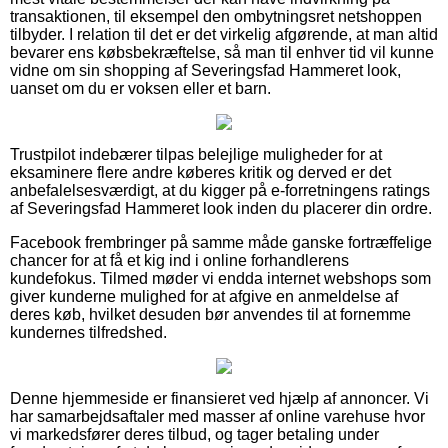
transaktionen, til eksempel den ombytningsret netshoppen
tilbyder. I relation til det er det virkelig afgørende, at man altid
bevarer ens købsbekræftelse, så man til enhver tid vil kunne
vidne om sin shopping af Severingsfad Hammeret look,
uanset om du er voksen eller et barn.
Trustpilot indebærer tilpas belejlige muligheder for at
eksaminere flere andre køberes kritik og derved er det
anbefalelsesværdigt, at du kigger på e-forretningens ratings
af Severingsfad Hammeret look inden du placerer din ordre.
Facebook frembringer på samme måde ganske fortræffelige
chancer for at få et kig ind i online forhandlerens
kundefokus. Tilmed møder vi endda internet webshops som
giver kunderne mulighed for at afgive en anmeldelse af
deres køb, hvilket desuden bør anvendes til at fornemme
kundernes tilfredshed.
Denne hjemmeside er finansieret ved hjælp af annoncer. Vi
har samarbejdsaftaler med masser af online varehuse hvor
vi markedsfører deres tilbud, og tager betaling under