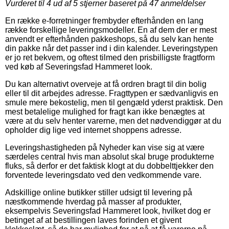
Vurderet til
4
ud af 5 stjerner baseret på
47
anmeldelser
En række e-forretninger frembyder efterhånden en lang
række forskellige leveringsmodeller. En af dem der er mest
anvendt er efterhånden pakkeshops, så du selv kan hente
din pakke når det passer ind i din kalender. Leveringstypen
er jo ret bekvem, og oftest tilmed den prisbilligste fragtform
ved køb af Severingsfad Hammeret look.
Du kan alternativt overveje at få ordren bragt til din bolig
eller til dit arbejdes adresse. Fragttypen er sædvanligvis en
smule mere bekostelig, men til gengæld yderst praktisk. Den
mest betalelige mulighed for fragt kan ikke benægtes at
være at du selv henter varerne, men det nødvendiggør at du
opholder dig lige ved internet shoppens adresse.
Leveringshastigheden på Nyheder kan vise sig at være
særdeles central hvis man absolut skal bruge produkterne
fluks, så derfor er det faktisk klogt at du dobbelttjekker den
forventede leveringsdato ved den vedkommende vare.
Adskillige online butikker stiller udsigt til levering på
næstkommende hverdag på masser af produkter,
eksempelvis Severingsfad Hammeret look, hvilket dog er
betinget af at bestillingen laves forinden et givent