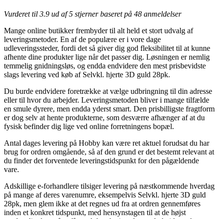
Vurderet til
3.9
ud af 5 stjerner baseret på
48
anmeldelser
Mange online butikker frembyder til alt held et stort udvalg af
leveringsmetoder. En af de populære er i vore dage
udleveringssteder, fordi det så giver dig god fleksibilitet til at kunne
afhente dine produkter lige når det passer dig. Løsningen er nemlig
temmelig gnidningsløs, og endda endvidere den mest prisbevidste
slags levering ved køb af Selvkl. hjerte 3D guld 28pk.
Du burde endvidere foretrække at vælge udbringning til din adresse
eller til hvor du arbejder. Leveringsmetoden bliver i mange tilfælde
en smule dyrere, men endda yderst smart. Den prisbilligste fragtform
er dog selv at hente produkterne, som desværre afhænger af at du
fysisk befinder dig lige ved online forretningens bopæl.
Antal dages levering på Hobby kan være ret aktuel forudsat du har
brug for ordren omgående, så af den grund er det bestemt relevant at
du finder det forventede leveringstidspunkt for den pågældende
vare.
Adskillige e-forhandlere tilsiger levering på næstkommende hverdag
på mange af deres varenumre, eksempelvis Selvkl. hjerte 3D guld
28pk, men glem ikke at det regnes ud fra at ordren gennemføres
inden et konkret tidspunkt, med hensynstagen til at de højst