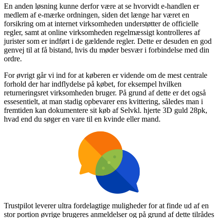
En anden løsning kunne derfor være at se hvorvidt e-handlen er
medlem af e-mærke ordningen, siden det længe har været en
forsikring om at internet virksomheden understøtter de officielle
regler, samt at online virksomheden regelmæssigt kontrolleres af
jurister som er indført i de gældende regler. Dette er desuden en god
genvej til at få bistand, hvis du møder besvær i forbindelse med din
ordre.
For øvrigt går vi ind for at køberen er vidende om de mest centrale
forhold der har indflydelse på købet, for eksempel hvilken
returneringsret virksomheden bruger. På grund af dette er det også
essesentielt, at man stadig opbevarer ens kvittering, således man i
fremtiden kan dokumentere sit køb af Selvkl. hjerte 3D guld 28pk,
hvad end du søger en vare til en kvinde eller mand.
Trustpilot leverer ultra fordelagtige muligheder for at finde ud af en
stor portion øvrige brugeres anmeldelser og på grund af dette tilrådes