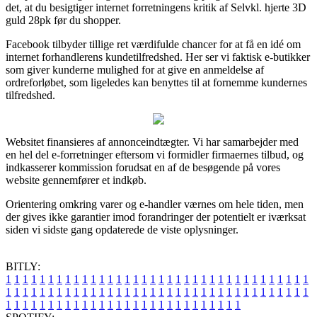
det, at du besigtiger internet forretningens kritik af Selvkl. hjerte 3D
guld 28pk før du shopper.
Facebook tilbyder tillige ret værdifulde chancer for at få en idé om
internet forhandlerens kundetilfredshed. Her ser vi faktisk e-butikker
som giver kunderne mulighed for at give en anmeldelse af
ordreforløbet, som ligeledes kan benyttes til at fornemme kundernes
tilfredshed.
Websitet finansieres af annonceindtægter. Vi har samarbejder med
en hel del e-forretninger eftersom vi formidler firmaernes tilbud, og
indkasserer kommission forudsat en af de besøgende på vores
website gennemfører et indkøb.
Orientering omkring varer og e-handler værnes om hele tiden, men
der gives ikke garantier imod forandringer der potentielt er iværksat
siden vi sidste gang opdaterede de viste oplysninger.
BITLY:
1
1
1
1
1
1
1
1
1
1
1
1
1
1
1
1
1
1
1
1
1
1
1
1
1
1
1
1
1
1
1
1
1
1
1
1
1
1
1
1
1
1
1
1
1
1
1
1
1
1
1
1
1
1
1
1
1
1
1
1
1
1
1
1
1
1
1
1
1
1
1
1
1
1
1
1
1
1
1
1
1
1
1
1
1
1
1
1
1
1
1
1
1
1
1
1
1
1
1
1