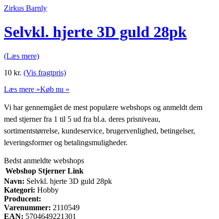
Zirkus Barnly
Selvkl. hjerte 3D guld 28pk
(Læs mere)
10
kr.
(Vis fragtpris)
Læs mere »
Køb nu »
Vi har gennemgået de mest populære webshops og anmeldt dem
med stjerner fra 1 til 5 ud fra bl.a. deres prisniveau,
sortimentstørrelse, kundeservice, brugervenlighed, betingelser,
leveringsformer og betalingsmuligheder.
Bedst anmeldte webshops
Webshop
Stjerner
Link
Navn:
Selvkl. hjerte 3D guld 28pk
Kategori:
Hobby
Producent:
Varenummer:
2110549
EAN:
5704649221301