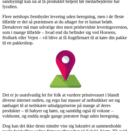
sandsynligt kan nå at få produktet betjent før medarbejderne har
fyraften.
Flere netshops frembyder levering uden beregning, men i de fleste
tilfælde er det så præmissen at du aftager for et fastsat beløb.
Derudover må man udvælge den mest prisbevidste leveringsversion,
som i mange tilfælde – hvad end du befinder sig ved Horsens,
Holbæk eller Vejen – vil blive at få fragtfirmaet til at køre din pakke
til en pakkeshop.
Det er jo usædvanlig let for folk at vurdere prisniveauet i blandt
diverse internet outlets, og ergo har masser af netbutikker set sig
nødsaget til at nedskære udsalgspriserne på mange af deres
produkter – til babyer og børn, og samtidig også til voksne –
voldsomt, og endda nogle gange præstere fragt uden beregning.
Dog kan det ikke desto mindre vise sig lukrativt at sammenholde