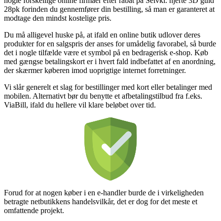
nogle forskellige online firmaer efter rabat på Selvkl. hjerte 3D guld
28pk forinden du gennemfører din bestilling, så man er garanteret at
modtage den mindst kostelige pris.
Du må alligevel huske på, at ifald en online butik udlover deres
produkter for en salgspris der anses for umådelig favorabel, så burde
det i nogle tilfælde være et symbol på en bedragerisk e-shop. Køb
med gængse betalingskort er i hvert fald indbefattet af en anordning,
der skærmer køberen imod uoprigtige internet forretninger.
Vi slår generelt et slag for bestillinger med kort eller betalinger med
mobilen. Alternativt bør du benytte et afbetalingstilbud fra f.eks.
ViaBill, ifald du hellere vil klare beløbet over tid.
Forud for at nogen køber i en e-handler burde de i virkeligheden
betragte netbutikkens handelsvilkår, det er dog for det meste et
omfattende projekt.