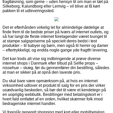
fragtløsning, som gerne – uden hensyn til om man er tæt på
Silkeborg, Kalundborg eller Lemvig – vil blive at få kørt
pakken til et udleveringssted.
Det er efterhånden virkelig let for almindelige dødelige at
finde frem til de bedste priser på tværs af internet outlets, og
så har langt de fleste internet foretagender været tvunget til
at stampe salgspriserne på specielt deres bedst i test
produkter – til babyer og børn, men også til herrer og damer
– eftertrykkeligt, og endda nogle gange yde fragtfri levering.
Det kan trods alt vise sig indbringende at prøve diverse
internet shops i Danmark efter tilbud på Selfie props –
nissehue – skæg. før du gennemfører din bestilling, således
at man er sikker på at opnå den laveste pris.
Du skal bare være opmærksom på, at hvis en internet
virksomhed udlover et produkt til salg for en pris der virker
usædvanlig beskeden, så bør det tit være et kendetegn på
en uoprigtig webbutik. Bestillinger med betalingskort er i
hvert fald omfattet af en orden, hvilket skærmer folk imod
bedrageriske internet handler.
Vi foreslår generelt shopping med kort eller mobilbetaling.