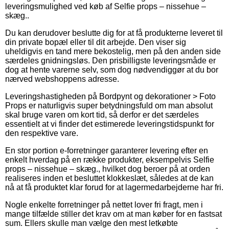
leveringsmulighed ved køb af Selfie props – nissehue –
skæg..
Du kan derudover beslutte dig for at få produkterne leveret til
din private bopæl eller til dit arbejde. Den viser sig
uheldigvis en tand mere bekostelig, men på den anden side
særdeles gnidningsløs. Den prisbilligste leveringsmåde er
dog at hente varerne selv, som dog nødvendiggør at du bor
nærved webshoppens adresse.
Leveringshastigheden på Bordpynt og dekorationer > Foto
Props er naturligvis super betydningsfuld om man absolut
skal bruge varen om kort tid, så derfor er det særdeles
essentielt at vi finder det estimerede leveringstidspunkt for
den respektive vare.
En stor portion e-forretninger garanterer levering efter en
enkelt hverdag på en række produkter, eksempelvis Selfie
props – nissehue – skæg., hvilket dog beroer på at orden
realiseres inden et besluttet klokkeslæt, således at de kan
nå at få produktet klar forud for at lagermedarbejderne har fri.
Nogle enkelte forretninger på nettet lover fri fragt, men i
mange tilfælde stiller det krav om at man køber for en fastsat
sum. Ellers skulle man vælge den mest letkøbte