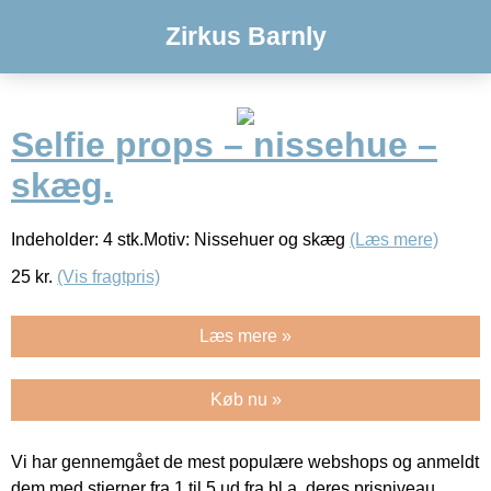
Zirkus Barnly
Selfie props – nissehue –
skæg.
Indeholder: 4 stk.Motiv: Nissehuer og skæg
(Læs mere)
25
kr.
(Vis fragtpris)
Læs mere »
Køb nu »
Vi har gennemgået de mest populære webshops og anmeldt
dem med stjerner fra 1 til 5 ud fra bl.a. deres prisniveau,