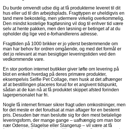
Du burde omvendt udse dig at få produkterne leveret til dit
hus eller ud til din arbejdsplads. Fragttypen er uheldigvis en
tand mere bekostelig, men ydermere virkelig overkommelig.
Den mindst kostelige fragtløsning vil dog til enhver tid være
selv at hente pakken, men den løsning er betinget af at du
opholder dig lige ved e-forhandlerens adresse.
Fragttiden på 1000 brikker er jo yderst bestemmende om
man har behov for ordren omgående, og med det formål er
det jo relevant at man besigtiger leveringstiden ved den
vedkommende vare.
En stor portion internet butikker giver løfte om levering på
blot en enkelt hverdag på deres primære produkter,
eksempelvis Selfie Pet Collage, men husk at det afhænger
af at bestillingen placeres forud for et angivent tidspunkt,
sådan at de kan nå at få produktet skippet afsted forinden
lagerpersonalet har fri.
Nogle få internet firmaer sikrer fragt uden omkostninger, men
for det meste er det forudsat at man aftager for en bestemt
pris. Desuden bør man beslutte sig for den mest betalelige
leveringsform, der mange gange – uafhængig om man bor
nær Odense, Slagelse eller Slangerup – vil være at få