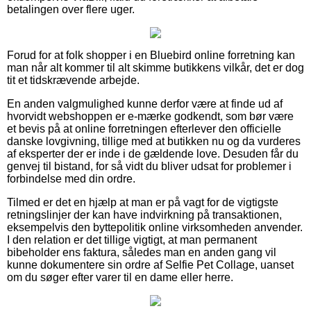
betalingen over flere uger.
Forud for at folk shopper i en Bluebird online forretning kan
man når alt kommer til alt skimme butikkens vilkår, det er dog
tit et tidskrævende arbejde.
En anden valgmulighed kunne derfor være at finde ud af
hvorvidt webshoppen er e-mærke godkendt, som bør være
et bevis på at online forretningen efterlever den officielle
danske lovgivning, tillige med at butikken nu og da vurderes
af eksperter der er inde i de gældende love. Desuden får du
genvej til bistand, for så vidt du bliver udsat for problemer i
forbindelse med din ordre.
Tilmed er det en hjælp at man er på vagt for de vigtigste
retningslinjer der kan have indvirkning på transaktionen,
eksempelvis den byttepolitik online virksomheden anvender.
I den relation er det tillige vigtigt, at man permanent
bibeholder ens faktura, således man en anden gang vil
kunne dokumentere sin ordre af Selfie Pet Collage, uanset
om du søger efter varer til en dame eller herre.