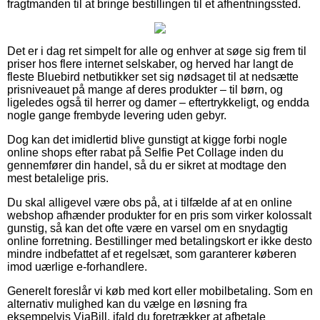
fragtmanden til at bringe bestillingen til et afhentningssted.
Det er i dag ret simpelt for alle og enhver at søge sig frem til
priser hos flere internet selskaber, og herved har langt de
fleste Bluebird netbutikker set sig nødsaget til at nedsætte
prisniveauet på mange af deres produkter – til børn, og
ligeledes også til herrer og damer – eftertrykkeligt, og endda
nogle gange frembyde levering uden gebyr.
Dog kan det imidlertid blive gunstigt at kigge forbi nogle
online shops efter rabat på Selfie Pet Collage inden du
gennemfører din handel, så du er sikret at modtage den
mest betalelige pris.
Du skal alligevel være obs på, at i tilfælde af at en online
webshop afhænder produkter for en pris som virker kolossalt
gunstig, så kan det ofte være en varsel om en snydagtig
online forretning. Bestillinger med betalingskort er ikke desto
mindre indbefattet af et regelsæt, som garanterer køberen
imod uærlige e-forhandlere.
Generelt foreslår vi køb med kort eller mobilbetaling. Som en
alternativ mulighed kan du vælge en løsning fra
eksempelvis ViaBill, ifald du foretrækker at afbetale