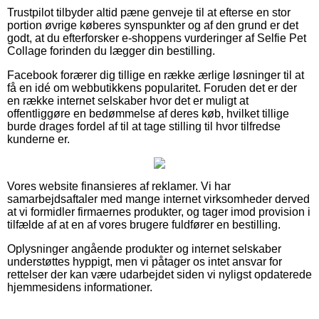
Trustpilot tilbyder altid pæne genveje til at efterse en stor
portion øvrige køberes synspunkter og af den grund er det
godt, at du efterforsker e-shoppens vurderinger af Selfie Pet
Collage forinden du lægger din bestilling.
Facebook forærer dig tillige en række ærlige løsninger til at
få en idé om webbutikkens popularitet. Foruden det er der
en række internet selskaber hvor det er muligt at
offentliggøre en bedømmelse af deres køb, hvilket tillige
burde drages fordel af til at tage stilling til hvor tilfredse
kunderne er.
Vores website finansieres af reklamer. Vi har
samarbejdsaftaler med mange internet virksomheder derved
at vi formidler firmaernes produkter, og tager imod provision i
tilfælde af at en af vores brugere fuldfører en bestilling.
Oplysninger angående produkter og internet selskaber
understøttes hyppigt, men vi påtager os intet ansvar for
rettelser der kan være udarbejdet siden vi nyligst opdaterede
hjemmesidens informationer.