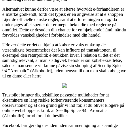
Alternativet kunne derfor være at efterse hvorvidt e-forhandleren er
e-mærke godkendt, fordi det typisk er en angivelse af at e-shoppen
føjer de officielle danske regler, samt at e-forretningen nu og da
undersøges af eksperter der er meget bekendte med reglerne på
området. Dette er desuden din chance for en hjælpende hånd, når du
forvoldes vanskeligheder i forbindelse med din handel.
Udover dette er det en hjælp at køber er vaks omkring de
væsentligste bestemmelser der kan influere på transaktionen, til
eksempel den returpolitik e-butikken lover. I relation til det er det
samtidig relevant, at man stadigvæk beholder sin købsbekræftelse,
således man senere vil kunne påvise sin shopping af Seedlip Spice
94 "Aromatic" (Alkoholfri), uden hensyn til om man skal købe gave
til en dame eller herre.
Trustpilot bringer dig adskillige passende muligheder for at
eksaminere en lang række forhenværende konsumenters
observationer og af den grund går vi ind for, at du bliver klogere på
online webshoppens kritik af Seedlip Spice 94 "Aromatic"
(Alkoholfri) forud for at du bestiller.
Facebook bringer dig desuden uden sammenligning anstændige