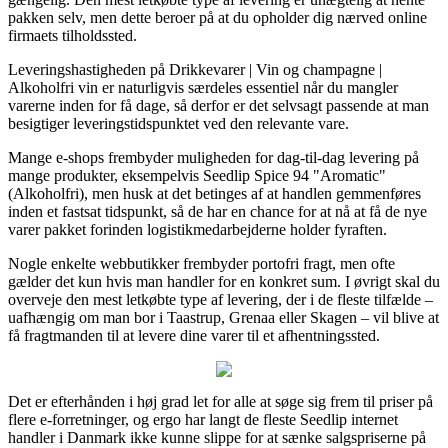
pakken selv, men dette beroer på at du opholder dig nærved online
firmaets tilholdssted.
Leveringshastigheden på Drikkevarer | Vin og champagne |
Alkoholfri vin er naturligvis særdeles essentiel når du mangler
varerne inden for få dage, så derfor er det selvsagt passende at man
besigtiger leveringstidspunktet ved den relevante vare.
Mange e-shops frembyder muligheden for dag-til-dag levering på
mange produkter, eksempelvis Seedlip Spice 94 "Aromatic"
(Alkoholfri), men husk at det betinges af at handlen gemmenføres
inden et fastsat tidspunkt, så de har en chance for at nå at få de nye
varer pakket forinden logistikmedarbejderne holder fyraften.
Nogle enkelte webbutikker frembyder portofri fragt, men ofte
gælder det kun hvis man handler for en konkret sum. I øvrigt skal du
overveje den mest letkøbte type af levering, der i de fleste tilfælde –
uafhængig om man bor i Taastrup, Grenaa eller Skagen – vil blive at
få fragtmanden til at levere dine varer til et afhentningssted.
Det er efterhånden i høj grad let for alle at søge sig frem til priser på
flere e-forretninger, og ergo har langt de fleste Seedlip internet
handler i Danmark ikke kunne slippe for at sænke salgspriserne på