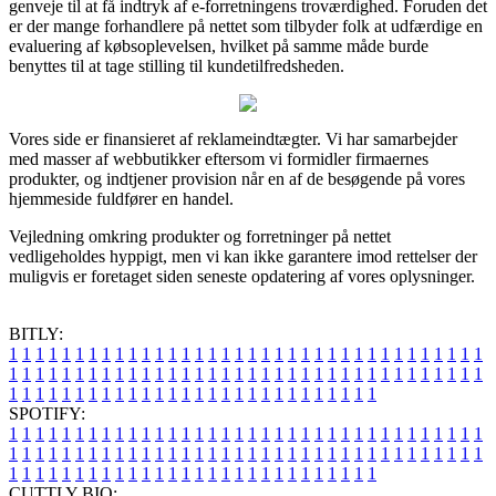
genveje til at få indtryk af e-forretningens troværdighed. Foruden det
er der mange forhandlere på nettet som tilbyder folk at udfærdige en
evaluering af købsoplevelsen, hvilket på samme måde burde
benyttes til at tage stilling til kundetilfredsheden.
Vores side er finansieret af reklameindtægter. Vi har samarbejder
med masser af webbutikker eftersom vi formidler firmaernes
produkter, og indtjener provision når en af de besøgende på vores
hjemmeside fuldfører en handel.
Vejledning omkring produkter og forretninger på nettet
vedligeholdes hyppigt, men vi kan ikke garantere imod rettelser der
muligvis er foretaget siden seneste opdatering af vores oplysninger.
BITLY:
1
1
1
1
1
1
1
1
1
1
1
1
1
1
1
1
1
1
1
1
1
1
1
1
1
1
1
1
1
1
1
1
1
1
1
1
1
1
1
1
1
1
1
1
1
1
1
1
1
1
1
1
1
1
1
1
1
1
1
1
1
1
1
1
1
1
1
1
1
1
1
1
1
1
1
1
1
1
1
1
1
1
1
1
1
1
1
1
1
1
1
1
1
1
1
1
1
1
1
1
SPOTIFY:
1
1
1
1
1
1
1
1
1
1
1
1
1
1
1
1
1
1
1
1
1
1
1
1
1
1
1
1
1
1
1
1
1
1
1
1
1
1
1
1
1
1
1
1
1
1
1
1
1
1
1
1
1
1
1
1
1
1
1
1
1
1
1
1
1
1
1
1
1
1
1
1
1
1
1
1
1
1
1
1
1
1
1
1
1
1
1
1
1
1
1
1
1
1
1
1
1
1
1
1
CUTTLY BIO: