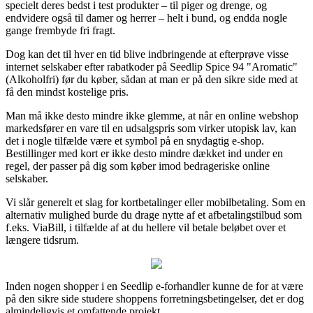
specielt deres bedst i test produkter – til piger og drenge, og
endvidere også til damer og herrer – helt i bund, og endda nogle
gange frembyde fri fragt.
Dog kan det til hver en tid blive indbringende at efterprøve visse
internet selskaber efter rabatkoder på Seedlip Spice 94 "Aromatic"
(Alkoholfri) før du køber, sådan at man er på den sikre side med at
få den mindst kostelige pris.
Man må ikke desto mindre ikke glemme, at når en online webshop
markedsfører en vare til en udsalgspris som virker utopisk lav, kan
det i nogle tilfælde være et symbol på en snydagtig e-shop.
Bestillinger med kort er ikke desto mindre dækket ind under en
regel, der passer på dig som køber imod bedrageriske online
selskaber.
Vi slår generelt et slag for kortbetalinger eller mobilbetaling. Som en
alternativ mulighed burde du drage nytte af et afbetalingstilbud som
f.eks. ViaBill, i tilfælde af at du hellere vil betale beløbet over et
længere tidsrum.
Inden nogen shopper i en Seedlip e-forhandler kunne de for at være
på den sikre side studere shoppens forretningsbetingelser, det er dog
almindeligvis et omfattende projekt.