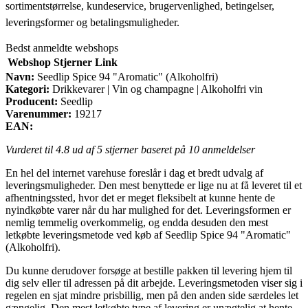
sortimentstørrelse, kundeservice, brugervenlighed, betingelser,
leveringsformer og betalingsmuligheder.
Bedst anmeldte webshops
Webshop
Stjerner
Link
Navn:
Seedlip Spice 94 "Aromatic" (Alkoholfri)
Kategori:
Drikkevarer | Vin og champagne | Alkoholfri vin
Producent:
Seedlip
Varenummer:
19217
EAN:
Vurderet til
4.8
ud af 5 stjerner baseret på
10
anmeldelser
En hel del internet varehuse foreslår i dag et bredt udvalg af
leveringsmuligheder. Den mest benyttede er lige nu at få leveret til et
afhentningssted, hvor det er meget fleksibelt at kunne hente de
nyindkøbte varer når du har mulighed for det. Leveringsformen er
nemlig temmelig overkommelig, og endda desuden den mest
letkøbte leveringsmetode ved køb af Seedlip Spice 94 "Aromatic"
(Alkoholfri).
Du kunne derudover forsøge at bestille pakken til levering hjem til
dig selv eller til adressen på dit arbejde. Leveringsmetoden viser sig i
regelen en sjat mindre prisbillig, men på den anden side særdeles let
gængelig. Den mest letkøbte type af levering er unægtelig at hente