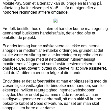
MobilePay. Som et alternativ kan du bruge en løsning på
afbetaling fra for eksempel ViaBill, når du higer efter at
honorere regningen af flere omgange.
Før folk bestiller hos en internet handler kunne man egentlig
gennemgå butikkens handelsaftale, det er dog ofte et
omfattende projekt.
Et andet forslag kunne måske være at tjekke om internet
shoppen er medlem af e-mærke ordningen, grundet at det
skulle være en sikring om at e-forretningen opretholder de
danske love, tillige med at netbutikken rutinemæssigt
monitoreres af fagmænd som forstår bestemmelserne på
området. Derudover tilbydes du genvej til at blive assisteret,
ifald du får dilemmaer som følge af din handel.
Endvidere er det at foretrække at man er påpasselig med de
væsentligste vedtægter i forbindelse med handlen, som for
eksempel hvilken returrettighed internet webshoppen
tilbyder. Derfor er det på samme måde relevant, at man
stadigvæk gemmer ens ordremail, så man altid vil kunne
bekræfte købet af Seas of Fortune, uanset om man skal
shoppe til en herre eller dame.