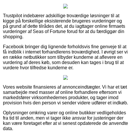
Trustpilot indebærer adskillige troværdige løsninger til at
kigge på forskellige eksisterende brugeres vurderinger og
på grund af dette tilrådes det, at du iagttager online firmaets
vurderinger af Seas of Fortune forud for at du færdiggør din
shopping.
Facebook bringer dig lignende forholdsvis fine genveje til at
få indblik i internet forhandlerens troværdighed. I øvrigt ser vi
en række netbutikker som tilbyder kunderne at aflevere en
vurdering af deres køb, som desuden kan tages i brug til at
vurdere hvor tilfredse kunderne er.
Vores website finansieres af annonceindtægter. Vi har et tæt
samarbejde med masser af online forhandlere eftersom vi
markedsfører virksomhedernes produkter, og tager imod
provision hvis den person vi sender videre udfører et indkøb.
Oplysninger omkring varer og online butikker vedligeholdes
fra tid til anden, men vi tager ikke ansvar for justeringer der
kan være foretaget efter at vi senest opdaterede de anvendte
data.