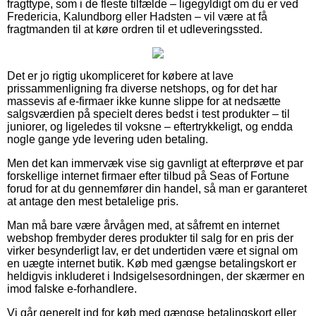
fragttype, som i de fleste tilfælde – ligegyldigt om du er ved
Fredericia, Kalundborg eller Hadsten – vil være at få
fragtmanden til at køre ordren til et udleveringssted.
Det er jo rigtig ukompliceret for købere at lave
prissammenligning fra diverse netshops, og for det har
massevis af e-firmaer ikke kunne slippe for at nedsætte
salgsværdien på specielt deres bedst i test produkter – til
juniorer, og ligeledes til voksne – eftertrykkeligt, og endda
nogle gange yde levering uden betaling.
Men det kan immervæk vise sig gavnligt at efterprøve et par
forskellige internet firmaer efter tilbud på Seas of Fortune
forud for at du gennemfører din handel, så man er garanteret
at antage den mest betalelige pris.
Man må bare være årvågen med, at såfremt en internet
webshop frembyder deres produkter til salg for en pris der
virker besynderligt lav, er det undertiden være et signal om
en uægte internet butik. Køb med gængse betalingskort er
heldigvis inkluderet i Indsigelsesordningen, der skærmer en
imod falske e-forhandlere.
Vi går generelt ind for køb med gængse betalingskort eller