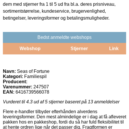
dem med stjerner fra 1 til 5 ud fra bl.a. deres prisniveau,
sortimentstørrelse, kundeservice, brugervenlighed,
betingelser, leveringsformer og betalingsmuligheder.
Bedst anmeldte webshops
Webshop
Stjerner
Link
Navn:
Seas of Fortune
Kategori:
Familiespil
Producent:
Varenummer:
247507
EAN:
6416739566078
Vurderet til
4.3
ud af 5 stjerner baseret på
13
anmeldelser
Flere e-handler tilbyder efterhånden alverdens
leveringsformer. Den mest almindelige er i dag at få afleveret
pakken hos en pakkeshop, fordi du så har fuld fleksibilitet til
at hente ordren lige når det passer dig. Fragtformen er