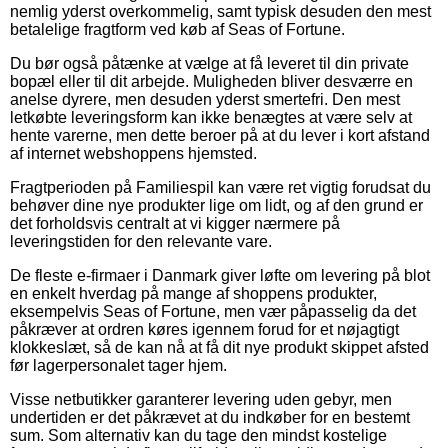
nemlig yderst overkommelig, samt typisk desuden den mest
betalelige fragtform ved køb af Seas of Fortune.
Du bør også påtænke at vælge at få leveret til din private
bopæl eller til dit arbejde. Muligheden bliver desværre en
anelse dyrere, men desuden yderst smertefri. Den mest
letkøbte leveringsform kan ikke benægtes at være selv at
hente varerne, men dette beroer på at du lever i kort afstand
af internet webshoppens hjemsted.
Fragtperioden på Familiespil kan være ret vigtig forudsat du
behøver dine nye produkter lige om lidt, og af den grund er
det forholdsvis centralt at vi kigger nærmere på
leveringstiden for den relevante vare.
De fleste e-firmaer i Danmark giver løfte om levering på blot
en enkelt hverdag på mange af shoppens produkter,
eksempelvis Seas of Fortune, men vær påpasselig da det
påkræver at ordren køres igennem forud for et nøjagtigt
klokkeslæt, så de kan nå at få dit nye produkt skippet afsted
før lagerpersonalet tager hjem.
Visse netbutikker garanterer levering uden gebyr, men
undertiden er det påkrævet at du indkøber for en bestemt
sum. Som alternativ kan du tage den mindst kostelige