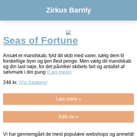
Zirkus Barnly
Seas of Fortune
Ansæt et mandskab, fyld dit skib med varer, sælg dem til
forskellige byer og tjen flest penge. Men vælg dit mandskab
og din last nøje, for det påvirker skibets fart og antallet af
sølvmark i din pung
(Læs mere)
246
kr.
(Vis fragtpris)
Læs mere »
Køb nu »
Vi har gennemgået de mest populære webshops og anmeldt