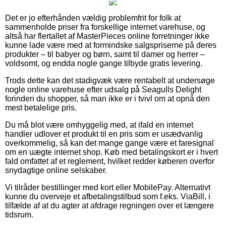
Det er jo efterhånden vældig problemfrit for folk at
sammenholde priser fra forskellige internet varehuse, og
altså har flertallet af MasterPieces online forretninger ikke
kunne lade være med at formindske salgspriserne på deres
produkter – til babyer og børn, samt til damer og herrer –
voldsomt, og endda nogle gange tilbyde gratis levering.
Trods dette kan det stadigvæk være rentabelt at undersøge
nogle online varehuse efter udsalg på Seagulls Delight
forinden du shopper, så man ikke er i tvivl om at opnå den
mest betalelige pris.
Du må blot være omhyggelig med, at ifald en internet
handler udlover et produkt til en pris som er usædvanlig
overkommelig, så kan det mange gange være et faresignal
om en uægte internet shop. Køb med betalingskort er i hvert
fald omfattet af et reglement, hvilket redder køberen overfor
snydagtige online selskaber.
Vi tilråder bestillinger med kort eller MobilePay. Alternativt
kunne du overveje et afbetalingstilbud som f.eks. ViaBill, i
tilfælde af at du agter at afdrage regningen over et længere
tidsrum.