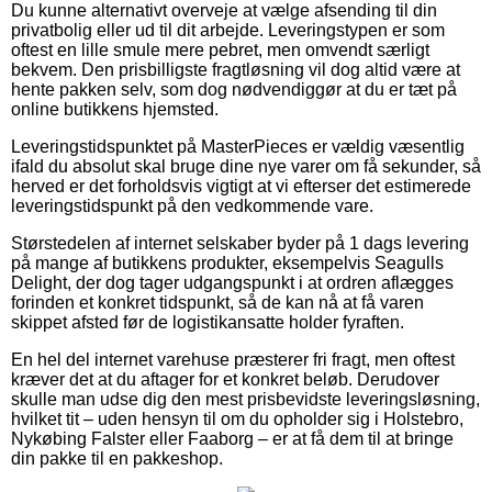
Du kunne alternativt overveje at vælge afsending til din
privatbolig eller ud til dit arbejde. Leveringstypen er som
oftest en lille smule mere pebret, men omvendt særligt
bekvem. Den prisbilligste fragtløsning vil dog altid være at
hente pakken selv, som dog nødvendiggør at du er tæt på
online butikkens hjemsted.
Leveringstidspunktet på MasterPieces er vældig væsentlig
ifald du absolut skal bruge dine nye varer om få sekunder, så
herved er det forholdsvis vigtigt at vi efterser det estimerede
leveringstidspunkt på den vedkommende vare.
Størstedelen af internet selskaber byder på 1 dags levering
på mange af butikkens produkter, eksempelvis Seagulls
Delight, der dog tager udgangspunkt i at ordren aflægges
forinden et konkret tidspunkt, så de kan nå at få varen
skippet afsted før de logistikansatte holder fyraften.
En hel del internet varehuse præsterer fri fragt, men oftest
kræver det at du aftager for et konkret beløb. Derudover
skulle man udse dig den mest prisbevidste leveringsløsning,
hvilket tit – uden hensyn til om du opholder sig i Holstebro,
Nykøbing Falster eller Faaborg – er at få dem til at bringe
din pakke til en pakkeshop.