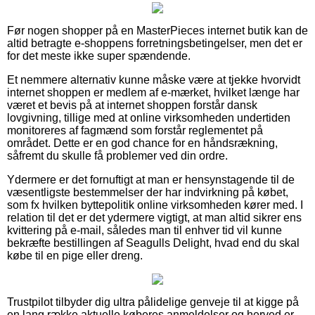
Før nogen shopper på en MasterPieces internet butik kan de
altid betragte e-shoppens forretningsbetingelser, men det er
for det meste ikke super spændende.
Et nemmere alternativ kunne måske være at tjekke hvorvidt
internet shoppen er medlem af e-mærket, hvilket længe har
været et bevis på at internet shoppen forstår dansk
lovgivning, tillige med at online virksomheden undertiden
monitoreres af fagmænd som forstår reglementet på
området. Dette er en god chance for en håndsrækning,
såfremt du skulle få problemer ved din ordre.
Ydermere er det fornuftigt at man er hensynstagende til de
væsentligste bestemmelser der har indvirkning på købet,
som fx hvilken byttepolitik online virksomheden kører med. I
relation til det er det ydermere vigtigt, at man altid sikrer ens
kvittering på e-mail, således man til enhver tid vil kunne
bekræfte bestillingen af Seagulls Delight, hvad end du skal
købe til en pige eller dreng.
Trustpilot tilbyder dig ultra pålidelige genveje til at kigge på
en lang række aktuelle køberes anmeldelser og herved er