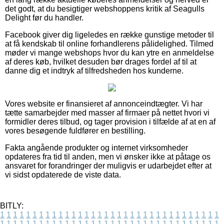
det godt, at du besigtiger webshoppens kritik af Seagulls
Delight før du handler.
Facebook giver dig ligeledes en række gunstige metoder til
at få kendskab til online forhandlerens pålidelighed. Tilmed
møder vi mange webshops hvor du kan ytre en anmeldelse
af deres køb, hvilket desuden bør drages fordel af til at
danne dig et indtryk af tilfredsheden hos kunderne.
Vores website er finansieret af annonceindtægter. Vi har
tætte samarbejder med masser af firmaer på nettet hvori vi
formidler deres tilbud, og tager provision i tilfælde af at en af
vores besøgende fuldfører en bestilling.
Fakta angående produkter og internet virksomheder
opdateres fra tid til anden, men vi ønsker ikke at påtage os
ansvaret for forandringer der muligvis er udarbejdet efter at
vi sidst opdaterede de viste data.
BITLY:
1
1
1
1
1
1
1
1
1
1
1
1
1
1
1
1
1
1
1
1
1
1
1
1
1
1
1
1
1
1
1
1
1
1
1
1
1
1
1
1
1
1
1
1
1
1
1
1
1
1
1
1
1
1
1
1
1
1
1
1
1
1
1
1
1
1
1
1