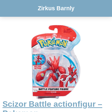
Zirkus Barnly
Scizor Battle actionfigur –