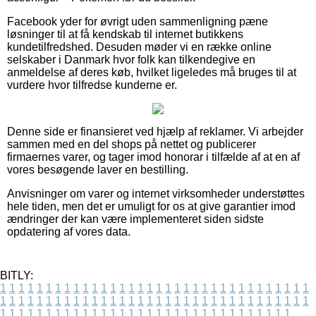
Facebook yder for øvrigt uden sammenligning pæne
løsninger til at få kendskab til internet butikkens
kundetilfredshed. Desuden møder vi en række online
selskaber i Danmark hvor folk kan tilkendegive en
anmeldelse af deres køb, hvilket ligeledes må bruges til at
vurdere hvor tilfredse kunderne er.
Denne side er finansieret ved hjælp af reklamer. Vi arbejder
sammen med en del shops på nettet og publicerer
firmaernes varer, og tager imod honorar i tilfælde af at en af
vores besøgende laver en bestilling.
Anvisninger om varer og internet virksomheder understøttes
hele tiden, men det er umuligt for os at give garantier imod
ændringer der kan være implementeret siden sidste
opdatering af vores data.
BITLY:
1
1
1
1
1
1
1
1
1
1
1
1
1
1
1
1
1
1
1
1
1
1
1
1
1
1
1
1
1
1
1
1
1
1
1
1
1
1
1
1
1
1
1
1
1
1
1
1
1
1
1
1
1
1
1
1
1
1
1
1
1
1
1
1
1
1
1
1
1
1
1
1
1
1
1
1
1
1
1
1
1
1
1
1
1
1
1
1
1
1
1
1
1
1
1
1
1
1
1
1