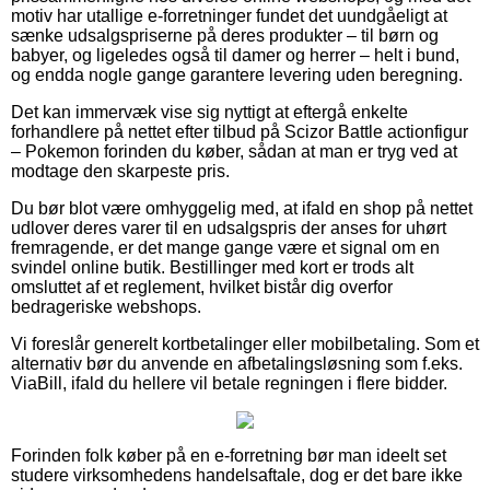
motiv har utallige e-forretninger fundet det uundgåeligt at
sænke udsalgspriserne på deres produkter – til børn og
babyer, og ligeledes også til damer og herrer – helt i bund,
og endda nogle gange garantere levering uden beregning.
Det kan immervæk vise sig nyttigt at eftergå enkelte
forhandlere på nettet efter tilbud på Scizor Battle actionfigur
– Pokemon forinden du køber, sådan at man er tryg ved at
modtage den skarpeste pris.
Du bør blot være omhyggelig med, at ifald en shop på nettet
udlover deres varer til en udsalgspris der anses for uhørt
fremragende, er det mange gange være et signal om en
svindel online butik. Bestillinger med kort er trods alt
omsluttet af et reglement, hvilket bistår dig overfor
bedrageriske webshops.
Vi foreslår generelt kortbetalinger eller mobilbetaling. Som et
alternativ bør du anvende en afbetalingsløsning som f.eks.
ViaBill, ifald du hellere vil betale regningen i flere bidder.
Forinden folk køber på en e-forretning bør man ideelt set
studere virksomhedens handelsaftale, dog er det bare ikke