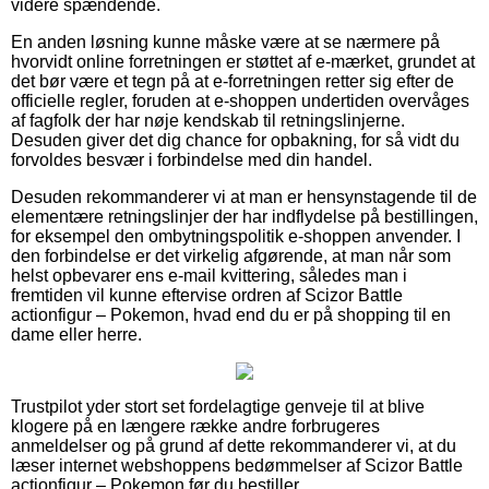
videre spændende.
En anden løsning kunne måske være at se nærmere på
hvorvidt online forretningen er støttet af e-mærket, grundet at
det bør være et tegn på at e-forretningen retter sig efter de
officielle regler, foruden at e-shoppen undertiden overvåges
af fagfolk der har nøje kendskab til retningslinjerne.
Desuden giver det dig chance for opbakning, for så vidt du
forvoldes besvær i forbindelse med din handel.
Desuden rekommanderer vi at man er hensynstagende til de
elementære retningslinjer der har indflydelse på bestillingen,
for eksempel den ombytningspolitik e-shoppen anvender. I
den forbindelse er det virkelig afgørende, at man når som
helst opbevarer ens e-mail kvittering, således man i
fremtiden vil kunne eftervise ordren af Scizor Battle
actionfigur – Pokemon, hvad end du er på shopping til en
dame eller herre.
Trustpilot yder stort set fordelagtige genveje til at blive
klogere på en længere række andre forbrugeres
anmeldelser og på grund af dette rekommanderer vi, at du
læser internet webshoppens bedømmelser af Scizor Battle
actionfigur – Pokemon før du bestiller.