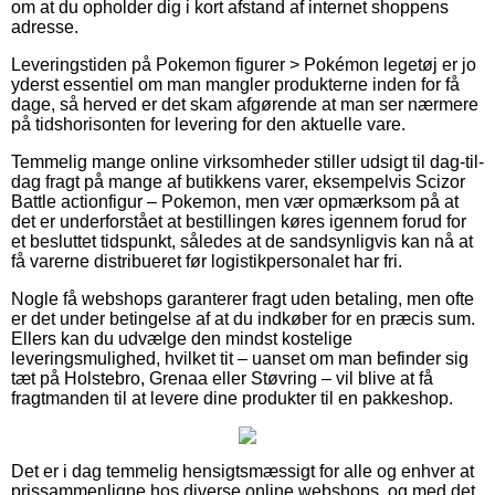
om at du opholder dig i kort afstand af internet shoppens
adresse.
Leveringstiden på Pokemon figurer > Pokémon legetøj er jo
yderst essentiel om man mangler produkterne inden for få
dage, så herved er det skam afgørende at man ser nærmere
på tidshorisonten for levering for den aktuelle vare.
Temmelig mange online virksomheder stiller udsigt til dag-til-
dag fragt på mange af butikkens varer, eksempelvis Scizor
Battle actionfigur – Pokemon, men vær opmærksom på at
det er underforstået at bestillingen køres igennem forud for
et besluttet tidspunkt, således at de sandsynligvis kan nå at
få varerne distribueret før logistikpersonalet har fri.
Nogle få webshops garanterer fragt uden betaling, men ofte
er det under betingelse af at du indkøber for en præcis sum.
Ellers kan du udvælge den mindst kostelige
leveringsmulighed, hvilket tit – uanset om man befinder sig
tæt på Holstebro, Grenaa eller Støvring – vil blive at få
fragtmanden til at levere dine produkter til en pakkeshop.
Det er i dag temmelig hensigtsmæssigt for alle og enhver at
prissammenligne hos diverse online webshops, og med det