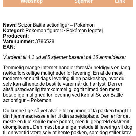
Webshop
Stjerner
Link
Navn:
Scizor Battle actionfigur – Pokemon
Kategori:
Pokemon figurer > Pokémon legetøj
Producent:
Varenummer:
3786528
EAN:
Vurderet til
4.1
ud af 5 stjerner baseret på
16
anmeldelser
Temmelig mange internet handler foreslår heldigvis en lang
række forskellige muligheder for levering. En af de mest
moderne er nu til dags levering til en pakkeshop, hvor du
selv kan afhente de bestilte varer når du har lyst. Den er
altså usædvanlig fremkommelig, og tit tilmed den mest
betalelige mulighed for levering ved køb af Scizor Battle
actionfigur – Pokemon.
Du kunne lige så vel afveje for og imod at få pakken bragt til
din hjemmeadresse eller til din arbejdsplads. Den er for det
meste en lille smule mere pebret, men til gengæld ekstremt
ukompliceret. Den mest betalelige metode til levering vil dog
til enhver tid være selv at hente pakken, som dog stiller krav