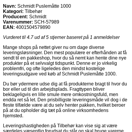
Navn:
Schmidt Puslemåtte 1000
Kategori:
Tilbehør
Producent:
Schmidt
Varenummer:
SCH-57989
EAN:
4001504579890
Vurderet til
4.7
ud af 5 stjerner baseret på
1
anmeldelser
Mange shops på nettet giver nu om dage diverse
leveringsløsninger. Den mest populære er efterhånden at få
sendt til en pakkeshop, hvor du så nemt kan hente dine nye
produkter på et selvvalgt tidspunkt. Denne er jo virkelig
problemfri, og ofte ligeledes den mindst kostelige
leveringsudgave ved køb af Schmidt Puslemåtte 1000.
Du bør ydermere udse dig at få produkterne bragt til hvor du
bor eller ud til din arbejdsplads. Fragttypen bliver
beklageligvis en lille smule mere omkostningsfuld, men
endda ret så let. Den prisbilligste leveringsmåde vil dog i de
fleste tilfælde være at du selv henter pakken, hvilket beroer
på at du opholder dig tæt på online virksomhedens
hjemsted.
Leveringshastigheden på Tilbehør kan vise sig at være
særdeles væsentlig forudsat du står og skal bruge varerne