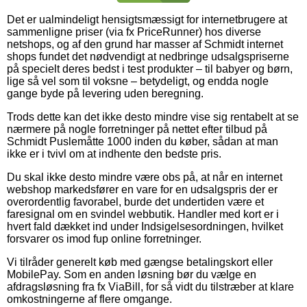
Det er ualmindeligt hensigtsmæssigt for internetbrugere at
sammenligne priser (via fx PriceRunner) hos diverse
netshops, og af den grund har masser af Schmidt internet
shops fundet det nødvendigt at nedbringe udsalgspriserne
på specielt deres bedst i test produkter – til babyer og børn,
lige så vel som til voksne – betydeligt, og endda nogle
gange byde på levering uden beregning.
Trods dette kan det ikke desto mindre vise sig rentabelt at se
nærmere på nogle forretninger på nettet efter tilbud på
Schmidt Puslemåtte 1000 inden du køber, sådan at man
ikke er i tvivl om at indhente den bedste pris.
Du skal ikke desto mindre være obs på, at når en internet
webshop markedsfører en vare for en udsalgspris der er
overordentlig favorabel, burde det undertiden være et
faresignal om en svindel webbutik. Handler med kort er i
hvert fald dækket ind under Indsigelsesordningen, hvilket
forsvarer os imod fup online forretninger.
Vi tilråder generelt køb med gængse betalingskort eller
MobilePay. Som en anden løsning bør du vælge en
afdragsløsning fra fx ViaBill, for så vidt du tilstræber at klare
omkostningerne af flere omgange.