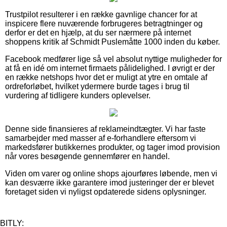
Trustpilot resulterer i en række gavnlige chancer for at
inspicere flere nuværende forbrugeres betragtninger og
derfor er det en hjælp, at du ser nærmere på internet
shoppens kritik af Schmidt Puslemåtte 1000 inden du køber.
Facebook medfører lige så vel absolut nyttige muligheder for
at få en idé om internet firmaets pålidelighed. I øvrigt er der
en række netshops hvor det er muligt at ytre en omtale af
ordreforløbet, hvilket ydermere burde tages i brug til
vurdering af tidligere kunders oplevelser.
Denne side finansieres af reklameindtægter. Vi har faste
samarbejder med masser af e-forhandlere eftersom vi
markedsfører butikkernes produkter, og tager imod provision
når vores besøgende gennemfører en handel.
Viden om varer og online shops ajourføres løbende, men vi
kan desværre ikke garantere imod justeringer der er blevet
foretaget siden vi nyligst opdaterede sidens oplysninger.
BITLY: