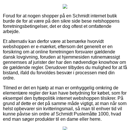
Forud for at nogen shopper på en Schmidt internet butik
burde de for at være på den sikre side bese netshoppens
forretningsbetingelser, det er dog oftest et omfattende
arbejde.
Et alternativ kan derfor være at bemærke hvorvidt
webshoppen er e-mærket, eftersom det generelt er en
forsikring om at online forretningen forsvarer gældende
dansk lovgivning, foruden at hjemmesiden rutinemæssigt
gennemses af jurister der har den nødvendige knowhow om
de gældende regler. Derudover tilbydes du mulighed for at få
bistand, ifald du forvoldes besvær i processen med din
ordre.
Tilmed er det en hjælp at man er omhyggelig omkring de
elementære regler der kan have betydning for købet, som for
eksempel den byttepolitik internet webshoppen tilsikrer. På
grund af dette er det på samme måde vigtigt, at man når som
helst opbevarer sin kvitteringsmail, så man til enhver tid vil
kunne påvise sin ordre af Schmidt Puslemåtte 1000, hvad
end man søger produkter til en dame eller herre.