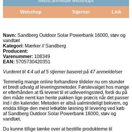
Bedst anmeldte webshops
Webshop
Stjerner
Link
Navn:
Sandberg Outdoor Solar Powerbank 16000, støv og
vandtæt
Kategori:
Mærker // Sandberg
Producent:
Varenummer:
108349
EAN:
5705730420351
Vurderet til
4.4
ud af 5 stjerner baseret på
47
anmeldelser
Temmelig mange online forhandlere tildeler nu om stunder
et bredt udvalg af leveringsmetoder. Førstevalget hos mange
er efterhånden at få leveret til et udleveringssted, fordi du på
den måde nemt kan hente pakken lige præcis når det passer
ind i din kalender. Metoden er altså ualmindeligt bekvem, og
endda tillige den mest letkøbte løsning til levering ved køb
af Sandberg Outdoor Solar Powerbank 16000, støv og
vandtæt.
Du kunne tillige tænke over at bestille produkterne til