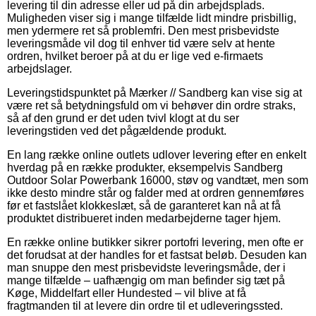
levering til din adresse eller ud på din arbejdsplads.
Muligheden viser sig i mange tilfælde lidt mindre prisbillig,
men ydermere ret så problemfri. Den mest prisbevidste
leveringsmåde vil dog til enhver tid være selv at hente
ordren, hvilket beroer på at du er lige ved e-firmaets
arbejdslager.
Leveringstidspunktet på Mærker // Sandberg kan vise sig at
være ret så betydningsfuld om vi behøver din ordre straks,
så af den grund er det uden tvivl klogt at du ser
leveringstiden ved det pågældende produkt.
En lang række online outlets udlover levering efter en enkelt
hverdag på en række produkter, eksempelvis Sandberg
Outdoor Solar Powerbank 16000, støv og vandtæt, men som
ikke desto mindre står og falder med at ordren gennemføres
før et fastslået klokkeslæt, så de garanteret kan nå at få
produktet distribueret inden medarbejderne tager hjem.
En række online butikker sikrer portofri levering, men ofte er
det forudsat at der handles for et fastsat beløb. Desuden kan
man snuppe den mest prisbevidste leveringsmåde, der i
mange tilfælde – uafhængig om man befinder sig tæt på
Køge, Middelfart eller Hundested – vil blive at få
fragtmanden til at levere din ordre til et udleveringssted.