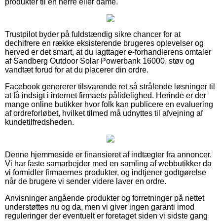
produkter til en herre eller dame.
Trustpilot byder på fuldstændig sikre chancer for at
dechifrere en række eksisterende brugeres oplevelser og
herved er det smart, at du iagttager e-forhandlerens omtaler
af Sandberg Outdoor Solar Powerbank 16000, støv og
vandtæt forud for at du placerer din ordre.
Facebook genererer tilsvarende ret så strålende løsninger til
at få indsigt i internet firmaets pålidelighed. Herinde er der
mange online butikker hvor folk kan publicere en evaluering
af ordreforløbet, hvilket tilmed må udnyttes til afvejning af
kundetilfredsheden.
Denne hjemmeside er finansieret af indtægter fra annoncer.
Vi har faste samarbejder med en samling af webbutikker da
vi formidler firmaernes produkter, og indtjener godtgørelse
når de brugere vi sender videre laver en ordre.
Anvisninger angående produkter og forretninger på nettet
understøttes nu og da, men vi giver ingen garanti imod
reguleringer der eventuelt er foretaget siden vi sidste gang