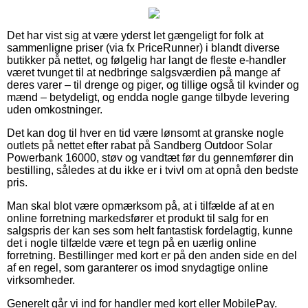
Det har vist sig at være yderst let gængeligt for folk at
sammenligne priser (via fx PriceRunner) i blandt diverse
butikker på nettet, og følgelig har langt de fleste e-handler
været tvunget til at nedbringe salgsværdien på mange af
deres varer – til drenge og piger, og tillige også til kvinder og
mænd – betydeligt, og endda nogle gange tilbyde levering
uden omkostninger.
Det kan dog til hver en tid være lønsomt at granske nogle
outlets på nettet efter rabat på Sandberg Outdoor Solar
Powerbank 16000, støv og vandtæt før du gennemfører din
bestilling, således at du ikke er i tvivl om at opnå den bedste
pris.
Man skal blot være opmærksom på, at i tilfælde af at en
online forretning markedsfører et produkt til salg for en
salgspris der kan ses som helt fantastisk fordelagtig, kunne
det i nogle tilfælde være et tegn på en uærlig online
forretning. Bestillinger med kort er på den anden side en del
af en regel, som garanterer os imod snydagtige online
virksomheder.
Generelt går vi ind for handler med kort eller MobilePay.