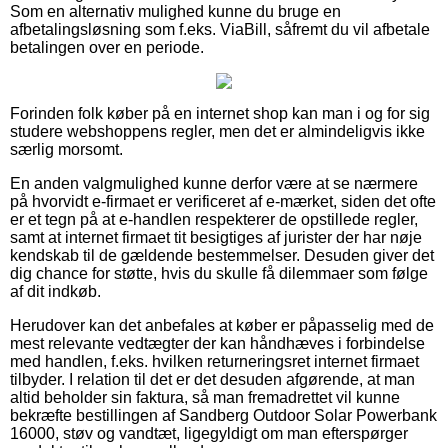
Som en alternativ mulighed kunne du bruge en
afbetalingsløsning som f.eks. ViaBill, såfremt du vil afbetale
betalingen over en periode.
Forinden folk køber på en internet shop kan man i og for sig
studere webshoppens regler, men det er almindeligvis ikke
særlig morsomt.
En anden valgmulighed kunne derfor være at se nærmere
på hvorvidt e-firmaet er verificeret af e-mærket, siden det ofte
er et tegn på at e-handlen respekterer de opstillede regler,
samt at internet firmaet tit besigtiges af jurister der har nøje
kendskab til de gældende bestemmelser. Desuden giver det
dig chance for støtte, hvis du skulle få dilemmaer som følge
af dit indkøb.
Herudover kan det anbefales at køber er påpasselig med de
mest relevante vedtægter der kan håndhæves i forbindelse
med handlen, f.eks. hvilken returneringsret internet firmaet
tilbyder. I relation til det er det desuden afgørende, at man
altid beholder sin faktura, så man fremadrettet vil kunne
bekræfte bestillingen af Sandberg Outdoor Solar Powerbank
16000, støv og vandtæt, ligegyldigt om man efterspørger