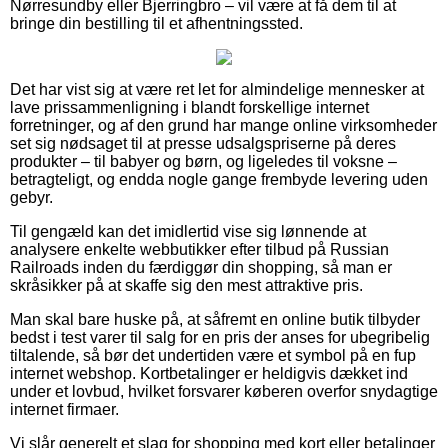
Nørresundby eller Bjerringbro – vil være at få dem til at
bringe din bestilling til et afhentningssted.
Det har vist sig at være ret let for almindelige mennesker at
lave prissammenligning i blandt forskellige internet
forretninger, og af den grund har mange online virksomheder
set sig nødsaget til at presse udsalgspriserne på deres
produkter – til babyer og børn, og ligeledes til voksne –
betragteligt, og endda nogle gange frembyde levering uden
gebyr.
Til gengæld kan det imidlertid vise sig lønnende at
analysere enkelte webbutikker efter tilbud på Russian
Railroads inden du færdiggør din shopping, så man er
skråsikker på at skaffe sig den mest attraktive pris.
Man skal bare huske på, at såfremt en online butik tilbyder
bedst i test varer til salg for en pris der anses for ubegribelig
tiltalende, så bør det undertiden være et symbol på en fup
internet webshop. Kortbetalinger er heldigvis dækket ind
under et lovbud, hvilket forsvarer køberen overfor snydagtige
internet firmaer.
Vi slår generelt et slag for shopping med kort eller betalinger