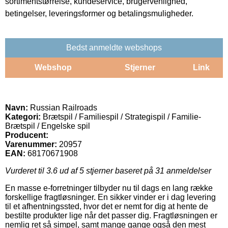
sortimentstørrelse, kundeservice, brugervenlighed,
betingelser, leveringsformer og betalingsmuligheder.
Bedst anmeldte webshops
Webshop
Stjerner
Link
Navn:
Russian Railroads
Kategori:
Brætspil / Familiespil / Strategispil / Familie-
Brætspil / Engelske spil
Producent:
Varenummer:
20957
EAN:
68170671908
Vurderet til
3.6
ud af 5 stjerner baseret på
31
anmeldelser
En masse e-forretninger tilbyder nu til dags en lang række
forskellige fragtløsninger. En sikker vinder er i dag levering
til et afhentningssted, hvor det er nemt for dig at hente de
bestilte produkter lige når det passer dig. Fragtløsningen er
nemlig ret så simpel, samt mange gange også den mest