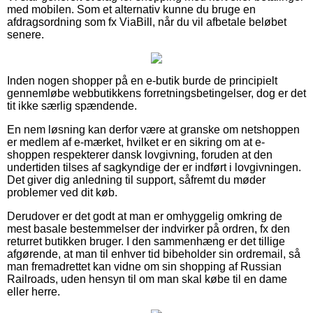
med mobilen. Som et alternativ kunne du bruge en
afdragsordning som fx ViaBill, når du vil afbetale beløbet
senere.
Inden nogen shopper på en e-butik burde de principielt
gennemløbe webbutikkens forretningsbetingelser, dog er det
tit ikke særlig spændende.
En nem løsning kan derfor være at granske om netshoppen
er medlem af e-mærket, hvilket er en sikring om at e-
shoppen respekterer dansk lovgivning, foruden at den
undertiden tilses af sagkyndige der er indført i lovgivningen.
Det giver dig anledning til support, såfremt du møder
problemer ved dit køb.
Derudover er det godt at man er omhyggelig omkring de
mest basale bestemmelser der indvirker på ordren, fx den
returret butikken bruger. I den sammenhæng er det tillige
afgørende, at man til enhver tid bibeholder sin ordremail, så
man fremadrettet kan vidne om sin shopping af Russian
Railroads, uden hensyn til om man skal købe til en dame
eller herre.