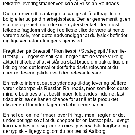
letkøbte leveringsmanér ved køb af Russian Railroads.
Du bør omvendt planlægge at vælge at få udbragt til din
bolig eller ud på din arbejdsplads. Den er gennemsnitligt en
sjat mere pebret, men desuden yderst enkel. Den mest
letkøbte fragtform vil dog i de fleste tilfælde være at hente
varerne selv, men dette nødvendiggør at du fysisk befinder
dig lige ved e-forretningens hjemsted.
Fragttiden på Brætspil / Familiespil / Strategispil / Familie-
Brætspil / Engelske spil kan i nogle tilfælde være virkelig
aktuel i tilfælde af at vi står og skal bruge din pakke lige om
lidt, og med det formål er det forholdsvis relevant at du
checker leveringstiden ved den relevante vare.
En række internet outlets yder dag-til-dag levering på flere
varer, eksempelvis Russian Railroads, men som ikke desto
mindre betinges af at bestillingen fuldbyrdes inden et fast
tidspunkt, så de har en chance for at nå at få produktet
ekspederet forinden lagermedarbejderne har fri.
En hel del online firmaer lover fri fragt, men i reglen er det
under betingelse af at du shopper for en fastsat pris. I øvrigt
kan man beslutte sig for den mest prisbevidste fragtløsning,
der typisk – ligegyldigt om du bor tæt på Aalborg,