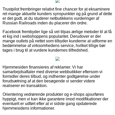
Trustpilot frembringer relativt fine chancer for at eksaminere
ret mange aktuelle kunders synspunkter og på grund af dette
er det godt, at du studerer netbutikkens vurderinger af
Russian Railroads inden du placerer din ordre.
Facebook frembyder lige så vel tilpas ærlige metoder til at få
et kig ind i webshoppens popularitet. Derudover er der
mange outlets på nettet som tilbyder kunderne at udforme en
bedømmelse af virksomhedens service, hvilket tillige bør
tages i brug til at vurdere kundernes tilfredshed.
Hjemmesiden finansieres af reklamer. Vi har
samarbejdsaftaler med diverse webbutikker eftersom vi
formidler deres tilbud, og indhenter godtgørelse under
forudsætning af at den besøgende vi sender videre
realiserer en transaktion.
Orientering vedrørende produkter og e-shops ajourføres
hyppigt, men vi kan ikke garantere imod modifikationer der
eventuelt er udført efter at vi sidste gang opdaterede
hjemmesidens informationer.