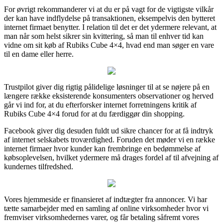
For øvrigt rekommanderer vi at du er på vagt for de vigtigste vilkår
der kan have indflydelse på transaktionen, eksempelvis den bytteret
internet firmaet benytter. I relation til det er det ydermere relevant, at
man når som helst sikrer sin kvittering, så man til enhver tid kan
vidne om sit køb af Rubiks Cube 4×4, hvad end man søger en vare
til en dame eller herre.
Trustpilot giver dig rigtig pålidelige løsninger til at se nøjere på en
længere række eksisterende konsumenters observationer og herved
går vi ind for, at du efterforsker internet forretningens kritik af
Rubiks Cube 4×4 forud for at du færdiggør din shopping.
Facebook giver dig desuden fuldt ud sikre chancer for at få indtryk
af internet selskabets troværdighed. Foruden det møder vi en række
internet firmaer hvor kunder kan frembringe en bedømmelse af
købsoplevelsen, hvilket ydermere må drages fordel af til afvejning af
kundernes tilfredshed.
Vores hjemmeside er finansieret af indtægter fra annoncer. Vi har
tætte samarbejder med en samling af online virksomheder hvor vi
fremviser virksomhedernes varer, og får betaling såfremt vores