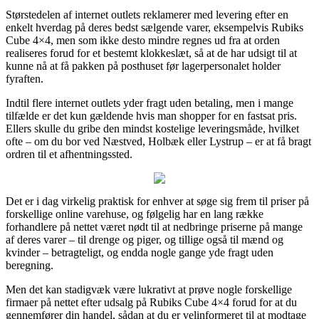
Størstedelen af internet outlets reklamerer med levering efter en
enkelt hverdag på deres bedst sælgende varer, eksempelvis Rubiks
Cube 4×4, men som ikke desto mindre regnes ud fra at orden
realiseres forud for et bestemt klokkeslæt, så at de har udsigt til at
kunne nå at få pakken på posthuset før lagerpersonalet holder
fyraften.
Indtil flere internet outlets yder fragt uden betaling, men i mange
tilfælde er det kun gældende hvis man shopper for en fastsat pris.
Ellers skulle du gribe den mindst kostelige leveringsmåde, hvilket
ofte – om du bor ved Næstved, Holbæk eller Lystrup – er at få bragt
ordren til et afhentningssted.
Det er i dag virkelig praktisk for enhver at søge sig frem til priser på
forskellige online varehuse, og følgelig har en lang række
forhandlere på nettet været nødt til at nedbringe priserne på mange
af deres varer – til drenge og piger, og tillige også til mænd og
kvinder – betragteligt, og endda nogle gange yde fragt uden
beregning.
Men det kan stadigvæk være lukrativt at prøve nogle forskellige
firmaer på nettet efter udsalg på Rubiks Cube 4×4 forud for at du
gennemfører din handel, sådan at du er velinformeret til at modtage