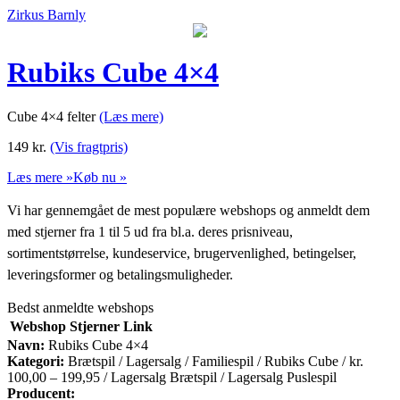
Zirkus Barnly
Rubiks Cube 4×4
Cube 4×4 felter
(Læs mere)
149
kr.
(Vis fragtpris)
Læs mere »
Køb nu »
Vi har gennemgået de mest populære webshops og anmeldt dem
med stjerner fra 1 til 5 ud fra bl.a. deres prisniveau,
sortimentstørrelse, kundeservice, brugervenlighed, betingelser,
leveringsformer og betalingsmuligheder.
Bedst anmeldte webshops
Webshop
Stjerner
Link
Navn:
Rubiks Cube 4×4
Kategori:
Brætspil / Lagersalg / Familiespil / Rubiks Cube / kr.
100,00 – 199,95 / Lagersalg Brætspil / Lagersalg Puslespil
Producent: