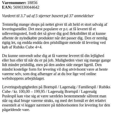
Varenummer:
18856
EAN:
5690330044642
Vurderet til
3.7
ud af 5 stjerner baseret på
37
anmeldelser
Temmelig mange shops på nettet giver til alt held et stort udvalg af
leveringsmidler. Det mest populære er p.t. at få leveret til et
udleveringssted, fordi det så giver dig god fleksibilitet til at kunne
afhente de nyindkøbte produkter når det passer dig. Den er nemlig
rigtig let, og endda endda den prisbilligste metode til levering ved
køb af Rubiks Cube 4×4.
Du kunne omvendt udse dig at få varerne leveret til din lejlighed
eller hus eller til når du er på job. Muligheden viser sig mange gange
lidt mindre prisbillig, men på den anden side meget ligetil. Den
mindst kostelige form for levering vil dog utvivlsomt være at hente
varerne selv, som dog afhænger af at du bor lige ved online
webshoppens arbejdslager.
Leveringsdygtigheden på Brætspil / Lagersalg / Familiespil / Rubiks
Cube / kr. 100,00 – 199,95 / Lagersalg Brætspil / Lagersalg
Puslespil kan vise sig at være særdeles bestemmende såfremt man
står og skal bruge varerne straks, og med det formål er det relativt
essentielt at vi kigger nærmere på tidshorisonten for levering for den
pågældende vare.