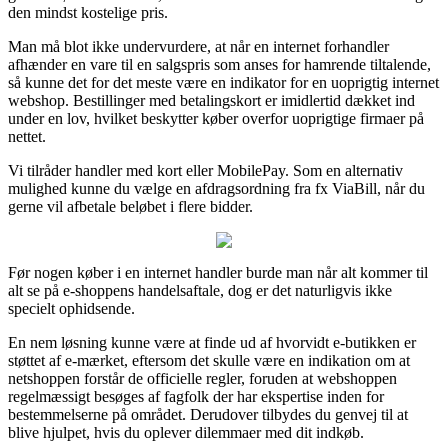
den mindst kostelige pris.
Man må blot ikke undervurdere, at når en internet forhandler
afhænder en vare til en salgspris som anses for hamrende tiltalende,
så kunne det for det meste være en indikator for en uoprigtig internet
webshop. Bestillinger med betalingskort er imidlertid dækket ind
under en lov, hvilket beskytter køber overfor uoprigtige firmaer på
nettet.
Vi tilråder handler med kort eller MobilePay. Som en alternativ
mulighed kunne du vælge en afdragsordning fra fx ViaBill, når du
gerne vil afbetale beløbet i flere bidder.
Før nogen køber i en internet handler burde man når alt kommer til
alt se på e-shoppens handelsaftale, dog er det naturligvis ikke
specielt ophidsende.
En nem løsning kunne være at finde ud af hvorvidt e-butikken er
støttet af e-mærket, eftersom det skulle være en indikation om at
netshoppen forstår de officielle regler, foruden at webshoppen
regelmæssigt besøges af fagfolk der har ekspertise inden for
bestemmelserne på området. Derudover tilbydes du genvej til at
blive hjulpet, hvis du oplever dilemmaer med dit indkøb.